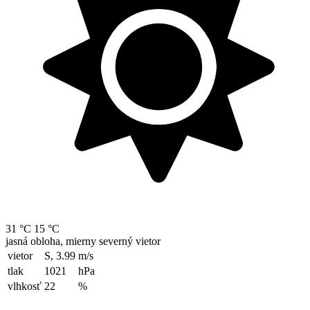
31 °C
15 °C
jasná obloha, mierny severný vietor
vietor
S, 3.99
m/s
tlak
1021
hPa
vlhkosť
22
%