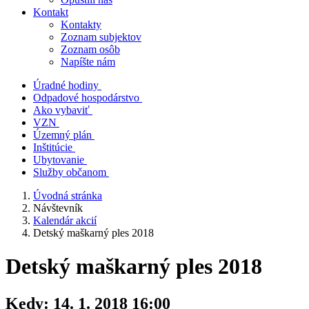
Kontakt
Kontakty
Zoznam subjektov
Zoznam osôb
Napíšte nám
Úradné hodiny
Odpadové hospodárstvo
Ako vybaviť
VZN
Územný plán
Inštitúcie
Ubytovanie
Služby občanom
Úvodná stránka
Návštevník
Kalendár akcií
Detský maškarný ples 2018
Detský maškarný ples 2018
Kedy:
14. 1. 2018 16:00