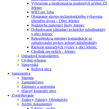
Vytvorenie a modernizácia moderných učební ZŠ
Jelenec
WIFI pre Teba
Obstaranie strojno-technologického vybavenia
zberného dvora – Obec Jelenec
Nadstavba materskej školy Jelenec
Dobudovanie základnej technickej infraštruktúry
v obci Jelenec
Rekonštrukcia miestnej komunikácie so
zabudovaním prvkov zelenej infraštruktúry
Riešenie migračných výziev v obci Jelenec
Chodník pre peších - Jelenec
Odpadové hospodárstvo
Civilná ochrana
Stanoviská
Ružová ulica
Samospráva
Starosta
Zastupiteľstvo
Zápisnice a uznesenia
Hlavný kontrolór obce
Zverejňovanie
Zmluvy, Faktúry, Objednávky
Archív dokumentov
Faktúry - archiv