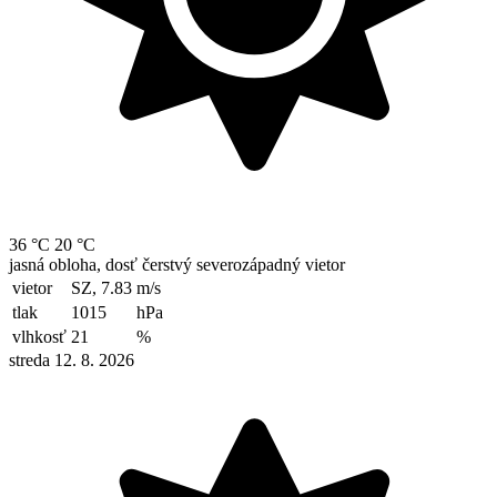
36 °C
20 °C
jasná obloha, dosť čerstvý severozápadný vietor
vietor
SZ, 7.83
m/s
tlak
1015
hPa
vlhkosť
21
%
streda 12. 8. 2026