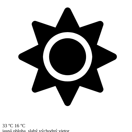
33 °C
16 °C
jasná obloha, slabý východný vietor