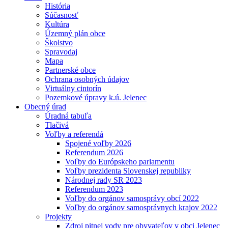
História
Súčasnosť
Kultúra
Územný plán obce
Školstvo
Spravodaj
Mapa
Partnerské obce
Ochrana osobných údajov
Virtuálny cintorín
Pozemkové úpravy k.ú. Jelenec
Obecný úrad
Úradná tabuľa
Tlačivá
Voľby a referendá
Spojené voľby 2026
Referendum 2026
Voľby do Európskeho parlamentu
Voľby prezidenta Slovenskej republiky
Národnej rady SR 2023
Referendum 2023
Voľby do orgánov samosprávy obcí 2022
Voľby do orgánov samosprávnych krajov 2022
Projekty
Zdroj pitnej vody pre obyvateľov v obci Jelenec