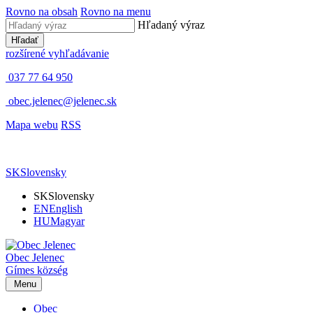
Rovno na obsah
Rovno na menu
Hľadaný výraz
Hľadať
rozšírené vyhľadávanie
037 77 64 950
obec.jelenec@jelenec.sk
Mapa webu
RSS
SK
Slovensky
SK
Slovensky
EN
English
HU
Magyar
Obec
Jelenec
Gímes
község
Menu
Obec