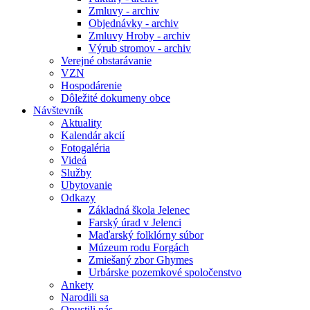
Zmluvy - archiv
Objednávky - archiv
Zmluvy Hroby - archiv
Výrub stromov - archiv
Verejné obstarávanie
VZN
Hospodárenie
Dôležité dokumeny obce
Návštevník
Aktuality
Kalendár akcií
Fotogaléria
Videá
Služby
Ubytovanie
Odkazy
Základná škola Jelenec
Farský úrad v Jelenci
Maďarský folklórny súbor
Múzeum rodu Forgách
Zmiešaný zbor Ghymes
Urbárske pozemkové spoločenstvo
Ankety
Narodili sa
Opustili nás