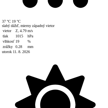
37 °C
19 °C
slabý dážď, mierny západný vietor
vietor
Z, 4.79
m/s
tlak
1015
hPa
vlhkosť
19
%
zrážky
0.28
mm
utorok 11. 8. 2026