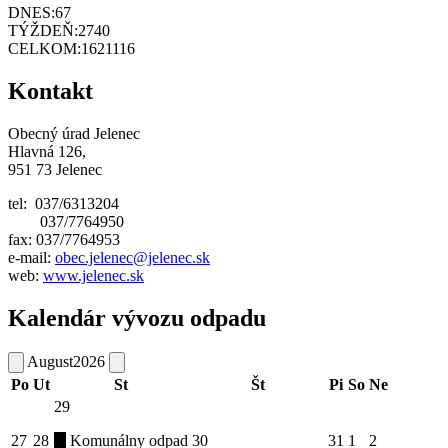
DNES:
67
TÝŽDEŇ:
2740
CELKOM:
1621116
Kontakt
Obecný úrad Jelenec
Hlavná 126,
951 73 Jelenec
tel: 037/6313204
037/7764950
fax: 037/7764953
e-mail:
obec.jelenec@jelenec.sk
web:
www.jelenec.sk
Kalendár vývozu odpadu
August
2026
Po
Ut
St
Št
Pi
So
Ne
29
27
28
Komunálny odpad
30
31
1
2