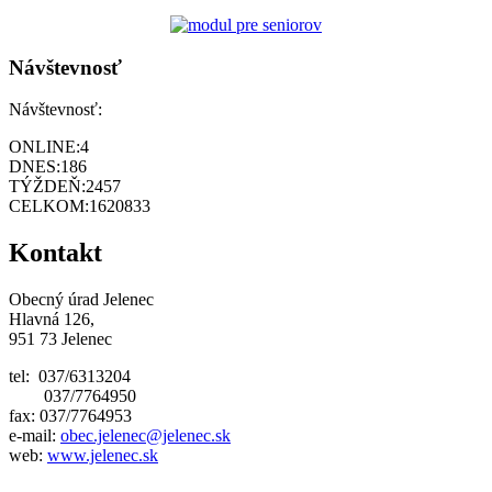
Návštevnosť
Návštevnosť:
ONLINE:
4
DNES:
186
TÝŽDEŇ:
2457
CELKOM:
1620833
Kontakt
Obecný úrad Jelenec
Hlavná 126,
951 73 Jelenec
tel: 037/6313204
037/7764950
fax: 037/7764953
e-mail:
obec.jelenec@jelenec.sk
web:
www.jelenec.sk