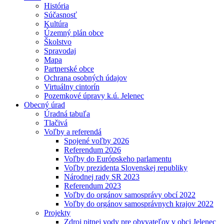
História
Súčasnosť
Kultúra
Územný plán obce
Školstvo
Spravodaj
Mapa
Partnerské obce
Ochrana osobných údajov
Virtuálny cintorín
Pozemkové úpravy k.ú. Jelenec
Obecný úrad
Úradná tabuľa
Tlačivá
Voľby a referendá
Spojené voľby 2026
Referendum 2026
Voľby do Európskeho parlamentu
Voľby prezidenta Slovenskej republiky
Národnej rady SR 2023
Referendum 2023
Voľby do orgánov samosprávy obcí 2022
Voľby do orgánov samosprávnych krajov 2022
Projekty
Zdroj pitnej vody pre obyvateľov v obci Jelenec