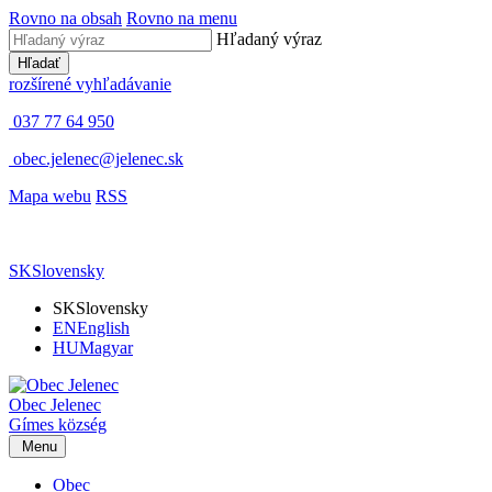
Rovno na obsah
Rovno na menu
Hľadaný výraz
Hľadať
rozšírené vyhľadávanie
037 77 64 950
obec.jelenec@jelenec.sk
Mapa webu
RSS
SK
Slovensky
SK
Slovensky
EN
English
HU
Magyar
Obec
Jelenec
Gímes
község
Menu
Obec