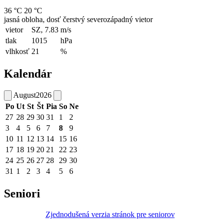
36 °C
20 °C
jasná obloha, dosť čerstvý severozápadný vietor
vietor
SZ, 7.83
m/s
tlak
1015
hPa
vlhkosť
21
%
Kalendár
August
2026
Po
Ut
St
Št
Pia
So
Ne
27
28
29
30
31
1
2
3
4
5
6
7
8
9
10
11
12
13
14
15
16
17
18
19
20
21
22
23
24
25
26
27
28
29
30
31
1
2
3
4
5
6
Seniori
Zjednodušená verzia stránok pre seniorov