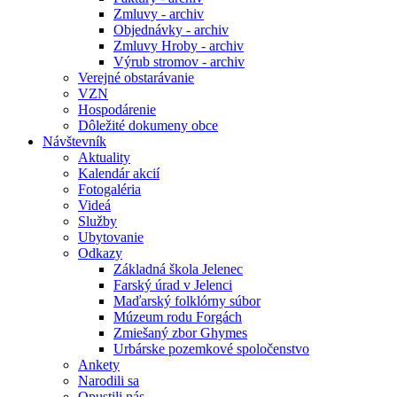
Zmluvy - archiv
Objednávky - archiv
Zmluvy Hroby - archiv
Výrub stromov - archiv
Verejné obstarávanie
VZN
Hospodárenie
Dôležité dokumeny obce
Návštevník
Aktuality
Kalendár akcií
Fotogaléria
Videá
Služby
Ubytovanie
Odkazy
Základná škola Jelenec
Farský úrad v Jelenci
Maďarský folklórny súbor
Múzeum rodu Forgách
Zmiešaný zbor Ghymes
Urbárske pozemkové spoločenstvo
Ankety
Narodili sa
Opustili nás