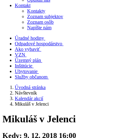
Kontakt
Kontakty
Zoznam subjektov
Zoznam osôb
Napíšte nám
Úradné hodiny
Odpadové hospodárstvo
Ako vybaviť
VZN
Územný plán
Inštitúcie
Ubytovanie
Služby občanom
Úvodná stránka
Návštevník
Kalendár akcií
Mikuláš v Jelenci
Mikuláš v Jelenci
Kedy:
9. 12. 2018 16:00