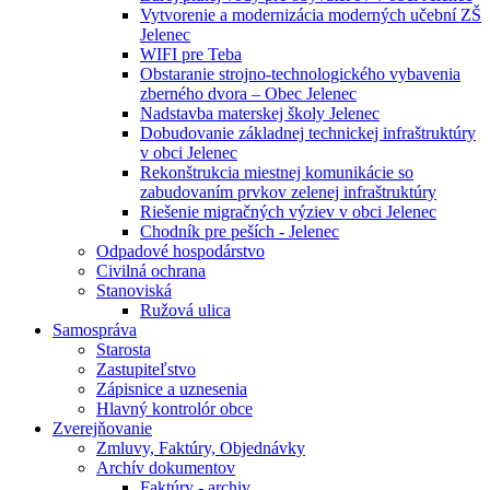
Vytvorenie a modernizácia moderných učební ZŠ
Jelenec
WIFI pre Teba
Obstaranie strojno-technologického vybavenia
zberného dvora – Obec Jelenec
Nadstavba materskej školy Jelenec
Dobudovanie základnej technickej infraštruktúry
v obci Jelenec
Rekonštrukcia miestnej komunikácie so
zabudovaním prvkov zelenej infraštruktúry
Riešenie migračných výziev v obci Jelenec
Chodník pre peších - Jelenec
Odpadové hospodárstvo
Civilná ochrana
Stanoviská
Ružová ulica
Samospráva
Starosta
Zastupiteľstvo
Zápisnice a uznesenia
Hlavný kontrolór obce
Zverejňovanie
Zmluvy, Faktúry, Objednávky
Archív dokumentov
Faktúry - archiv