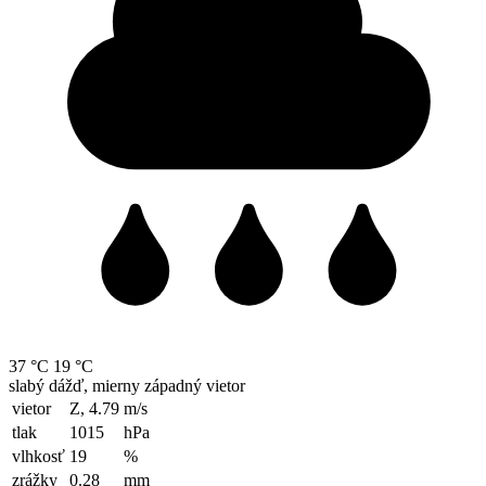
37 °C
19 °C
slabý dážď, mierny západný vietor
vietor
Z, 4.79
m/s
tlak
1015
hPa
vlhkosť
19
%
zrážky
0.28
mm