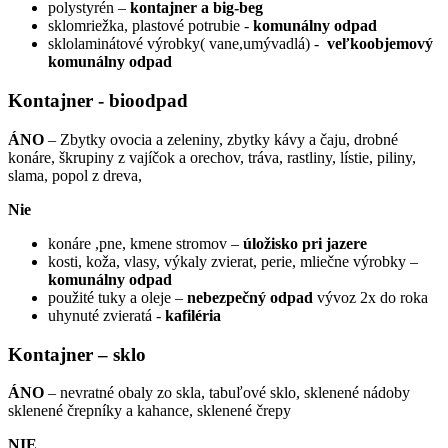
polystyrén –
kontajner a big-beg
sklomriežka, plastové potrubie -
komunálny odpad
sklolaminátové výrobky( vane,umývadlá) -
veľkoobjemový
komunálny odpad
Kontajner - bioodpad
ÁNO
– Zbytky ovocia a zeleniny, zbytky kávy a čaju, drobné
konáre, škrupiny z vajíčok a orechov, tráva, rastliny, lístie, piliny,
slama, popol z dreva,
Nie
konáre ,pne, kmene stromov –
úložisko pri jazere
kosti, koža, vlasy, výkaly zvierat, perie, mliečne výrobky –
komunálny odpad
použité tuky a oleje –
nebezpečný odpad
vývoz 2x do roka
uhynuté zvieratá -
kafiléria
Kontajner – sklo
ÁNO
– nevratné obaly zo skla, tabuľové sklo, sklenené nádoby
sklenené črepníky a kahance, sklenené črepy
NIE