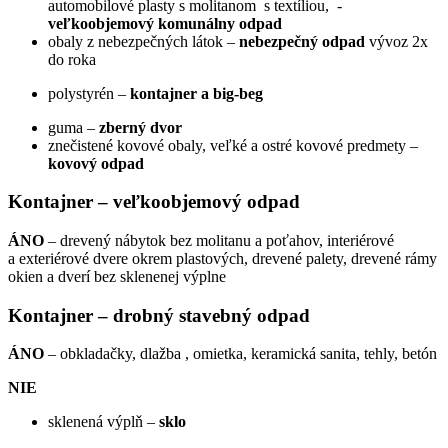
automobilové plasty s molitanom s textíliou, -
veľkoobjemový komunálny odpad
obaly z nebezpečných látok –
nebezpečný odpad
vývoz 2x
do roka
polystyrén –
kontajner a big-beg
guma –
zberný dvor
znečistené kovové obaly, veľké a ostré kovové predmety –
kovový odpad
Kontajner – veľkoobjemový odpad
ÁNO
– drevený nábytok bez molitanu a poťahov, interiérové
a exteriérové dvere okrem plastových, drevené palety, drevené rámy
okien a dverí bez sklenenej výplne
Kontajner – drobný stavebný odpad
ÁNO
– obkladačky, dlažba , omietka, keramická sanita, tehly, betón
NIE
sklenená výplň –
sklo