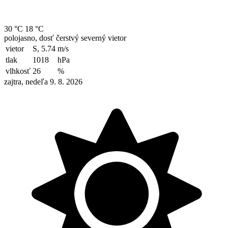
30 °C
18 °C
polojasno, dosť čerstvý severný vietor
vietor
S, 5.74
m/s
tlak
1018
hPa
vlhkosť
26
%
zajtra, nedeľa 9. 8. 2026