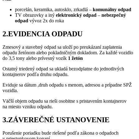
porcelán, keramika, autosklo, zrkadlá –
komunálny odpad
TV obrazovky a iný
elektronický odpad
–
nebezpečný
odpad
vývoz 2x do roka
2.EVIDENCIA ODPADU
Zmesový a stavebný odpad sa uloží po preukázaní zaplatenia
odpadu žetónom alebo pokladničným dokladom. Za každé vozidlo
do 3,5 tony alebo prívesný vozík
1 žetón
Ostatný triedený odpad sa ukladá bezodplatne do jednotlivých
kontajnerov podľa druhu odpadu.
Eviduje sa dátum ,druh odpadu s menom, adresou a prípadne SPŽ
vozidla.
Väčší objem odpadu sa rieši osobitne s pristavením kontajnerov
na miesto vzniku odpadu.
3.ZÁVEREČNÉ USTANOVENIE
Porušenie poriadku bude riešené podľa zákona o odpadoch
v priestupkovom konaní.