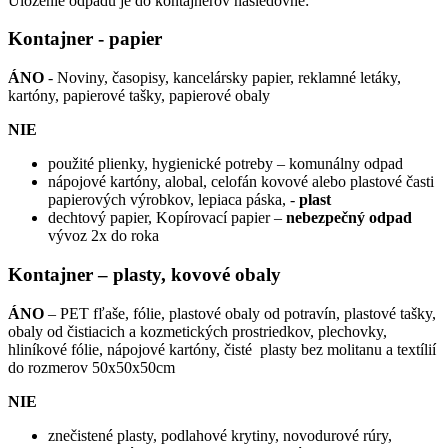
Uloženie odpadu je do kontajnerov nasledovne:
Kontajner - papier
ÁNO
- Noviny, časopisy, kancelársky papier, reklamné letáky,
kartóny, papierové tašky, papierové obaly
NIE
použité plienky, hygienické potreby – komunálny odpad
nápojové kartóny, alobal, celofán kovové alebo plastové časti
papierových výrobkov, lepiaca páska, -
plast
dechtový papier, Kopírovací papier –
nebezpečný odpad
vývoz 2x do roka
Kontajner – plasty, kovové obaly
ÁNO
– PET fľaše, fólie, plastové obaly od potravín, plastové tašky,
obaly od čistiacich a kozmetických prostriedkov, plechovky,
hliníkové fólie, nápojové kartóny, čisté plasty bez molitanu a textílií
do rozmerov 50x50x50cm
NIE
znečistené plasty, podlahové krytiny, novodurové rúry,