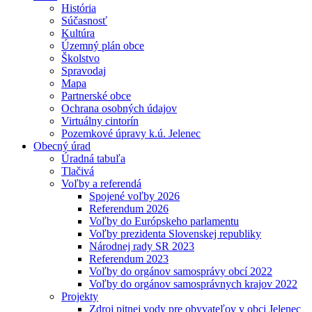
História
Súčasnosť
Kultúra
Územný plán obce
Školstvo
Spravodaj
Mapa
Partnerské obce
Ochrana osobných údajov
Virtuálny cintorín
Pozemkové úpravy k.ú. Jelenec
Obecný úrad
Úradná tabuľa
Tlačivá
Voľby a referendá
Spojené voľby 2026
Referendum 2026
Voľby do Európskeho parlamentu
Voľby prezidenta Slovenskej republiky
Národnej rady SR 2023
Referendum 2023
Voľby do orgánov samosprávy obcí 2022
Voľby do orgánov samosprávnych krajov 2022
Projekty
Zdroj pitnej vody pre obyvateľov v obci Jelenec