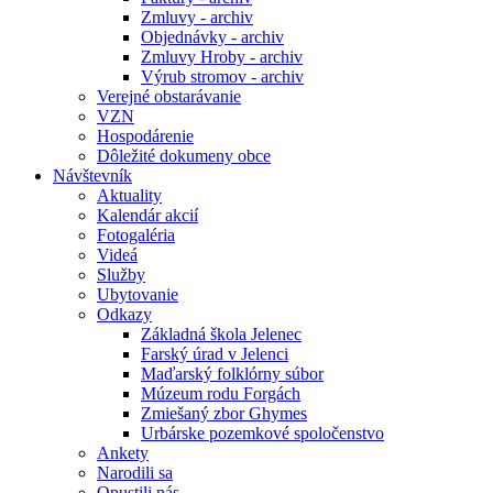
Zmluvy - archiv
Objednávky - archiv
Zmluvy Hroby - archiv
Výrub stromov - archiv
Verejné obstarávanie
VZN
Hospodárenie
Dôležité dokumeny obce
Návštevník
Aktuality
Kalendár akcií
Fotogaléria
Videá
Služby
Ubytovanie
Odkazy
Základná škola Jelenec
Farský úrad v Jelenci
Maďarský folklórny súbor
Múzeum rodu Forgách
Zmiešaný zbor Ghymes
Urbárske pozemkové spoločenstvo
Ankety
Narodili sa
Opustili nás