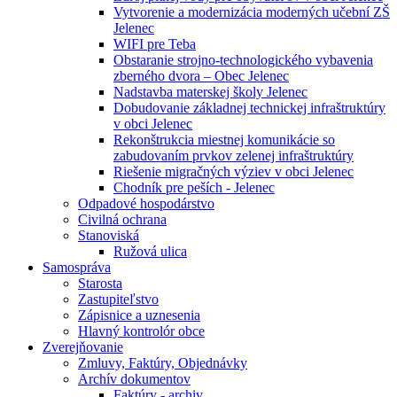
Vytvorenie a modernizácia moderných učební ZŠ
Jelenec
WIFI pre Teba
Obstaranie strojno-technologického vybavenia
zberného dvora – Obec Jelenec
Nadstavba materskej školy Jelenec
Dobudovanie základnej technickej infraštruktúry
v obci Jelenec
Rekonštrukcia miestnej komunikácie so
zabudovaním prvkov zelenej infraštruktúry
Riešenie migračných výziev v obci Jelenec
Chodník pre peších - Jelenec
Odpadové hospodárstvo
Civilná ochrana
Stanoviská
Ružová ulica
Samospráva
Starosta
Zastupiteľstvo
Zápisnice a uznesenia
Hlavný kontrolór obce
Zverejňovanie
Zmluvy, Faktúry, Objednávky
Archív dokumentov
Faktúry - archiv