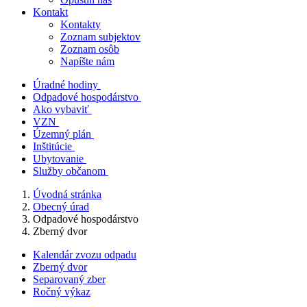
Kontakt
Kontakty
Zoznam subjektov
Zoznam osôb
Napíšte nám
Úradné hodiny
Odpadové hospodárstvo
Ako vybaviť
VZN
Územný plán
Inštitúcie
Ubytovanie
Služby občanom
Úvodná stránka
Obecný úrad
Odpadové hospodárstvo
Zberný dvor
Kalendár zvozu odpadu
Zberný dvor
Separovaný zber
Ročný výkaz