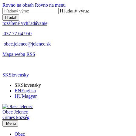
Rovno na obsah
Rovno na menu
Hľadaný výraz
Hľadať
rozšírené vyhľadávanie
037 77 64 950
obec.jelenec@jelenec.sk
Mapa webu
RSS
SK
Slovensky
SK
Slovensky
EN
English
HU
Magyar
Obec
Jelenec
Gímes
község
Menu
Obec