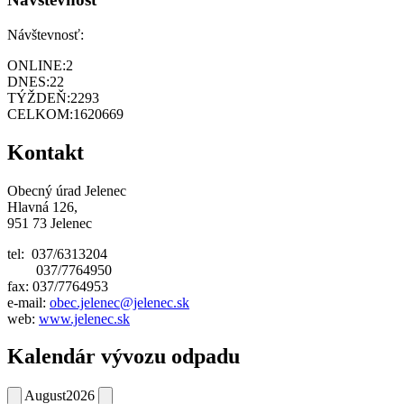
Návštevnosť:
ONLINE:
2
DNES:
22
TÝŽDEŇ:
2293
CELKOM:
1620669
Kontakt
Obecný úrad Jelenec
Hlavná 126,
951 73 Jelenec
tel: 037/6313204
037/7764950
fax: 037/7764953
e-mail:
obec.jelenec@jelenec.sk
web:
www.jelenec.sk
Kalendár vývozu odpadu
August
2026