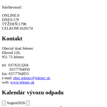
Návštevnosť:
ONLINE:
0
DNES:
179
TÝŽDEŇ:
1798
CELKOM:
1620174
Kontakt
Obecný úrad Jelenec
Hlavná 126,
951 73 Jelenec
tel: 037/6313204
037/7764950
fax: 037/7764953
e-mail:
obec.jelenec@jelenec.sk
web:
www.jelenec.sk
Kalendár vývozu odpadu
August
2026