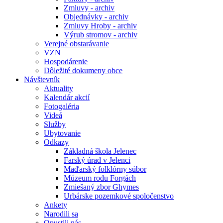
Zmluvy - archiv
Objednávky - archiv
Zmluvy Hroby - archiv
Výrub stromov - archiv
Verejné obstarávanie
VZN
Hospodárenie
Dôležité dokumeny obce
Návštevník
Aktuality
Kalendár akcií
Fotogaléria
Videá
Služby
Ubytovanie
Odkazy
Základná škola Jelenec
Farský úrad v Jelenci
Maďarský folklórny súbor
Múzeum rodu Forgách
Zmiešaný zbor Ghymes
Urbárske pozemkové spoločenstvo
Ankety
Narodili sa
Opustili nás