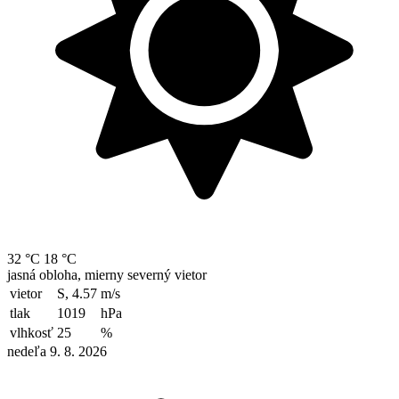
32 °C
18 °C
jasná obloha, mierny severný vietor
vietor
S, 4.57
m/s
tlak
1019
hPa
vlhkosť
25
%
nedeľa 9. 8. 2026