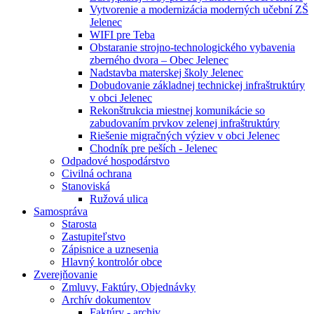
Vytvorenie a modernizácia moderných učební ZŠ
Jelenec
WIFI pre Teba
Obstaranie strojno-technologického vybavenia
zberného dvora – Obec Jelenec
Nadstavba materskej školy Jelenec
Dobudovanie základnej technickej infraštruktúry
v obci Jelenec
Rekonštrukcia miestnej komunikácie so
zabudovaním prvkov zelenej infraštruktúry
Riešenie migračných výziev v obci Jelenec
Chodník pre peších - Jelenec
Odpadové hospodárstvo
Civilná ochrana
Stanoviská
Ružová ulica
Samospráva
Starosta
Zastupiteľstvo
Zápisnice a uznesenia
Hlavný kontrolór obce
Zverejňovanie
Zmluvy, Faktúry, Objednávky
Archív dokumentov
Faktúry - archiv