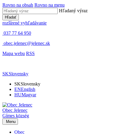
Rovno na obsah
Rovno na menu
Hľadaný výraz
Hľadať
rozšírené vyhľadávanie
037 77 64 950
obec.jelenec@jelenec.sk
Mapa webu
RSS
SK
Slovensky
SK
Slovensky
EN
English
HU
Magyar
Obec
Jelenec
Gímes
község
Menu
Obec