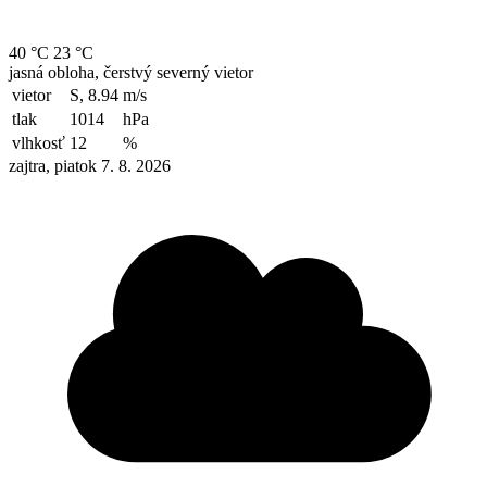
40 °C
23 °C
jasná obloha, čerstvý severný vietor
vietor
S, 8.94
m/s
tlak
1014
hPa
vlhkosť
12
%
zajtra, piatok 7. 8. 2026