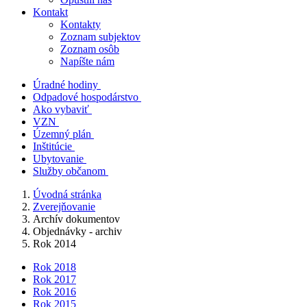
Kontakt
Kontakty
Zoznam subjektov
Zoznam osôb
Napíšte nám
Úradné hodiny
Odpadové hospodárstvo
Ako vybaviť
VZN
Územný plán
Inštitúcie
Ubytovanie
Služby občanom
Úvodná stránka
Zverejňovanie
Archív dokumentov
Objednávky - archiv
Rok 2014
Rok 2018
Rok 2017
Rok 2016
Rok 2015