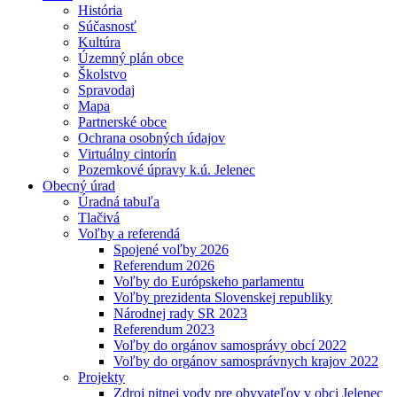
História
Súčasnosť
Kultúra
Územný plán obce
Školstvo
Spravodaj
Mapa
Partnerské obce
Ochrana osobných údajov
Virtuálny cintorín
Pozemkové úpravy k.ú. Jelenec
Obecný úrad
Úradná tabuľa
Tlačivá
Voľby a referendá
Spojené voľby 2026
Referendum 2026
Voľby do Európskeho parlamentu
Voľby prezidenta Slovenskej republiky
Národnej rady SR 2023
Referendum 2023
Voľby do orgánov samosprávy obcí 2022
Voľby do orgánov samosprávnych krajov 2022
Projekty
Zdroj pitnej vody pre obyvateľov v obci Jelenec