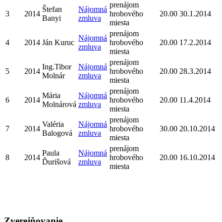
prenájom
Štefan
Nájomná
3
2014
hrobového
20.00
30.1.2014
Banyi
zmluva
miesta
prenájom
Nájomná
4
2014
Ján Kuruc
hrobového
20.00
17.2.2014
zmluva
miesta
prenájom
Ing.Tibor
Nájomná
5
2014
hrobového
20.00
28.3.2014
Molnár
zmluva
miesta
prenájom
Mária
Nájomná
6
2014
hrobového
20.00
11.4.2014
Molnárová
zmluva
miesta
prenájom
Valéria
Nájomná
7
2014
hrobového
30.00
20.10.2014
Balogová
zmluva
miesta
prenájom
Paula
Nájomná
8
2014
hrobového
20.00
16.10.2014
Ďurišová
zmluva
miesta
Zverejňovanie