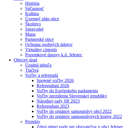
História
Súčasnosť
Kultúra
Územný plán obce
Školstvo
Spravodaj
Mapa
Partnerské obce
Ochrana osobných údajov
Virtuálny cintorín
Pozemkové úpravy k.ú. Jelenec
Obecný úrad
Úradná tabuľa
Tlačivá
Voľby a referendá
Spojené voľby 2026
Referendum 2026
Voľby do Európskeho parlamentu
Voľby prezidenta Slovenskej republiky
Národnej rady SR 2023
Referendum 2023
Voľby do orgánov samosprávy obcí 2022
Voľby do orgánov samosprávnych krajov 2022
Projekty
Zdroj pitnej vody pre obyvateľov v obci Jelenec