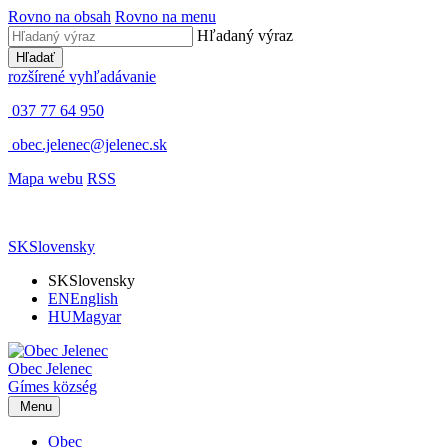
Rovno na obsah
Rovno na menu
Hľadaný výraz
Hľadať
rozšírené vyhľadávanie
037 77 64 950
obec.jelenec@jelenec.sk
Mapa webu
RSS
SK
Slovensky
SK
Slovensky
EN
English
HU
Magyar
Obec
Jelenec
Gímes
község
Menu
Obec