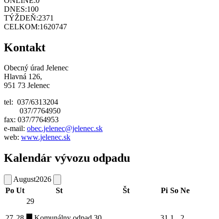
ONLINE:
0
DNES:
100
TÝŽDEŇ:
2371
CELKOM:
1620747
Kontakt
Obecný úrad Jelenec
Hlavná 126,
951 73 Jelenec
tel: 037/6313204
037/7764950
fax: 037/7764953
e-mail:
obec.jelenec@jelenec.sk
web:
www.jelenec.sk
Kalendár vývozu odpadu
August
2026
Po
Ut
St
Št
Pi
So
Ne
29
27
28
Komunálny odpad
30
31
1
2