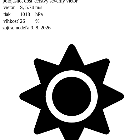
polojasno, dosť čerstvý severný vietor
vietor
S, 5.74
m/s
tlak
1018
hPa
vlhkosť
26
%
zajtra, nedeľa 9. 8. 2026