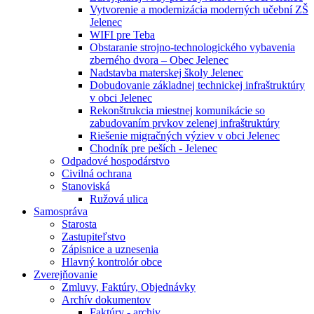
Vytvorenie a modernizácia moderných učební ZŠ
Jelenec
WIFI pre Teba
Obstaranie strojno-technologického vybavenia
zberného dvora – Obec Jelenec
Nadstavba materskej školy Jelenec
Dobudovanie základnej technickej infraštruktúry
v obci Jelenec
Rekonštrukcia miestnej komunikácie so
zabudovaním prvkov zelenej infraštruktúry
Riešenie migračných výziev v obci Jelenec
Chodník pre peších - Jelenec
Odpadové hospodárstvo
Civilná ochrana
Stanoviská
Ružová ulica
Samospráva
Starosta
Zastupiteľstvo
Zápisnice a uznesenia
Hlavný kontrolór obce
Zverejňovanie
Zmluvy, Faktúry, Objednávky
Archív dokumentov
Faktúry - archiv