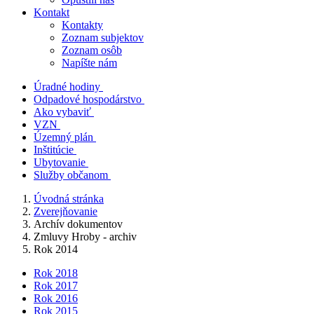
Kontakt
Kontakty
Zoznam subjektov
Zoznam osôb
Napíšte nám
Úradné hodiny
Odpadové hospodárstvo
Ako vybaviť
VZN
Územný plán
Inštitúcie
Ubytovanie
Služby občanom
Úvodná stránka
Zverejňovanie
Archív dokumentov
Zmluvy Hroby - archiv
Rok 2014
Rok 2018
Rok 2017
Rok 2016
Rok 2015