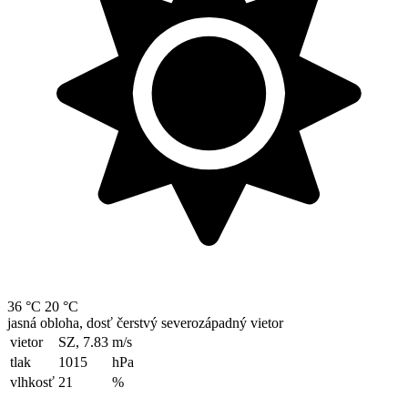
36 °C
20 °C
jasná obloha, dosť čerstvý severozápadný vietor
vietor
SZ, 7.83
m/s
tlak
1015
hPa
vlhkosť
21
%