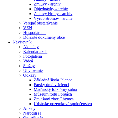
Zmluvy - archiv
Objednávky - archiv
Zmluvy Hroby - archiv
Výrub stromov - archiv
Verejné obstarávanie
VZN
Hospodárenie
Dôležité dokumeny obce
Návštevník
Aktuality
Kalendár akcií
Fotogaléria
Videá
Služby
Ubytovanie
Odkazy
Základná škola Jelenec
Farský úrad v Jelenci
Maďarský folklórny súbor
Múzeum rodu Forgách
Zmiešaný zbor Ghymes
Urbárske pozemkové spoločenstvo
Ankety
Narodili sa
Opustili nás