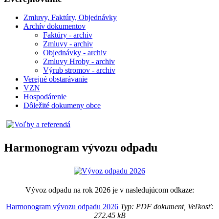
Zmluvy, Faktúry, Objednávky
Archív dokumentov
Faktúry - archiv
Zmluvy - archiv
Objednávky - archiv
Zmluvy Hroby - archiv
Výrub stromov - archiv
Verejné obstarávanie
VZN
Hospodárenie
Dôležité dokumeny obce
Harmonogram vývozu odpadu
Vývoz odpadu na rok 2026 je v nasledujúcom odkaze:
Harmonogram vývozu odpadu 2026
Typ: PDF dokument, Veľkosť:
272.45 kB