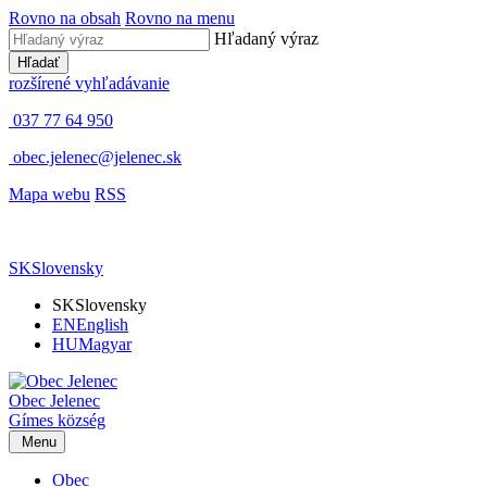
Rovno na obsah
Rovno na menu
Hľadaný výraz
Hľadať
rozšírené vyhľadávanie
037 77 64 950
obec.jelenec@jelenec.sk
Mapa webu
RSS
SK
Slovensky
SK
Slovensky
EN
English
HU
Magyar
Obec
Jelenec
Gímes
község
Menu
Obec