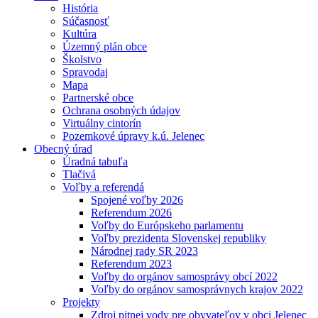
História
Súčasnosť
Kultúra
Územný plán obce
Školstvo
Spravodaj
Mapa
Partnerské obce
Ochrana osobných údajov
Virtuálny cintorín
Pozemkové úpravy k.ú. Jelenec
Obecný úrad
Úradná tabuľa
Tlačivá
Voľby a referendá
Spojené voľby 2026
Referendum 2026
Voľby do Európskeho parlamentu
Voľby prezidenta Slovenskej republiky
Národnej rady SR 2023
Referendum 2023
Voľby do orgánov samosprávy obcí 2022
Voľby do orgánov samosprávnych krajov 2022
Projekty
Zdroj pitnej vody pre obyvateľov v obci Jelenec