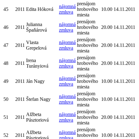
prenájom
nájomná
45
2011
Edita Hóková
hrobového
10.00
14.11.2011
zmluva
miesta
prenájom
Julianna
nájomná
46
2011
hrobového
20.00
14.11.2011
Špaňárová
zmluva
miesta
prenájom
Vlasta
nájomná
47
2011
hrobového
20.00
14.11.2011
Grepelová
zmluva
miesta
prenájom
Irena
nájomná
48
2011
hrobového
20.00
14.11.2011
Turányiová
zmluva
miesta
prenájom
nájomná
49
2011
Ján Nagy
hrobového
10.00
14.11.2011
zmluva
miesta
prenájom
nájomná
50
2011
Štefan Nagy
hrobového
10.00
14.11.2011
zmluva
miesta
prenájom
Alžbeta
nájomná
51
2011
hrobového
20.00
14.11.2011
Pásztoriová
zmluva
miesta
prenájom
Alžbeta
nájomná
52
2011
hrobového
10.00
14.11.2011
Pásztoriová
zmluva