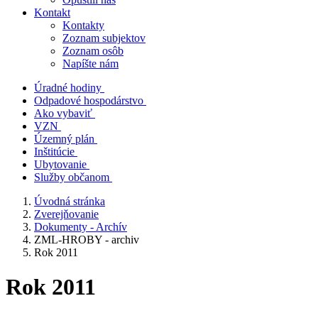
Kontakt
Kontakty
Zoznam subjektov
Zoznam osôb
Napíšte nám
Úradné hodiny
Odpadové hospodárstvo
Ako vybaviť
VZN
Územný plán
Inštitúcie
Ubytovanie
Služby občanom
Úvodná stránka
Zverejňovanie
Dokumenty - Archív
ZML-HROBY - archiv
Rok 2011
Rok 2011