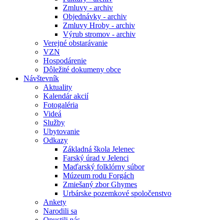
Zmluvy - archiv
Objednávky - archiv
Zmluvy Hroby - archiv
Výrub stromov - archiv
Verejné obstarávanie
VZN
Hospodárenie
Dôležité dokumeny obce
Návštevník
Aktuality
Kalendár akcií
Fotogaléria
Videá
Služby
Ubytovanie
Odkazy
Základná škola Jelenec
Farský úrad v Jelenci
Maďarský folklórny súbor
Múzeum rodu Forgách
Zmiešaný zbor Ghymes
Urbárske pozemkové spoločenstvo
Ankety
Narodili sa
Opustili nás