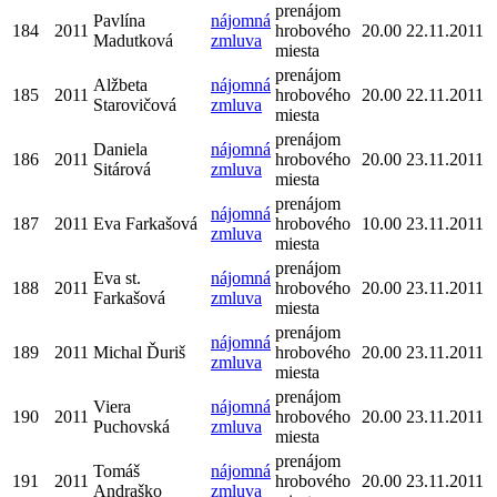
prenájom
Pavlína
nájomná
184
2011
hrobového
20.00
22.11.2011
Madutková
zmluva
miesta
prenájom
Alžbeta
nájomná
185
2011
hrobového
20.00
22.11.2011
Starovičová
zmluva
miesta
prenájom
Daniela
nájomná
186
2011
hrobového
20.00
23.11.2011
Sitárová
zmluva
miesta
prenájom
nájomná
187
2011
Eva Farkašová
hrobového
10.00
23.11.2011
zmluva
miesta
prenájom
Eva st.
nájomná
188
2011
hrobového
20.00
23.11.2011
Farkašová
zmluva
miesta
prenájom
nájomná
189
2011
Michal Ďuriš
hrobového
20.00
23.11.2011
zmluva
miesta
prenájom
Viera
nájomná
190
2011
hrobového
20.00
23.11.2011
Puchovská
zmluva
miesta
prenájom
Tomáš
nájomná
191
2011
hrobového
20.00
23.11.2011
Andraško
zmluva