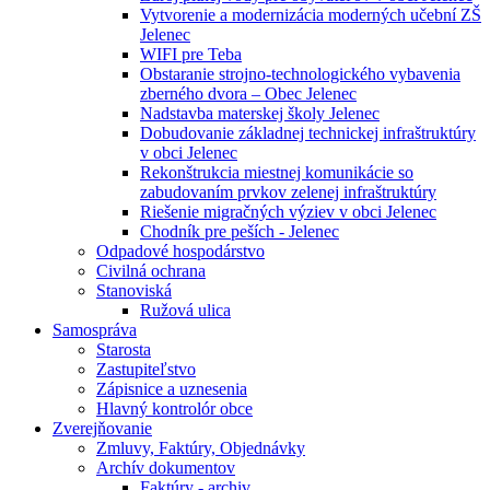
Vytvorenie a modernizácia moderných učební ZŠ
Jelenec
WIFI pre Teba
Obstaranie strojno-technologického vybavenia
zberného dvora – Obec Jelenec
Nadstavba materskej školy Jelenec
Dobudovanie základnej technickej infraštruktúry
v obci Jelenec
Rekonštrukcia miestnej komunikácie so
zabudovaním prvkov zelenej infraštruktúry
Riešenie migračných výziev v obci Jelenec
Chodník pre peších - Jelenec
Odpadové hospodárstvo
Civilná ochrana
Stanoviská
Ružová ulica
Samospráva
Starosta
Zastupiteľstvo
Zápisnice a uznesenia
Hlavný kontrolór obce
Zverejňovanie
Zmluvy, Faktúry, Objednávky
Archív dokumentov
Faktúry - archiv