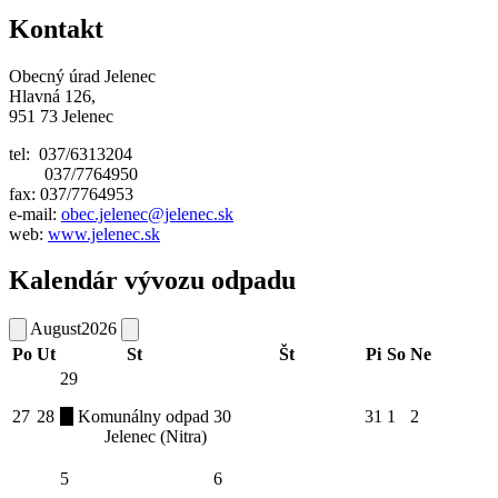
Kontakt
Obecný úrad Jelenec
Hlavná 126,
951 73 Jelenec
tel: 037/6313204
037/7764950
fax: 037/7764953
e-mail:
obec.jelenec@jelenec.sk
web:
www.jelenec.sk
Kalendár vývozu odpadu
August
2026
Po
Ut
St
Št
Pi
So
Ne
29
27
28
Komunálny odpad
30
31
1
2
Jelenec (Nitra)
5
6