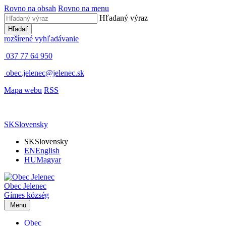
Rovno na obsah
Rovno na menu
Hľadaný výraz
Hľadať
rozšírené vyhľadávanie
037 77 64 950
obec.jelenec@jelenec.sk
Mapa webu
RSS
SK
Slovensky
SK
Slovensky
EN
English
HU
Magyar
Obec
Jelenec
Gímes
község
Menu
Obec