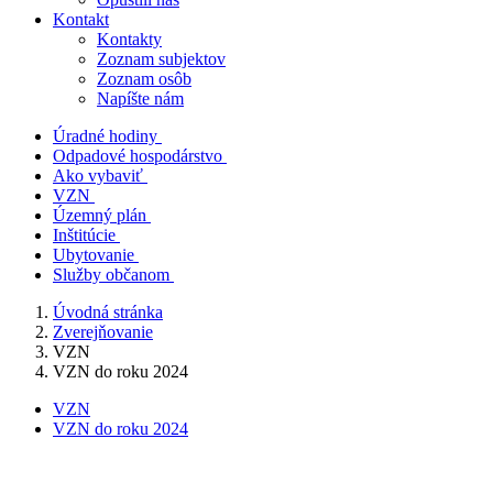
Kontakt
Kontakty
Zoznam subjektov
Zoznam osôb
Napíšte nám
Úradné hodiny
Odpadové hospodárstvo
Ako vybaviť
VZN
Územný plán
Inštitúcie
Ubytovanie
Služby občanom
Úvodná stránka
Zverejňovanie
VZN
VZN do roku 2024
VZN
VZN do roku 2024