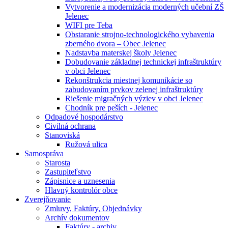
Vytvorenie a modernizácia moderných učební ZŠ
Jelenec
WIFI pre Teba
Obstaranie strojno-technologického vybavenia
zberného dvora – Obec Jelenec
Nadstavba materskej školy Jelenec
Dobudovanie základnej technickej infraštruktúry
v obci Jelenec
Rekonštrukcia miestnej komunikácie so
zabudovaním prvkov zelenej infraštruktúry
Riešenie migračných výziev v obci Jelenec
Chodník pre peších - Jelenec
Odpadové hospodárstvo
Civilná ochrana
Stanoviská
Ružová ulica
Samospráva
Starosta
Zastupiteľstvo
Zápisnice a uznesenia
Hlavný kontrolór obce
Zverejňovanie
Zmluvy, Faktúry, Objednávky
Archív dokumentov
Faktúry - archiv