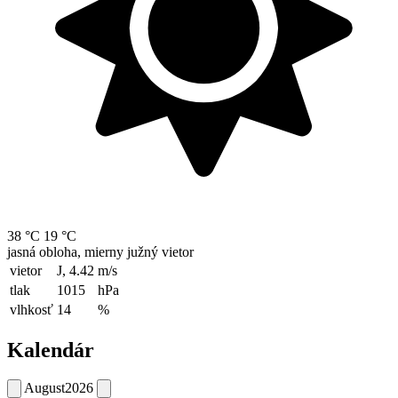
38 °C
19 °C
jasná obloha, mierny južný vietor
vietor
J, 4.42
m/s
tlak
1015
hPa
vlhkosť
14
%
Kalendár
August
2026