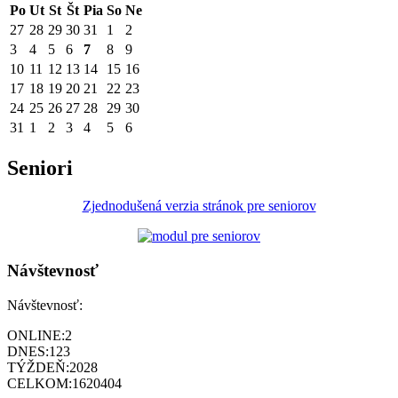
Po
Ut
St
Št
Pia
So
Ne
27
28
29
30
31
1
2
3
4
5
6
7
8
9
10
11
12
13
14
15
16
17
18
19
20
21
22
23
24
25
26
27
28
29
30
31
1
2
3
4
5
6
Seniori
Zjednodušená verzia stránok pre seniorov
Návštevnosť
Návštevnosť:
ONLINE:
2
DNES:
123
TÝŽDEŇ:
2028
CELKOM:
1620404