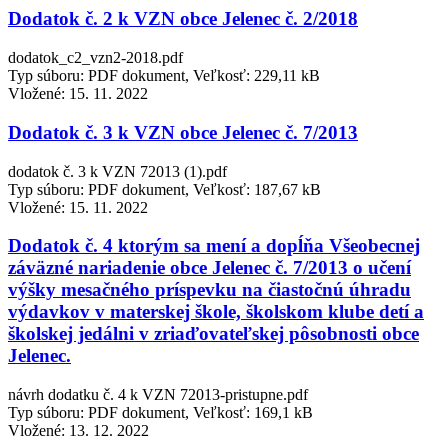
Dodatok č. 2 k VZN obce Jelenec č. 2/2018
dodatok_c2_vzn2-2018.pdf
Typ súboru: PDF dokument, Veľkosť: 229,11 kB
Vložené:
15. 11. 2022
Dodatok č. 3 k VZN obce Jelenec č. 7/2013
dodatok č. 3 k VZN 72013 (1).pdf
Typ súboru: PDF dokument, Veľkosť: 187,67 kB
Vložené:
15. 11. 2022
Dodatok č. 4 ktorým sa mení a dopĺňa Všeobecnej
záväzné nariadenie obce Jelenec č. 7/2013 o učení
výšky mesačného príspevku na čiastočnú úhradu
výdavkov v materskej škole, školskom klube detí a
školskej jedálni v zriaďovateľskej pôsobnosti obce
Jelenec.
návrh dodatku č. 4 k VZN 72013-pristupne.pdf
Typ súboru: PDF dokument, Veľkosť: 169,1 kB
Vložené:
13. 12. 2022