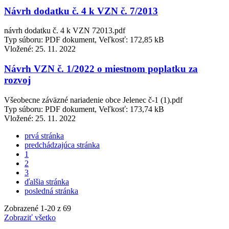
Návrh dodatku č. 4 k VZN č. 7/2013
návrh dodatku č. 4 k VZN 72013.pdf
Typ súboru: PDF dokument, Veľkosť: 172,85 kB
Vložené:
25. 11. 2022
Návrh VZN č. 1/2022 o miestnom poplatku za
rozvoj
Všeobecne záväzné nariadenie obce Jelenec č-1 (1).pdf
Typ súboru: PDF dokument, Veľkosť: 173,74 kB
Vložené:
25. 11. 2022
prvá stránka
predchádzajúca stránka
1
2
3
ďalšia stránka
posledná stránka
Zobrazené
1
-
20
z 69
Zobraziť všetko