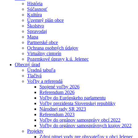
História
Súčasnosť
Kultúra
Územný plán obce
Školstvo
Spravodaj
Mapa
Partnerské obce
Ochrana osobných údajov
Virtuálny cintorín
Pozemkové úpravy k.ú. Jelenec
Obecný úrad
Úradná tabuľa
Tlačivá
Voľby a referendá
Spojené voľby 2026
Referendum 2026
Voľby do Európskeho parlamentu
Voľby prezidenta Slovenskej republiky
Národnej rady SR 2023
Referendum 2023
Voľby do orgánov samosprávy obcí 2022
Voľby do orgánov samosprávnych krajov 2022
Projekty
Zdroj pitnej vody pre obyvateľov v obci Jelenec