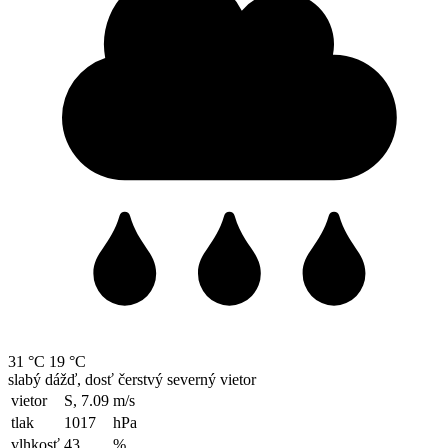
31 °C
19 °C
slabý dážď, dosť čerstvý severný vietor
vietor
S, 7.09
m/s
tlak
1017
hPa
vlhkosť
43
%