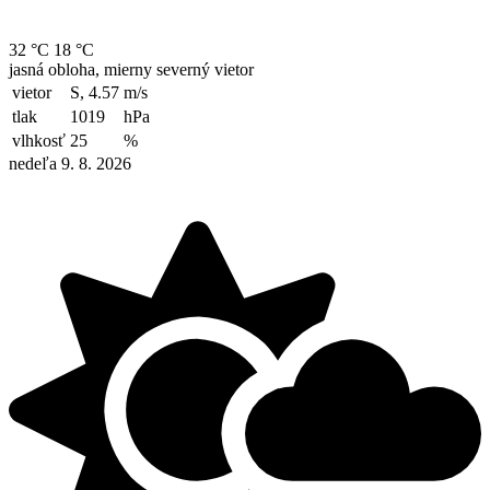
32 °C
18 °C
jasná obloha, mierny severný vietor
vietor
S, 4.57
m/s
tlak
1019
hPa
vlhkosť
25
%
nedeľa 9. 8. 2026