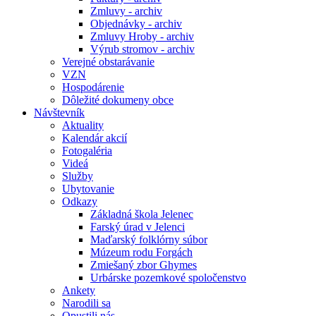
Zmluvy - archiv
Objednávky - archiv
Zmluvy Hroby - archiv
Výrub stromov - archiv
Verejné obstarávanie
VZN
Hospodárenie
Dôležité dokumeny obce
Návštevník
Aktuality
Kalendár akcií
Fotogaléria
Videá
Služby
Ubytovanie
Odkazy
Základná škola Jelenec
Farský úrad v Jelenci
Maďarský folklórny súbor
Múzeum rodu Forgách
Zmiešaný zbor Ghymes
Urbárske pozemkové spoločenstvo
Ankety
Narodili sa
Opustili nás