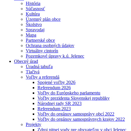
História
Súčasnosť
Kultúra
Územný plán obce
Školstvo
Spravodaj
Mapa
Partnerské obce
Ochrana osobných údajov
Virtuálny cintorín
Pozemkové úpravy k.ú. Jelenec
Obecný úrad
Úradná tabuľa
Tlačivá
Voľby a referendá
Spojené voľby 2026
Referendum 2026
Voľby do Európskeho parlamentu
Voľby prezidenta Slovenskej republiky
Národnej rady SR 2023
Referendum 2023
Voľby do orgánov samosprávy obcí 2022
Voľby do orgánov samosprávnych krajov 2022
Projekty
Zdroj pitnej vody pre obyvateľov v obci Jelenec