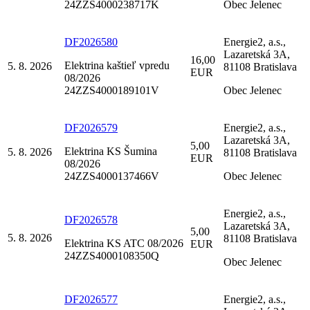
24ZZS4000238717K
Obec Jelenec
DF2026580
Energie2, a.s.,
Lazaretská 3A,
16,00
Elektrina kaštieľ vpredu
5. 8. 2026
81108 Bratislava
EUR
08/2026
24ZZS4000189101V
Obec Jelenec
DF2026579
Energie2, a.s.,
Lazaretská 3A,
5,00
Elektrina KS Šumina
5. 8. 2026
81108 Bratislava
EUR
08/2026
24ZZS4000137466V
Obec Jelenec
Energie2, a.s.,
DF2026578
Lazaretská 3A,
5,00
5. 8. 2026
81108 Bratislava
Elektrina KS ATC 08/2026
EUR
24ZZS4000108350Q
Obec Jelenec
DF2026577
Energie2, a.s.,