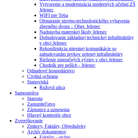
Vytvorenie a modernizácia moderných učební ZŠ
Jelenec
WIFI pre Teba
Obstaranie strojno-technologického vybavenia
zberného dvora – Obec Jelenec
Nadstavba materskej školy Jelenec
Dobudovanie základnej technickej infraštruktúry
v obci Jelenec
Rekonštrukcia miestnej komunikácie so
zabudovaním prvkov zelenej infraštruktúry
Riešenie migračných výziev v obci Jelenec
Chodník pre peších - Jelenec
Odpadové hospodárstvo
Civilná ochrana
Stanoviská
Ružová ulica
Samospráva
Starosta
Zastupiteľstvo
Zápisnice a uznesenia
Hlavný kontrolór obce
Zverejňovanie
Zmluvy, Faktúry, Objednávky
Archív dokumentov
Faktúry - archiv