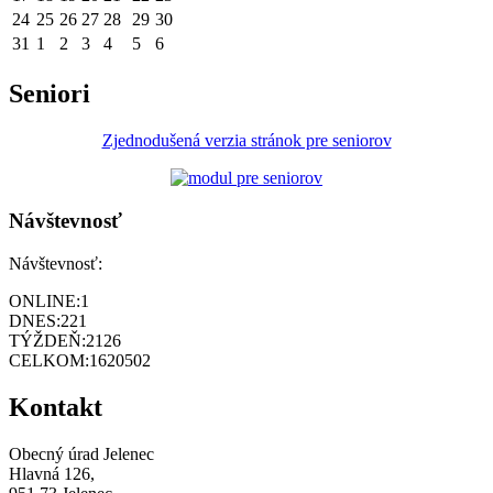
24
25
26
27
28
29
30
31
1
2
3
4
5
6
Seniori
Zjednodušená verzia stránok pre seniorov
Návštevnosť
Návštevnosť:
ONLINE:
1
DNES:
221
TÝŽDEŇ:
2126
CELKOM:
1620502
Kontakt
Obecný úrad Jelenec
Hlavná 126,