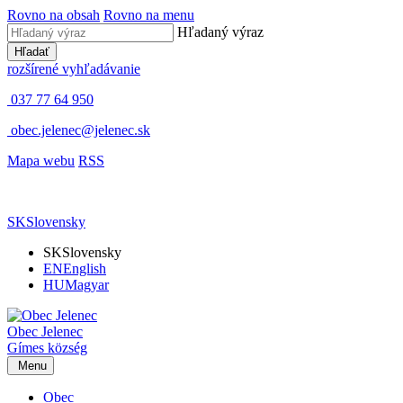
Rovno na obsah
Rovno na menu
Hľadaný výraz
Hľadať
rozšírené vyhľadávanie
037 77 64 950
obec.jelenec@jelenec.sk
Mapa webu
RSS
SK
Slovensky
SK
Slovensky
EN
English
HU
Magyar
Obec
Jelenec
Gímes
község
Menu
Obec