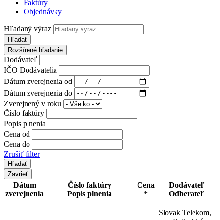
Faktúry
Objednávky
Hľadaný výraz
Hľadať
Rozšírené hľadanie
Dodávateľ
IČO Dodávatelia
Dátum zverejnenia od
Dátum zverejnenia do
Zverejnený v roku
Číslo faktúry
Popis plnenia
Cena od
Cena do
Zrušiť filter
Zavrieť
Dátum
Číslo faktúry
Cena
Dodávateľ
zverejnenia
Popis plnenia
*
Odberateľ
Slovak Telekom,