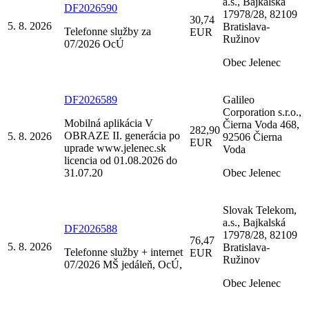
a.s., Bajkalská
DF2026590
17978/28, 82109
30,74
5. 8. 2026
Bratislava-
Telefonne služby za
EUR
Ružinov
07/2026 OcÚ
Obec Jelenec
DF2026589
Galileo
Corporation s.r.o.,
Mobilná aplikácia V
Čierna Voda 468,
282,90
OBRAZE II. generácia po
5. 8. 2026
92506 Čierna
EUR
uprade www.jelenec.sk
Voda
licencia od 01.08.2026 do
31.07.20
Obec Jelenec
Slovak Telekom,
a.s., Bajkalská
DF2026588
17978/28, 82109
76,47
5. 8. 2026
Bratislava-
Telefonne služby + internet
EUR
Ružinov
07/2026 MŠ jedáleň, OcÚ,
Obec Jelenec