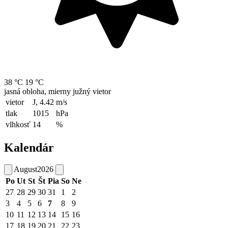
38 °C
19 °C
jasná obloha, mierny južný vietor
vietor
J, 4.42
m/s
tlak
1015
hPa
vlhkosť
14
%
Kalendár
August
2026
Po
Ut
St
Št
Pia
So
Ne
27
28
29
30
31
1
2
3
4
5
6
7
8
9
10
11
12
13
14
15
16
17
18
19
20
21
22
23