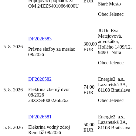
Pripojovací poplatok za
EUR
Staré Mesto
OM 24ZZS4010664000U
Obec Jelenec
JUDr. Eva
Matejovová,
DF2026583
advokátka,
300,00
5. 8. 2026
Hollého 1499/12,
Právne služby za mesiac
EUR
94901 Nitra
08/2026
Obec Jelenec
DF2026582
Energie2, a.s.,
Lazaretská 3A,
74,00
Elektrina zberný dvor
5. 8. 2026
81108 Bratislava
EUR
08/2026
24ZZS40002266262
Obec Jelenec
DF2026581
Energie2, a.s.,
Lazaretská 3A,
50,00
Elektrina vodný zdroj
5. 8. 2026
81108 Bratislava
EUR
Remitáž 08/2026