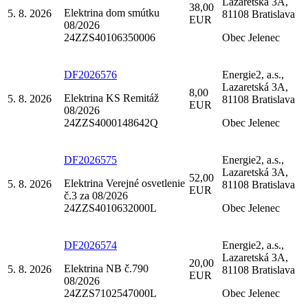
Lazaretská 3A,
38,00
Elektrina dom smútku
5. 8. 2026
81108 Bratislava
EUR
08/2026
24ZZS40106350006
Obec Jelenec
DF2026576
Energie2, a.s.,
Lazaretská 3A,
8,00
Elektrina KS Remitáž
5. 8. 2026
81108 Bratislava
EUR
08/2026
24ZZS4000148642Q
Obec Jelenec
DF2026575
Energie2, a.s.,
Lazaretská 3A,
52,00
Elektrina Verejné osvetlenie
5. 8. 2026
81108 Bratislava
EUR
č.3 za 08/2026
24ZZS4010632000L
Obec Jelenec
DF2026574
Energie2, a.s.,
Lazaretská 3A,
20,00
Elektrina NB č.790
5. 8. 2026
81108 Bratislava
EUR
08/2026
24ZZS7102547000L
Obec Jelenec