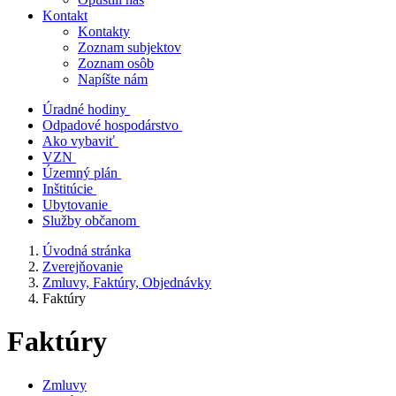
Kontakt
Kontakty
Zoznam subjektov
Zoznam osôb
Napíšte nám
Úradné hodiny
Odpadové hospodárstvo
Ako vybaviť
VZN
Územný plán
Inštitúcie
Ubytovanie
Služby občanom
Úvodná stránka
Zverejňovanie
Zmluvy, Faktúry, Objednávky
Faktúry
Faktúry
Zmluvy