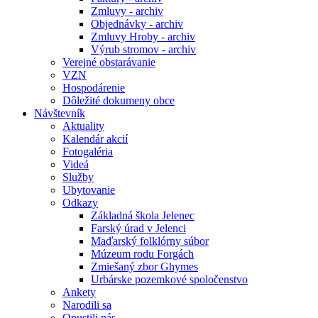
Zmluvy - archiv
Objednávky - archiv
Zmluvy Hroby - archiv
Výrub stromov - archiv
Verejné obstarávanie
VZN
Hospodárenie
Dôležité dokumeny obce
Návštevník
Aktuality
Kalendár akcií
Fotogaléria
Videá
Služby
Ubytovanie
Odkazy
Základná škola Jelenec
Farský úrad v Jelenci
Maďarský folklórny súbor
Múzeum rodu Forgách
Zmiešaný zbor Ghymes
Urbárske pozemkové spoločenstvo
Ankety
Narodili sa
Opustili nás