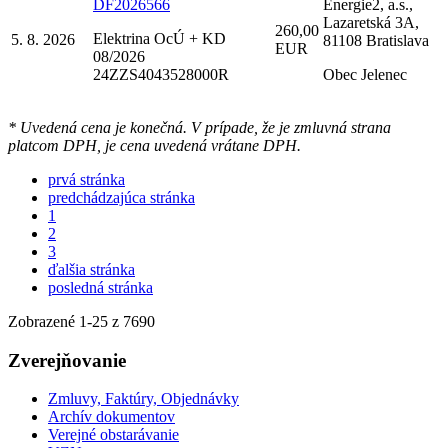
DF2026566
Energie2, a.s.,
Lazaretská 3A,
260,00
Elektrina OcÚ + KD
5. 8. 2026
81108 Bratislava
EUR
08/2026
24ZZS4043528000R
Obec Jelenec
* Uvedená cena je konečná. V prípade, že je zmluvná strana
platcom DPH, je cena uvedená vrátane DPH.
prvá stránka
predchádzajúca stránka
1
2
3
ďalšia stránka
posledná stránka
Zobrazené
1
-
25
z 7690
Zverejňovanie
Zmluvy, Faktúry, Objednávky
Archív dokumentov
Verejné obstarávanie