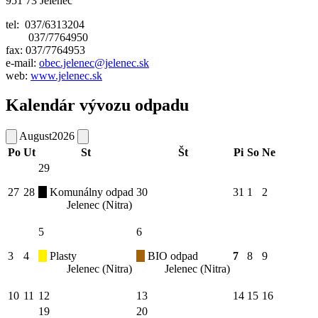
951 73 Jelenec
tel: 037/6313204
037/7764950
fax: 037/7764953
e-mail:
obec.jelenec@jelenec.sk
web:
www.jelenec.sk
Kalendár vývozu odpadu
August
2026
Po
Ut
St
Št
Pi
So
Ne
29
27
28
Komunálny odpad
30
31
1
2
Jelenec (Nitra)
5
6
3
4
Plasty
BIO odpad
7
8
9
Jelenec (Nitra)
Jelenec (Nitra)
10
11
12
13
14
15
16
19
20