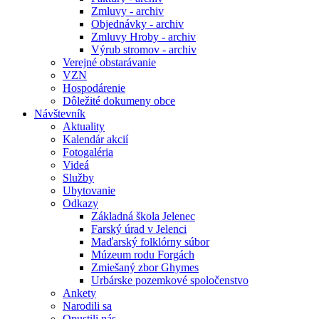
Zmluvy - archiv
Objednávky - archiv
Zmluvy Hroby - archiv
Výrub stromov - archiv
Verejné obstarávanie
VZN
Hospodárenie
Dôležité dokumeny obce
Návštevník
Aktuality
Kalendár akcií
Fotogaléria
Videá
Služby
Ubytovanie
Odkazy
Základná škola Jelenec
Farský úrad v Jelenci
Maďarský folklórny súbor
Múzeum rodu Forgách
Zmiešaný zbor Ghymes
Urbárske pozemkové spoločenstvo
Ankety
Narodili sa
Opustili nás