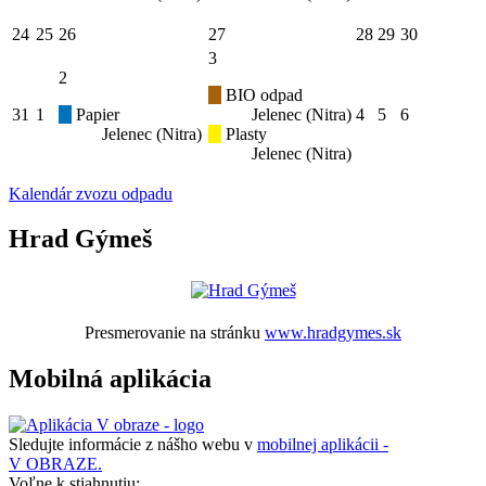
24
25
26
27
28
29
30
3
2
BIO odpad
31
1
Papier
Jelenec (Nitra)
4
5
6
Jelenec (Nitra)
Plasty
Jelenec (Nitra)
Kalendár zvozu odpadu
Hrad Gýmeš
Presmerovanie na stránku
www.hradgymes.sk
Mobilná aplikácia
Sledujte informácie z nášho webu v
mobilnej aplikácii -
V OBRAZE.
Voľne k stiahnutiu: