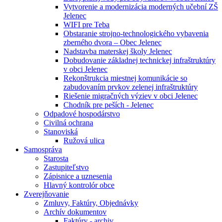
Vytvorenie a modernizácia moderných učební ZŠ
Jelenec
WIFI pre Teba
Obstaranie strojno-technologického vybavenia
zberného dvora – Obec Jelenec
Nadstavba materskej školy Jelenec
Dobudovanie základnej technickej infraštruktúry
v obci Jelenec
Rekonštrukcia miestnej komunikácie so
zabudovaním prvkov zelenej infraštruktúry
Riešenie migračných výziev v obci Jelenec
Chodník pre peších - Jelenec
Odpadové hospodárstvo
Civilná ochrana
Stanoviská
Ružová ulica
Samospráva
Starosta
Zastupiteľstvo
Zápisnice a uznesenia
Hlavný kontrolór obce
Zverejňovanie
Zmluvy, Faktúry, Objednávky
Archív dokumentov
Faktúry - archiv