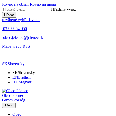
Rovno na obsah
Rovno na menu
Hľadaný výraz
Hľadať
rozšírené vyhľadávanie
037 77 64 950
obec.jelenec@jelenec.sk
Mapa webu
RSS
SK
Slovensky
SK
Slovensky
EN
English
HU
Magyar
Obec
Jelenec
Gímes
község
Menu
Obec