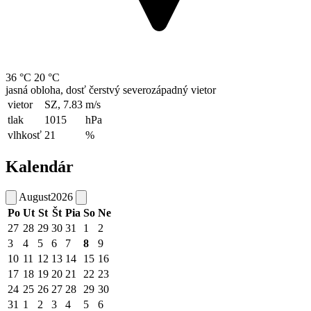
36 °C
20 °C
jasná obloha, dosť čerstvý severozápadný vietor
vietor
SZ, 7.83
m/s
tlak
1015
hPa
vlhkosť
21
%
Kalendár
August
2026
Po
Ut
St
Št
Pia
So
Ne
27
28
29
30
31
1
2
3
4
5
6
7
8
9
10
11
12
13
14
15
16
17
18
19
20
21
22
23
24
25
26
27
28
29
30
31
1
2
3
4
5
6