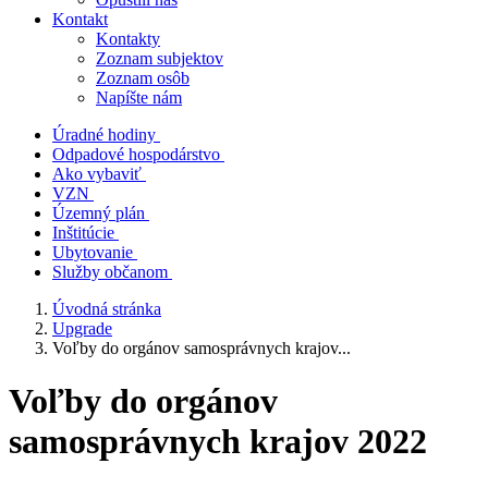
Kontakt
Kontakty
Zoznam subjektov
Zoznam osôb
Napíšte nám
Úradné hodiny
Odpadové hospodárstvo
Ako vybaviť
VZN
Územný plán
Inštitúcie
Ubytovanie
Služby občanom
Úvodná stránka
Upgrade
Voľby do orgánov samosprávnych krajov...
Voľby do orgánov
samosprávnych krajov 2022