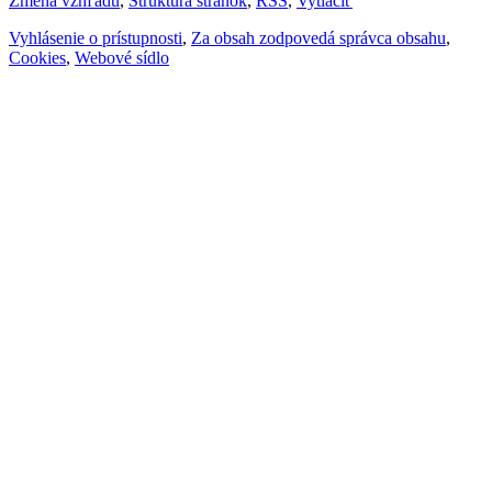
Zmena vzhľadu
,
Štruktúra stránok
,
RSS
,
Vytlačiť
Vyhlásenie o prístupnosti
,
Za obsah zodpovedá správca obsahu
,
Cookies
,
Webové sídlo