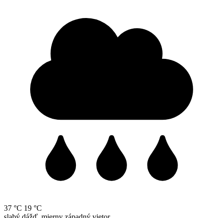
37 °C
19 °C
slabý dážď, mierny západný vietor