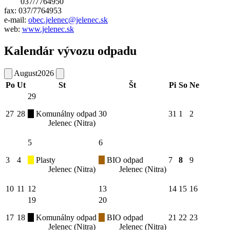
037/7764950
fax: 037/7764953
e-mail:
obec.jelenec@jelenec.sk
web:
www.jelenec.sk
Kalendár vývozu odpadu
August
2026
Po
Ut
St
Št
Pi
So
Ne
29
27
28
Komunálny odpad
30
31
1
2
Jelenec (Nitra)
5
6
3
4
Plasty
BIO odpad
7
8
9
Jelenec (Nitra)
Jelenec (Nitra)
10
11
12
13
14
15
16
19
20
17
18
Komunálny odpad
BIO odpad
21
22
23
Jelenec (Nitra)
Jelenec (Nitra)