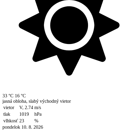
33 °C
16 °C
jasná obloha, slabý východný vietor
vietor
V, 2.74
m/s
tlak
1019
hPa
vlhkosť
23
%
pondelok 10. 8. 2026