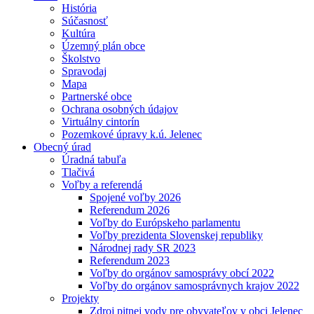
História
Súčasnosť
Kultúra
Územný plán obce
Školstvo
Spravodaj
Mapa
Partnerské obce
Ochrana osobných údajov
Virtuálny cintorín
Pozemkové úpravy k.ú. Jelenec
Obecný úrad
Úradná tabuľa
Tlačivá
Voľby a referendá
Spojené voľby 2026
Referendum 2026
Voľby do Európskeho parlamentu
Voľby prezidenta Slovenskej republiky
Národnej rady SR 2023
Referendum 2023
Voľby do orgánov samosprávy obcí 2022
Voľby do orgánov samosprávnych krajov 2022
Projekty
Zdroj pitnej vody pre obyvateľov v obci Jelenec