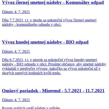
Vývoz čiernej smetnej nádoby - Komunálny odpad
Dátum:
4. 7. 2021
Dňa 7.7.2021, t.j. v stredu sa uskutoční vývoz čiernej smetnej
nádoby - komunálneho odpadu v obci.
Vývoz hnedej smetnej nádoby - BIO odpad
Dátum:
4. 7. 2021
Dňa 6.7.2021, t.j. v utorok sa uskutoční vývoz hnedej smetnej
nádoby - BIO odpadu v obci. Prosíme občanov, aby smetné nádoby
vykladali v predvečer vývozu, nakoľko sa vývoz uskutoční už v
skorých ranných hodinách kvôli teplu.
Omšový poriadok - Miserend - 5.7.2021 - 11.7.2021
Dátum:
4. 7. 2021
Rozpis svätých omší nájdete v prílohe.