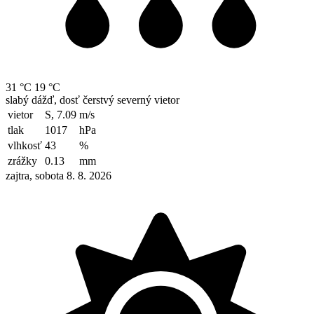
31 °C
19 °C
slabý dážď, dosť čerstvý severný vietor
vietor
S, 7.09
m/s
tlak
1017
hPa
vlhkosť
43
%
zrážky
0.13
mm
zajtra, sobota 8. 8. 2026