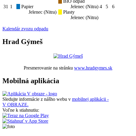
BIO odpad
31
1
Papier
Jelenec (Nitra)
4
5
6
Jelenec (Nitra)
Plasty
Jelenec (Nitra)
Kalendár zvozu odpadu
Hrad Gýmeš
Presmerovanie na stránku
www.hradgymes.sk
Mobilná aplikácia
Sledujte informácie z nášho webu v
mobilnej aplikácii -
V OBRAZE.
Voľne k stiahnutiu: