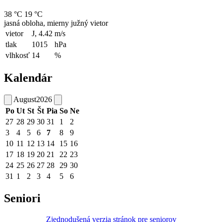
38 °C
19 °C
jasná obloha, mierny južný vietor
vietor
J, 4.42
m/s
tlak
1015
hPa
vlhkosť
14
%
Kalendár
August
2026
Po
Ut
St
Št
Pia
So
Ne
27
28
29
30
31
1
2
3
4
5
6
7
8
9
10
11
12
13
14
15
16
17
18
19
20
21
22
23
24
25
26
27
28
29
30
31
1
2
3
4
5
6
Seniori
Zjednodušená verzia stránok pre seniorov