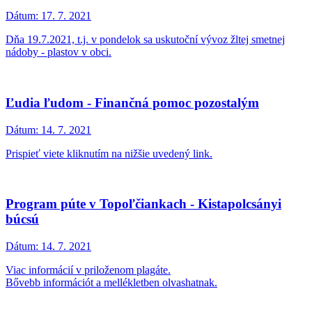
Dátum:
17. 7. 2021
Dňa 19.7.2021, t.j. v pondelok sa uskutoční vývoz žltej smetnej
nádoby - plastov v obci.
Ľudia ľudom - Finančná pomoc pozostalým
Dátum:
14. 7. 2021
Prispieť viete kliknutím na nižšie uvedený link.
Program púte v Topoľčiankach - Kistapolcsányi
búcsú
Dátum:
14. 7. 2021
Viac informácií v priloženom plagáte.
Bővebb információt a mellékletben olvashatnak.