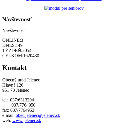
Návštevnosť
Návštevnosť:
ONLINE:
3
DNES:
149
TÝŽDEŇ:
2054
CELKOM:
1620430
Kontakt
Obecný úrad Jelenec
Hlavná 126,
951 73 Jelenec
tel: 037/6313204
037/7764950
fax: 037/7764953
e-mail:
obec.jelenec@jelenec.sk
web:
www.jelenec.sk