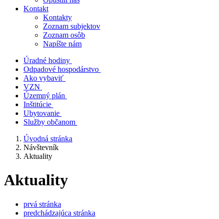
Kontakt
Kontakty
Zoznam subjektov
Zoznam osôb
Napíšte nám
Úradné hodiny
Odpadové hospodárstvo
Ako vybaviť
VZN
Územný plán
Inštitúcie
Ubytovanie
Služby občanom
Úvodná stránka
Návštevník
Aktuality
Aktuality
prvá stránka
predchádzajúca stránka