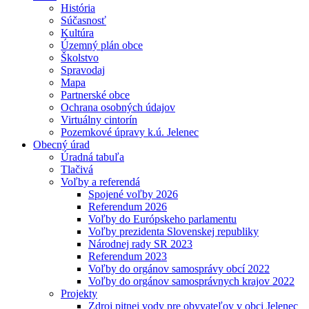
História
Súčasnosť
Kultúra
Územný plán obce
Školstvo
Spravodaj
Mapa
Partnerské obce
Ochrana osobných údajov
Virtuálny cintorín
Pozemkové úpravy k.ú. Jelenec
Obecný úrad
Úradná tabuľa
Tlačivá
Voľby a referendá
Spojené voľby 2026
Referendum 2026
Voľby do Európskeho parlamentu
Voľby prezidenta Slovenskej republiky
Národnej rady SR 2023
Referendum 2023
Voľby do orgánov samosprávy obcí 2022
Voľby do orgánov samosprávnych krajov 2022
Projekty
Zdroj pitnej vody pre obyvateľov v obci Jelenec