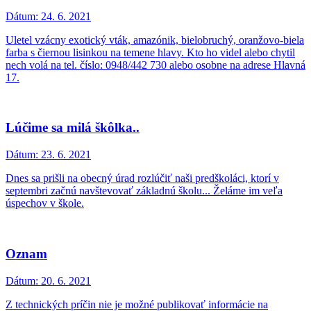
Dátum:
24. 6. 2021
Uletel vzácny exotický vták, amazónik, bielobruchý, oranžovo-biela
farba s čiernou lisinkou na temene hlavy. Kto ho videl alebo chytil
nech volá na tel. číslo: 0948/442 730 alebo osobne na adrese Hlavná
17.
Lúčime sa milá škôlka..
Dátum:
23. 6. 2021
Dnes sa prišli na obecný úrad rozlúčiť naši predškoláci, ktorí v
septembri začnú navštevovať základnú školu... Želáme im veľa
úspechov v škole.
Oznam
Dátum:
20. 6. 2021
Z technických príčin nie je možné publikovať informácie na