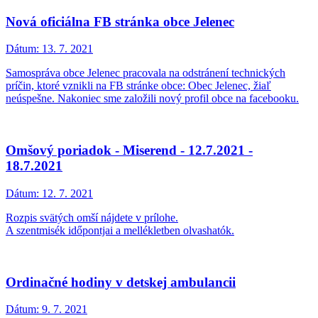
Nová oficiálna FB stránka obce Jelenec
Dátum:
13. 7. 2021
Samospráva obce Jelenec pracovala na odstránení technických
príčin, ktoré vznikli na FB stránke obce: Obec Jelenec, žiaľ
neúspešne. Nakoniec sme založili nový profil obce na facebooku.
Omšový poriadok - Miserend - 12.7.2021 -
18.7.2021
Dátum:
12. 7. 2021
Rozpis svätých omší nájdete v prílohe.
A szentmisék időpontjai a mellékletben olvashatók.
Ordinačné hodiny v detskej ambulancii
Dátum:
9. 7. 2021