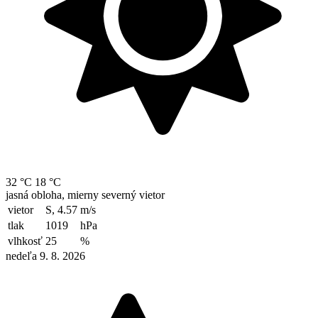
32 °C
18 °C
jasná obloha, mierny severný vietor
vietor
S, 4.57
m/s
tlak
1019
hPa
vlhkosť
25
%
nedeľa 9. 8. 2026