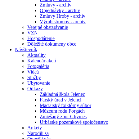
Zmluvy - archiv
Objednávky - archiv
Zmluvy Hroby - archiv
Výrub stromov - archiv
Verejné obstarávanie
VZN
Hospodárenie
Dôležité dokumeny obce
Návštevník
Aktuality
Kalendár akcií
Fotogaléria
Videá
Služby
Ubytovanie
Odkazy
Základná škola Jelenec
Farský úrad v Jelenci
Maďarský folklórny súbor
Múzeum rodu Forgách
Zmiešaný zbor Ghymes
Urbárske pozemkové spoločenstvo
Ankety
Narodili sa
Opustili nás