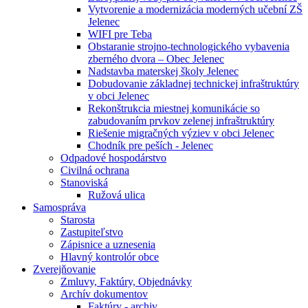
Vytvorenie a modernizácia moderných učební ZŠ
Jelenec
WIFI pre Teba
Obstaranie strojno-technologického vybavenia
zberného dvora – Obec Jelenec
Nadstavba materskej školy Jelenec
Dobudovanie základnej technickej infraštruktúry
v obci Jelenec
Rekonštrukcia miestnej komunikácie so
zabudovaním prvkov zelenej infraštruktúry
Riešenie migračných výziev v obci Jelenec
Chodník pre peších - Jelenec
Odpadové hospodárstvo
Civilná ochrana
Stanoviská
Ružová ulica
Samospráva
Starosta
Zastupiteľstvo
Zápisnice a uznesenia
Hlavný kontrolór obce
Zverejňovanie
Zmluvy, Faktúry, Objednávky
Archív dokumentov
Faktúry - archiv