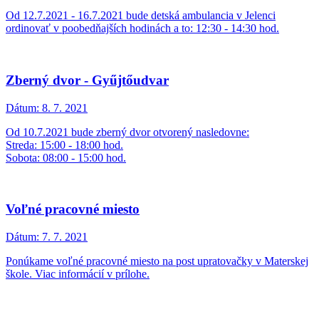
Od 12.7.2021 - 16.7.2021 bude detská ambulancia v Jelenci
ordinovať v poobedňajších hodinách a to: 12:30 - 14:30 hod.
Zberný dvor - Gyűjtőudvar
Dátum:
8. 7. 2021
Od 10.7.2021 bude zberný dvor otvorený nasledovne:
Streda: 15:00 - 18:00 hod.
Sobota: 08:00 - 15:00 hod.
Voľné pracovné miesto
Dátum:
7. 7. 2021
Ponúkame voľné pracovné miesto na post upratovačky v Materskej
škole. Viac informácií v prílohe.