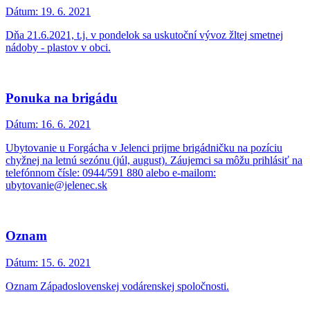
Dátum:
19. 6. 2021
Dňa 21.6.2021, t.j. v pondelok sa uskutoční vývoz žltej smetnej
nádoby - plastov v obci.
Ponuka na brigádu
Dátum:
16. 6. 2021
Ubytovanie u Forgácha v Jelenci prijme brigádničku na pozíciu
chyžnej na letnú sezónu (júl, august). Záujemci sa môžu prihlásiť na
telefónnom čísle: 0944/591 880 alebo e-mailom:
ubytovanie@jelenec.sk
Oznam
Dátum:
15. 6. 2021
Oznam Západoslovenskej vodárenskej spoločnosti.