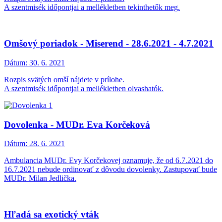
A szentmisék időpontjai a mellékletben tekinthetők meg.
Omšový poriadok - Miserend - 28.6.2021 - 4.7.2021
Dátum:
30. 6. 2021
Rozpis svätých omší nájdete v prílohe.
A szentmisék időpontjai a mellékletben olvashatók.
Dovolenka - MUDr. Eva Korčeková
Dátum:
28. 6. 2021
Ambulancia MUDr. Evy Korčekovej oznamuje, že od 6.7.2021 do
16.7.2021 nebude ordinovať z dôvodu dovolenky. Zastupovať bude
MUDr. Milan Jedlička.
Hľadá sa exotický vták