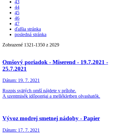
43
44
45
46
47
ďalšia stránka
posledná stránka
Zobrazené
1321
-
1350
z 2029
Omšový poriadok - Miserend - 19.7.2021 -
25.7.2021
Dátum:
19. 7. 2021
Rozpis svätých omší nájdete v prílohe.
A szentmisék időpontjai a mellékletben olvashatók.
Vývoz modrej smetnej nádoby - Papier
Dátum:
17. 7. 2021