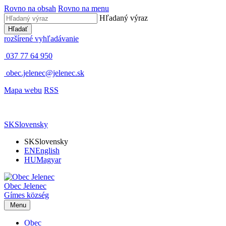
Rovno na obsah
Rovno na menu
Hľadaný výraz
Hľadať
rozšírené vyhľadávanie
037 77 64 950
obec.jelenec@jelenec.sk
Mapa webu
RSS
SK
Slovensky
SK
Slovensky
EN
English
HU
Magyar
Obec
Jelenec
Gímes
község
Menu
Obec