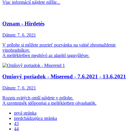
Viac informácií nájdete nižšie...
Oznam - Hirdetés
Dátum:
7. 6. 2021
V prílohe si môžete pozrieť pozvánku na valné zhromaždenie
vinohradníkov.
A mellékletben meghívó az alapító taggyűlésre.
Omšový poriadok - Miserend - 7.6.2021 - 13.6.2021
Dátum:
7. 6. 2021
Rozpis svätých omší nájdete v prílohe.
A szentmisék időpontjai a mellékletben olvashatók.
prvá stránka
predchádzajúca stránka
43
44