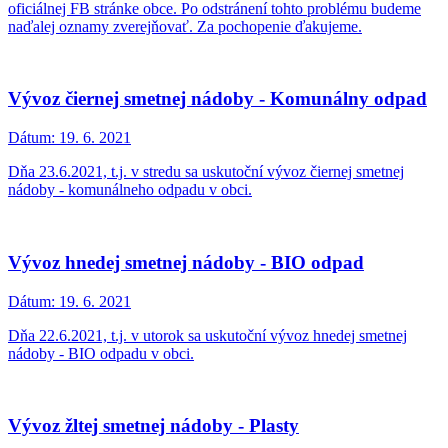
oficiálnej FB stránke obce. Po odstránení tohto problému budeme
naďalej oznamy zverejňovať. Za pochopenie ďakujeme.
Vývoz čiernej smetnej nádoby - Komunálny odpad
Dátum:
19. 6. 2021
Dňa 23.6.2021, t.j. v stredu sa uskutoční vývoz čiernej smetnej
nádoby - komunálneho odpadu v obci.
Vývoz hnedej smetnej nádoby - BIO odpad
Dátum:
19. 6. 2021
Dňa 22.6.2021, t.j. v utorok sa uskutoční vývoz hnedej smetnej
nádoby - BIO odpadu v obci.
Vývoz žltej smetnej nádoby - Plasty