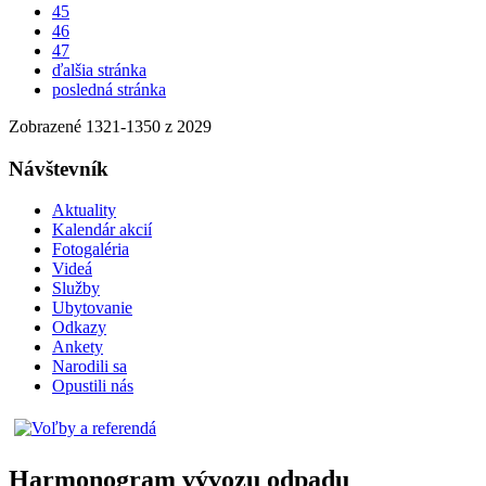
45
46
47
ďalšia stránka
posledná stránka
Zobrazené
1321
-
1350
z 2029
Návštevník
Aktuality
Kalendár akcií
Fotogaléria
Videá
Služby
Ubytovanie
Odkazy
Ankety
Narodili sa
Opustili nás
Harmonogram vývozu odpadu