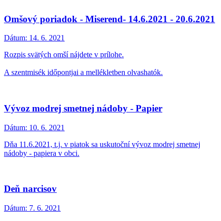
Omšový poriadok - Miserend- 14.6.2021 - 20.6.2021
Dátum:
14. 6. 2021
Rozpis svätých omší nájdete v prílohe.
A szentmisék időpontjai a mellékletben olvashatók.
Vývoz modrej smetnej nádoby - Papier
Dátum:
10. 6. 2021
Dňa 11.6.2021, t.j. v piatok sa uskutoční vývoz modrej smetnej
nádoby - papiera v obci.
Deň narcisov
Dátum:
7. 6. 2021