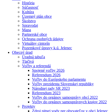
História
Súčasnosť
Kultúra
Územný plán obce
Školstvo
Spravodaj
Mapa
Partnerské obce
Ochrana osobných údajov
Virtuálny cintorín
Pozemkové úpravy k.ú. Jelenec
Obecný úrad
Úradná tabuľa
Tlačivá
Voľby a referendá
Spojené voľby 2026
Referendum 2026
Voľby do Európskeho parlamentu
Voľby prezidenta Slovenskej republiky
Národnej rady SR 2023
Referendum 2023
Voľby do orgánov samosprávy obcí 2022
Voľby do orgánov samosprávnych krajov 2022
Projekty
Zdroj pitnej vody pre obyvateľov v obci Jelenec