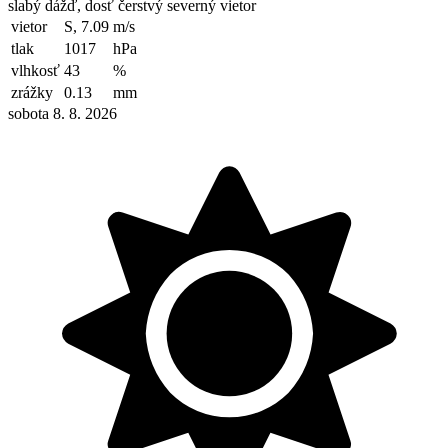
slabý dážď, dosť čerstvý severný vietor
vietor
S, 7.09
m/s
tlak
1017
hPa
vlhkosť
43
%
zrážky
0.13
mm
sobota 8. 8. 2026