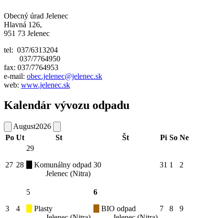
Obecný úrad Jelenec
Hlavná 126,
951 73 Jelenec
tel: 037/6313204
037/7764950
fax: 037/7764953
e-mail:
obec.jelenec@jelenec.sk
web:
www.jelenec.sk
Kalendár vývozu odpadu
August
2026
Po
Ut
St
Št
Pi
So
Ne
29
27
28
Komunálny odpad
30
31
1
2
Jelenec (Nitra)
5
6
3
4
Plasty
BIO odpad
7
8
9
Jelenec (Nitra)
Jelenec (Nitra)