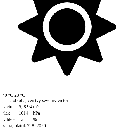
40 °C
23 °C
jasná obloha, čerstvý severný vietor
vietor
S, 8.94
m/s
tlak
1014
hPa
vlhkosť
12
%
zajtra, piatok 7. 8. 2026