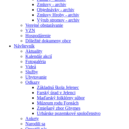
Zmluvy - archiv
Objednávky - archiv
Zmluvy Hroby - archiv
Výrub stromov - archiv
Verejné obstarávanie
VZN
Hospodárenie
Dôležité dokumeny obce
Návštevník
Aktuality
Kalendár akcií
Fotogaléria
Videá
Služby
Ubytovanie
Odkazy
Základná škola Jelenec
Farský úrad v Jelenci
Maďarský folklórny súbor
Múzeum rodu Forgách
Zmiešaný zbor Ghymes
Urbárske pozemkové spoločenstvo
Ankety
Narodili sa
Opustili nás