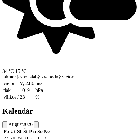
34 °C
15 °C
takmer jasno, slabý východný vietor
vietor
V, 2.86
m/s
tlak
1019
hPa
vlhkosť
23
%
Kalendár
August
2026
Po
Ut
St
Št
Pia
So
Ne
27
28
29
30
31
1
2