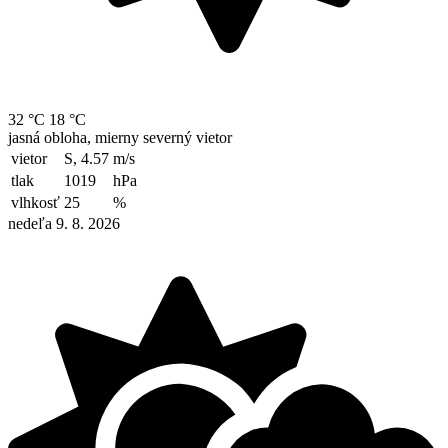
32 °C
18 °C
jasná obloha, mierny severný vietor
vietor
S, 4.57
m/s
tlak
1019
hPa
vlhkosť
25
%
nedeľa 9. 8. 2026