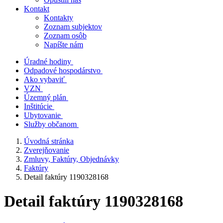
Kontakt
Kontakty
Zoznam subjektov
Zoznam osôb
Napíšte nám
Úradné hodiny
Odpadové hospodárstvo
Ako vybaviť
VZN
Územný plán
Inštitúcie
Ubytovanie
Služby občanom
Úvodná stránka
Zverejňovanie
Zmluvy, Faktúry, Objednávky
Faktúry
Detail faktúry 1190328168
Detail faktúry 1190328168