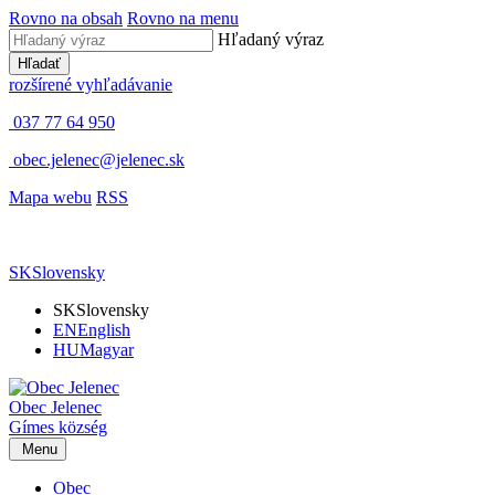
Rovno na obsah
Rovno na menu
Hľadaný výraz
Hľadať
rozšírené vyhľadávanie
037 77 64 950
obec.jelenec@jelenec.sk
Mapa webu
RSS
SK
Slovensky
SK
Slovensky
EN
English
HU
Magyar
Obec
Jelenec
Gímes
község
Menu
Obec