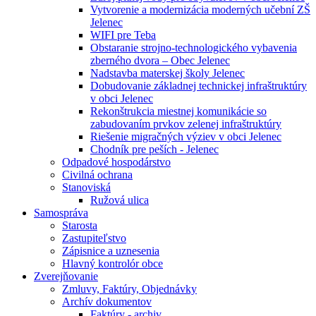
Vytvorenie a modernizácia moderných učební ZŠ
Jelenec
WIFI pre Teba
Obstaranie strojno-technologického vybavenia
zberného dvora – Obec Jelenec
Nadstavba materskej školy Jelenec
Dobudovanie základnej technickej infraštruktúry
v obci Jelenec
Rekonštrukcia miestnej komunikácie so
zabudovaním prvkov zelenej infraštruktúry
Riešenie migračných výziev v obci Jelenec
Chodník pre peších - Jelenec
Odpadové hospodárstvo
Civilná ochrana
Stanoviská
Ružová ulica
Samospráva
Starosta
Zastupiteľstvo
Zápisnice a uznesenia
Hlavný kontrolór obce
Zverejňovanie
Zmluvy, Faktúry, Objednávky
Archív dokumentov
Faktúry - archiv