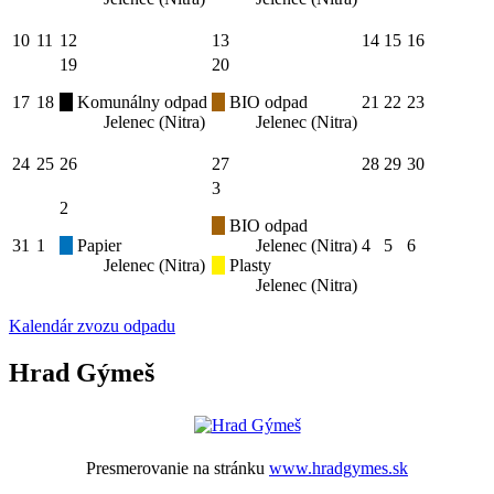
10
11
12
13
14
15
16
19
20
17
18
Komunálny odpad
BIO odpad
21
22
23
Jelenec (Nitra)
Jelenec (Nitra)
24
25
26
27
28
29
30
3
2
BIO odpad
31
1
Papier
Jelenec (Nitra)
4
5
6
Jelenec (Nitra)
Plasty
Jelenec (Nitra)
Kalendár zvozu odpadu
Hrad Gýmeš
Presmerovanie na stránku
www.hradgymes.sk