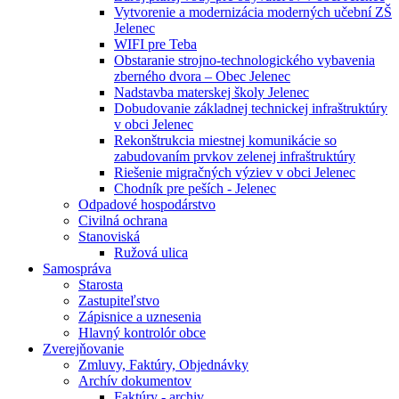
Vytvorenie a modernizácia moderných učební ZŠ
Jelenec
WIFI pre Teba
Obstaranie strojno-technologického vybavenia
zberného dvora – Obec Jelenec
Nadstavba materskej školy Jelenec
Dobudovanie základnej technickej infraštruktúry
v obci Jelenec
Rekonštrukcia miestnej komunikácie so
zabudovaním prvkov zelenej infraštruktúry
Riešenie migračných výziev v obci Jelenec
Chodník pre peších - Jelenec
Odpadové hospodárstvo
Civilná ochrana
Stanoviská
Ružová ulica
Samospráva
Starosta
Zastupiteľstvo
Zápisnice a uznesenia
Hlavný kontrolór obce
Zverejňovanie
Zmluvy, Faktúry, Objednávky
Archív dokumentov
Faktúry - archiv