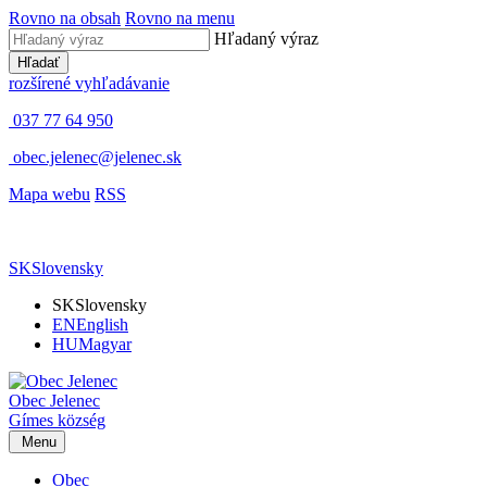
Rovno na obsah
Rovno na menu
Hľadaný výraz
Hľadať
rozšírené vyhľadávanie
037 77 64 950
obec.jelenec@jelenec.sk
Mapa webu
RSS
SK
Slovensky
SK
Slovensky
EN
English
HU
Magyar
Obec
Jelenec
Gímes
község
Menu
Obec