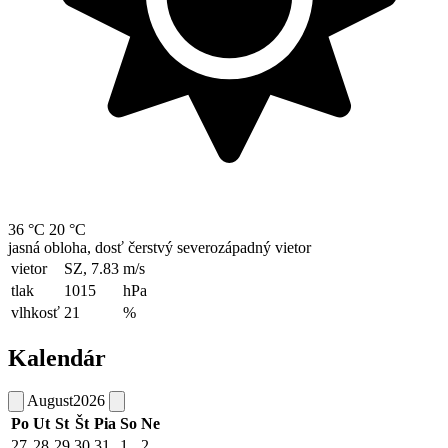
36 °C
20 °C
jasná obloha, dosť čerstvý severozápadný vietor
vietor
SZ, 7.83
m/s
tlak
1015
hPa
vlhkosť
21
%
Kalendár
August
2026
Po
Ut
St
Št
Pia
So
Ne
27
28
29
30
31
1
2