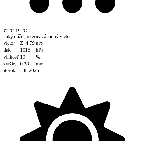
37 °C
19 °C
slabý dážď, mierny západný vietor
vietor
Z, 4.79
m/s
tlak
1015
hPa
vlhkosť
19
%
zrážky
0.28
mm
utorok 11. 8. 2026