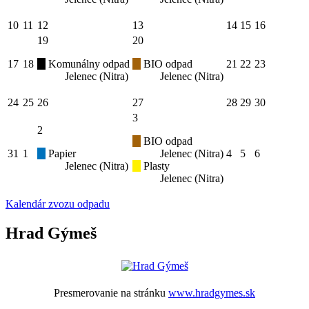
10
11
12
13
14
15
16
19
20
17
18
Komunálny odpad
BIO odpad
21
22
23
Jelenec (Nitra)
Jelenec (Nitra)
24
25
26
27
28
29
30
3
2
BIO odpad
31
1
Papier
Jelenec (Nitra)
4
5
6
Jelenec (Nitra)
Plasty
Jelenec (Nitra)
Kalendár zvozu odpadu
Hrad Gýmeš
Presmerovanie na stránku
www.hradgymes.sk