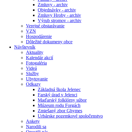
Zmluvy - archiv
Objednávky - archiv
Zmluvy Hroby - archiv
Výrub stromov - archiv
Verejné obstarávanie
VZN
Hospodárenie
Dôležité dokumeny obce
Návštevník
Aktuality
Kalendár akcií
Fotogaléria
Videá
Služby
Ubytovanie
Odkazy
Základná škola Jelenec
Farský úrad v Jelenci
Maďarský folklórny súbor
Múzeum rodu Forgách
Zmiešaný zbor Ghymes
Urbárske pozemkové spoločenstvo
Ankety
Narodili sa
Opustili nás