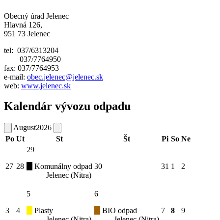
Obecný úrad Jelenec
Hlavná 126,
951 73 Jelenec
tel: 037/6313204
037/7764950
fax: 037/7764953
e-mail:
obec.jelenec@jelenec.sk
web:
www.jelenec.sk
Kalendár vývozu odpadu
August
2026
Po
Ut
St
Št
Pi
So
Ne
29
27
28
Komunálny odpad
30
31
1
2
Jelenec (Nitra)
5
6
3
4
Plasty
BIO odpad
7
8
9
Jelenec (Nitra)
Jelenec (Nitra)