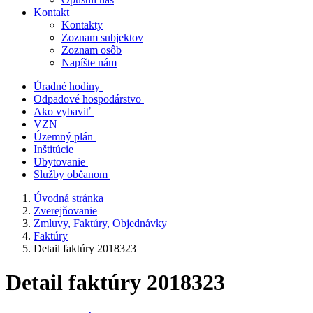
Kontakt
Kontakty
Zoznam subjektov
Zoznam osôb
Napíšte nám
Úradné hodiny
Odpadové hospodárstvo
Ako vybaviť
VZN
Územný plán
Inštitúcie
Ubytovanie
Služby občanom
Úvodná stránka
Zverejňovanie
Zmluvy, Faktúry, Objednávky
Faktúry
Detail faktúry 2018323
Detail faktúry 2018323