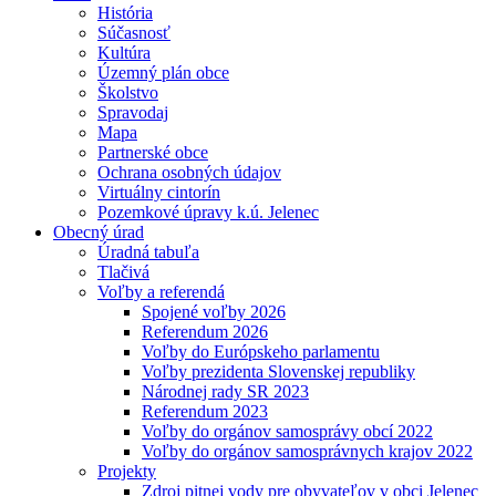
História
Súčasnosť
Kultúra
Územný plán obce
Školstvo
Spravodaj
Mapa
Partnerské obce
Ochrana osobných údajov
Virtuálny cintorín
Pozemkové úpravy k.ú. Jelenec
Obecný úrad
Úradná tabuľa
Tlačivá
Voľby a referendá
Spojené voľby 2026
Referendum 2026
Voľby do Európskeho parlamentu
Voľby prezidenta Slovenskej republiky
Národnej rady SR 2023
Referendum 2023
Voľby do orgánov samosprávy obcí 2022
Voľby do orgánov samosprávnych krajov 2022
Projekty
Zdroj pitnej vody pre obyvateľov v obci Jelenec