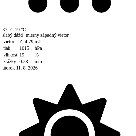
37 °C
19 °C
slabý dážď, mierny západný vietor
vietor
Z, 4.79
m/s
tlak
1015
hPa
vlhkosť
19
%
zrážky
0.28
mm
utorok 11. 8. 2026