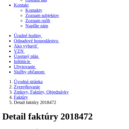
Kontakt
Kontakty
Zoznam subjektov
Zoznam osôb
Napíšte nám
Úradné hodiny
Odpadové hospodárstvo
Ako vybaviť
VZN
Územný plán
Inštitúcie
Ubytovanie
Služby občanom
Úvodná stránka
Zverejňovanie
Zmluvy, Faktúry, Objednávky
Faktúry
Detail faktúry 2018472
Detail faktúry 2018472