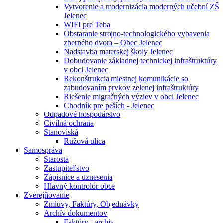
Vytvorenie a modernizácia moderných učební ZŠ
Jelenec
WIFI pre Teba
Obstaranie strojno-technologického vybavenia
zberného dvora – Obec Jelenec
Nadstavba materskej školy Jelenec
Dobudovanie základnej technickej infraštruktúry
v obci Jelenec
Rekonštrukcia miestnej komunikácie so
zabudovaním prvkov zelenej infraštruktúry
Riešenie migračných výziev v obci Jelenec
Chodník pre peších - Jelenec
Odpadové hospodárstvo
Civilná ochrana
Stanoviská
Ružová ulica
Samospráva
Starosta
Zastupiteľstvo
Zápisnice a uznesenia
Hlavný kontrolór obce
Zverejňovanie
Zmluvy, Faktúry, Objednávky
Archív dokumentov
Faktúry - archiv