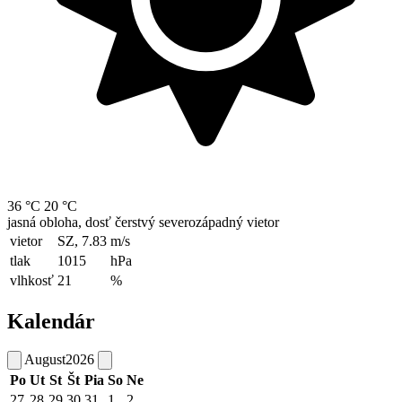
36 °C
20 °C
jasná obloha, dosť čerstvý severozápadný vietor
vietor
SZ, 7.83
m/s
tlak
1015
hPa
vlhkosť
21
%
Kalendár
August
2026
Po
Ut
St
Št
Pia
So
Ne
27
28
29
30
31
1
2