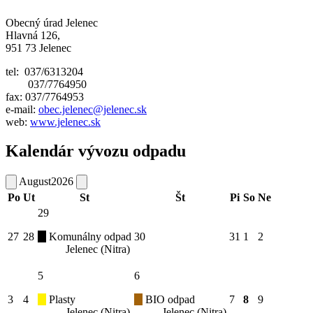
Obecný úrad Jelenec
Hlavná 126,
951 73 Jelenec
tel: 037/6313204
037/7764950
fax: 037/7764953
e-mail:
obec.jelenec@jelenec.sk
web:
www.jelenec.sk
Kalendár vývozu odpadu
August
2026
Po
Ut
St
Št
Pi
So
Ne
29
27
28
Komunálny odpad
30
31
1
2
Jelenec (Nitra)
5
6
3
4
Plasty
BIO odpad
7
8
9
Jelenec (Nitra)
Jelenec (Nitra)