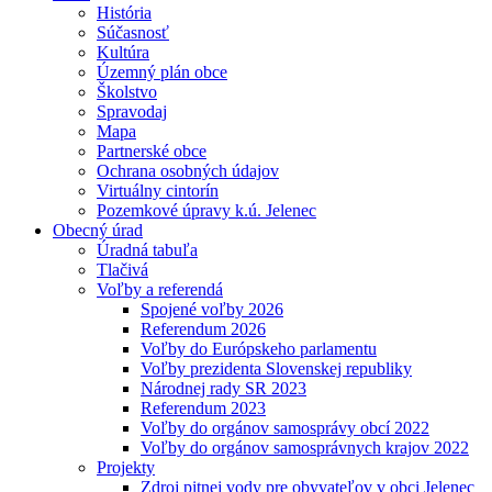
História
Súčasnosť
Kultúra
Územný plán obce
Školstvo
Spravodaj
Mapa
Partnerské obce
Ochrana osobných údajov
Virtuálny cintorín
Pozemkové úpravy k.ú. Jelenec
Obecný úrad
Úradná tabuľa
Tlačivá
Voľby a referendá
Spojené voľby 2026
Referendum 2026
Voľby do Európskeho parlamentu
Voľby prezidenta Slovenskej republiky
Národnej rady SR 2023
Referendum 2023
Voľby do orgánov samosprávy obcí 2022
Voľby do orgánov samosprávnych krajov 2022
Projekty
Zdroj pitnej vody pre obyvateľov v obci Jelenec