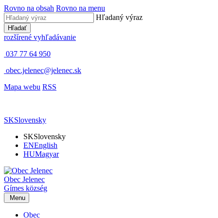
Rovno na obsah
Rovno na menu
Hľadaný výraz
Hľadať
rozšírené vyhľadávanie
037 77 64 950
obec.jelenec@jelenec.sk
Mapa webu
RSS
SK
Slovensky
SK
Slovensky
EN
English
HU
Magyar
Obec
Jelenec
Gímes
község
Menu
Obec