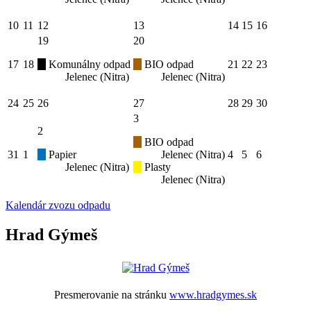
10
11
12
13
14
15
16
19
20
17
18
Komunálny odpad
BIO odpad
21
22
23
Jelenec (Nitra)
Jelenec (Nitra)
24
25
26
27
28
29
30
3
2
BIO odpad
31
1
Papier
Jelenec (Nitra)
4
5
6
Jelenec (Nitra)
Plasty
Jelenec (Nitra)
Kalendár zvozu odpadu
Hrad Gýmeš
Presmerovanie na stránku
www.hradgymes.sk