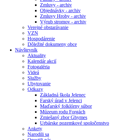
Zmluvy - archiv
Objednávky - archiv
Zmluvy Hroby - archiv
Výrub stromov - archiv
Verejné obstarávanie
VZN
Hospodárenie
Dôležité dokumeny obce
Návštevník
Aktuality
Kalendár akcií
Fotogaléria
Videá
Služby
Ubytovanie
Odkazy
Základná škola Jelenec
Farský úrad v Jelenci
Maďarský folklórny súbor
Múzeum rodu Forgách
Zmiešaný zbor Ghymes
Urbárske pozemkové spoločenstvo
Ankety
Narodili sa
Opustili nás