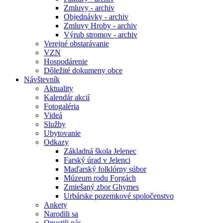
Zmluvy - archiv
Objednávky - archiv
Zmluvy Hroby - archiv
Výrub stromov - archiv
Verejné obstarávanie
VZN
Hospodárenie
Dôležité dokumeny obce
Návštevník
Aktuality
Kalendár akcií
Fotogaléria
Videá
Služby
Ubytovanie
Odkazy
Základná škola Jelenec
Farský úrad v Jelenci
Maďarský folklórny súbor
Múzeum rodu Forgách
Zmiešaný zbor Ghymes
Urbárske pozemkové spoločenstvo
Ankety
Narodili sa
Opustili nás