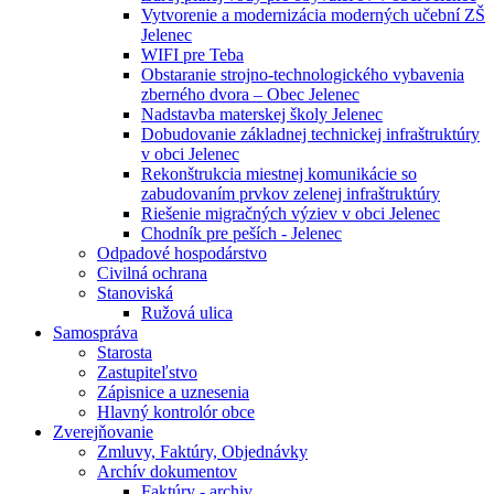
Vytvorenie a modernizácia moderných učební ZŠ
Jelenec
WIFI pre Teba
Obstaranie strojno-technologického vybavenia
zberného dvora – Obec Jelenec
Nadstavba materskej školy Jelenec
Dobudovanie základnej technickej infraštruktúry
v obci Jelenec
Rekonštrukcia miestnej komunikácie so
zabudovaním prvkov zelenej infraštruktúry
Riešenie migračných výziev v obci Jelenec
Chodník pre peších - Jelenec
Odpadové hospodárstvo
Civilná ochrana
Stanoviská
Ružová ulica
Samospráva
Starosta
Zastupiteľstvo
Zápisnice a uznesenia
Hlavný kontrolór obce
Zverejňovanie
Zmluvy, Faktúry, Objednávky
Archív dokumentov
Faktúry - archiv