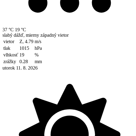
37 °C
19 °C
slabý dážď, mierny západný vietor
vietor
Z, 4.79
m/s
tlak
1015
hPa
vlhkosť
19
%
zrážky
0.28
mm
utorok 11. 8. 2026