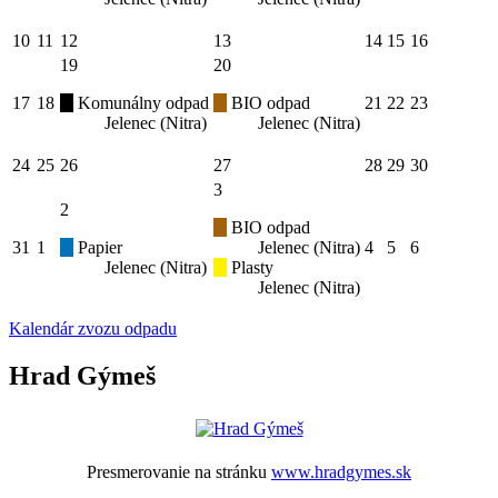
10
11
12
13
14
15
16
19
20
17
18
Komunálny odpad
BIO odpad
21
22
23
Jelenec (Nitra)
Jelenec (Nitra)
24
25
26
27
28
29
30
3
2
BIO odpad
31
1
Papier
Jelenec (Nitra)
4
5
6
Jelenec (Nitra)
Plasty
Jelenec (Nitra)
Kalendár zvozu odpadu
Hrad Gýmeš
Presmerovanie na stránku
www.hradgymes.sk