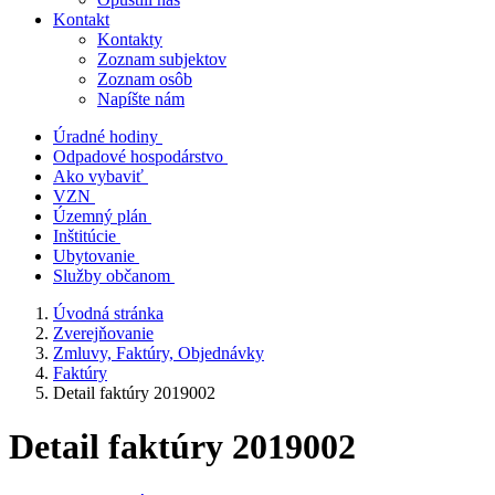
Kontakt
Kontakty
Zoznam subjektov
Zoznam osôb
Napíšte nám
Úradné hodiny
Odpadové hospodárstvo
Ako vybaviť
VZN
Územný plán
Inštitúcie
Ubytovanie
Služby občanom
Úvodná stránka
Zverejňovanie
Zmluvy, Faktúry, Objednávky
Faktúry
Detail faktúry 2019002
Detail faktúry 2019002