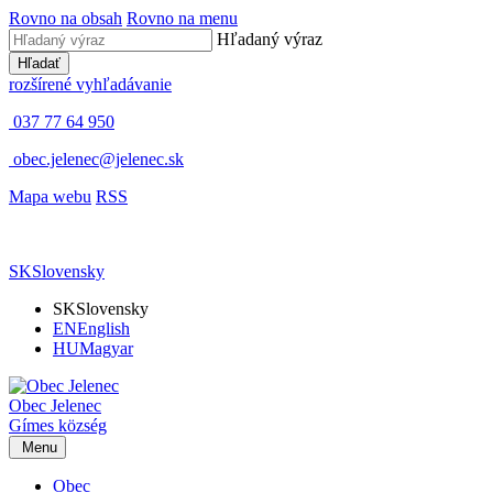
Rovno na obsah
Rovno na menu
Hľadaný výraz
Hľadať
rozšírené vyhľadávanie
037 77 64 950
obec.jelenec@jelenec.sk
Mapa webu
RSS
SK
Slovensky
SK
Slovensky
EN
English
HU
Magyar
Obec
Jelenec
Gímes
község
Menu
Obec