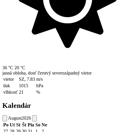
36 °C
20 °C
jasná obloha, dosť čerstvý severozápadný vietor
vietor
SZ, 7.83
m/s
tlak
1015
hPa
vlhkosť
21
%
Kalendár
August
2026
Po
Ut
St
Št
Pia
So
Ne
27
28
29
30
31
1
2