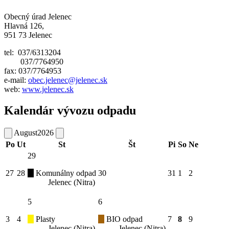
Obecný úrad Jelenec
Hlavná 126,
951 73 Jelenec
tel: 037/6313204
037/7764950
fax: 037/7764953
e-mail:
obec.jelenec@jelenec.sk
web:
www.jelenec.sk
Kalendár vývozu odpadu
August
2026
Po
Ut
St
Št
Pi
So
Ne
29
27
28
Komunálny odpad
30
31
1
2
Jelenec (Nitra)
5
6
3
4
Plasty
BIO odpad
7
8
9
Jelenec (Nitra)
Jelenec (Nitra)