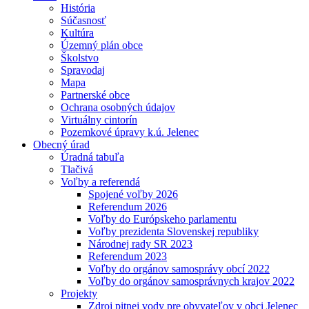
História
Súčasnosť
Kultúra
Územný plán obce
Školstvo
Spravodaj
Mapa
Partnerské obce
Ochrana osobných údajov
Virtuálny cintorín
Pozemkové úpravy k.ú. Jelenec
Obecný úrad
Úradná tabuľa
Tlačivá
Voľby a referendá
Spojené voľby 2026
Referendum 2026
Voľby do Európskeho parlamentu
Voľby prezidenta Slovenskej republiky
Národnej rady SR 2023
Referendum 2023
Voľby do orgánov samosprávy obcí 2022
Voľby do orgánov samosprávnych krajov 2022
Projekty
Zdroj pitnej vody pre obyvateľov v obci Jelenec