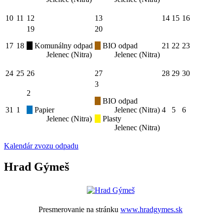
10
11
12
13
14
15
16
19
20
17
18
Komunálny odpad
BIO odpad
21
22
23
Jelenec (Nitra)
Jelenec (Nitra)
24
25
26
27
28
29
30
3
2
BIO odpad
31
1
Papier
Jelenec (Nitra)
4
5
6
Jelenec (Nitra)
Plasty
Jelenec (Nitra)
Kalendár zvozu odpadu
Hrad Gýmeš
Presmerovanie na stránku
www.hradgymes.sk