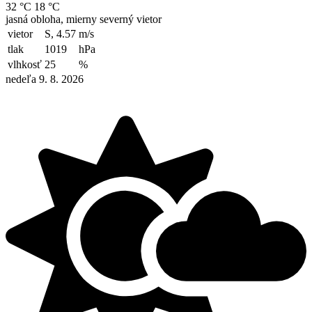
32 °C
18 °C
jasná obloha, mierny severný vietor
vietor
S, 4.57
m/s
tlak
1019
hPa
vlhkosť
25
%
nedeľa 9. 8. 2026