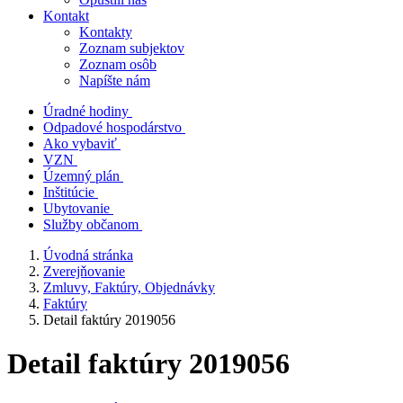
Kontakt
Kontakty
Zoznam subjektov
Zoznam osôb
Napíšte nám
Úradné hodiny
Odpadové hospodárstvo
Ako vybaviť
VZN
Územný plán
Inštitúcie
Ubytovanie
Služby občanom
Úvodná stránka
Zverejňovanie
Zmluvy, Faktúry, Objednávky
Faktúry
Detail faktúry 2019056
Detail faktúry 2019056