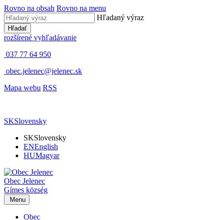
Rovno na obsah
Rovno na menu
Hľadaný výraz
Hľadať
rozšírené vyhľadávanie
037 77 64 950
obec.jelenec@jelenec.sk
Mapa webu
RSS
SK
Slovensky
SK
Slovensky
EN
English
HU
Magyar
Obec
Jelenec
Gímes
község
Menu
Obec