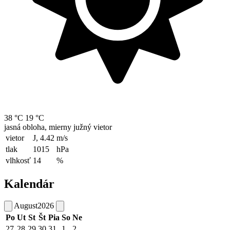
38 °C
19 °C
jasná obloha, mierny južný vietor
vietor
J, 4.42
m/s
tlak
1015
hPa
vlhkosť
14
%
Kalendár
August
2026
Po
Ut
St
Št
Pia
So
Ne
27
28
29
30
31
1
2