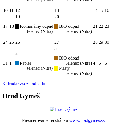
10
11
12
13
14
15
16
19
20
17
18
Komunálny odpad
BIO odpad
21
22
23
Jelenec (Nitra)
Jelenec (Nitra)
24
25
26
27
28
29
30
3
2
BIO odpad
31
1
Papier
Jelenec (Nitra)
4
5
6
Jelenec (Nitra)
Plasty
Jelenec (Nitra)
Kalendár zvozu odpadu
Hrad Gýmeš
Presmerovanie na stránku
www.hradgymes.sk