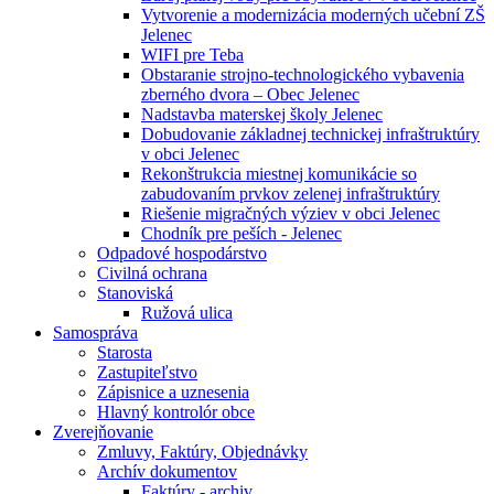
Vytvorenie a modernizácia moderných učební ZŠ
Jelenec
WIFI pre Teba
Obstaranie strojno-technologického vybavenia
zberného dvora – Obec Jelenec
Nadstavba materskej školy Jelenec
Dobudovanie základnej technickej infraštruktúry
v obci Jelenec
Rekonštrukcia miestnej komunikácie so
zabudovaním prvkov zelenej infraštruktúry
Riešenie migračných výziev v obci Jelenec
Chodník pre peších - Jelenec
Odpadové hospodárstvo
Civilná ochrana
Stanoviská
Ružová ulica
Samospráva
Starosta
Zastupiteľstvo
Zápisnice a uznesenia
Hlavný kontrolór obce
Zverejňovanie
Zmluvy, Faktúry, Objednávky
Archív dokumentov
Faktúry - archiv