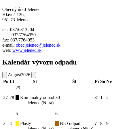
Obecný úrad Jelenec
Hlavná 126,
951 73 Jelenec
tel: 037/6313204
037/7764950
fax: 037/7764953
e-mail:
obec.jelenec@jelenec.sk
web:
www.jelenec.sk
Kalendár vývozu odpadu
August
2026
Po
Ut
St
Št
Pi
So
Ne
29
27
28
Komunálny odpad
30
31
1
2
Jelenec (Nitra)
5
6
3
4
Plasty
BIO odpad
7
8
9
Jelenec (Nitra)
Jelenec (Nitra)