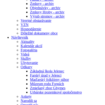
Zmluvy - archiv
Objednávky - archiv
Zmluvy Hroby - archiv
Výrub stromov - archiv
Verejné obstarávanie
VZN
Hospodárenie
Dôležité dokumeny obce
Návštevník
Aktuality
Kalendár akcií
Fotogaléria
Videá
Služby
Ubytovanie
Odkazy
Základná škola Jelenec
Farský úrad v Jelenci
Maďarský folklórny súbor
Múzeum rodu Forgách
Zmiešaný zbor Ghymes
Urbárske pozemkové spoločenstvo
Ankety
Narodili sa
Opustili nás