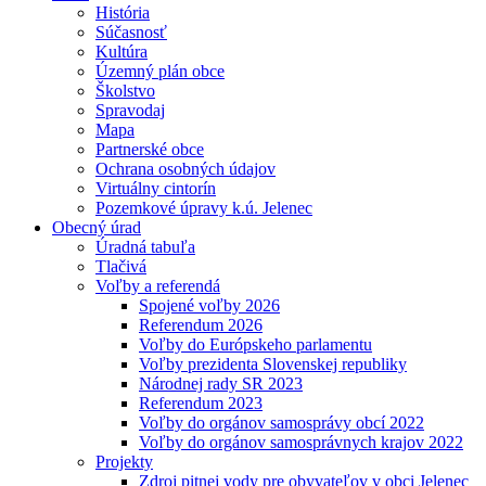
História
Súčasnosť
Kultúra
Územný plán obce
Školstvo
Spravodaj
Mapa
Partnerské obce
Ochrana osobných údajov
Virtuálny cintorín
Pozemkové úpravy k.ú. Jelenec
Obecný úrad
Úradná tabuľa
Tlačivá
Voľby a referendá
Spojené voľby 2026
Referendum 2026
Voľby do Európskeho parlamentu
Voľby prezidenta Slovenskej republiky
Národnej rady SR 2023
Referendum 2023
Voľby do orgánov samosprávy obcí 2022
Voľby do orgánov samosprávnych krajov 2022
Projekty
Zdroj pitnej vody pre obyvateľov v obci Jelenec