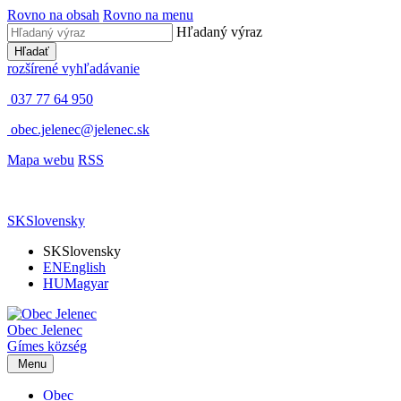
Rovno na obsah
Rovno na menu
Hľadaný výraz
Hľadať
rozšírené vyhľadávanie
037 77 64 950
obec.jelenec@jelenec.sk
Mapa webu
RSS
SK
Slovensky
SK
Slovensky
EN
English
HU
Magyar
Obec
Jelenec
Gímes
község
Menu
Obec