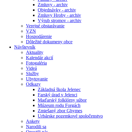
Zmluvy - archiv
Objednávky - archiv
Zmluvy Hroby - archiv
Výrub stromov - archiv
Verejné obstarávanie
VZN
Hospodárenie
Dôležité dokumeny obce
Návštevník
Aktuality
Kalendár akcií
Fotogaléria
Videá
Služby
Ubytovanie
Odkazy
Základná škola Jelenec
Farský úrad v Jelenci
Maďarský folklórny súbor
Múzeum rodu Forgách
Zmiešaný zbor Ghymes
Urbárske pozemkové spoločenstvo
Ankety
Narodili sa
Opustili nás