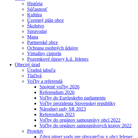
História
Súčasnosť
Kultúra
Územný plán obce
Školstvo
Spravodaj
Mapa
Partnerské obce
Ochrana osobných údajov
Virtuálny cintorín
Pozemkové úpravy k.ú. Jelenec
Obecný úrad
Úradná tabuľa
Tlačivá
Voľby a referendá
Spojené voľby 2026
Referendum 2026
Voľby do Európskeho parlamentu
Voľby prezidenta Slovenskej republiky
Národnej rady SR 2023
Referendum 2023
Voľby do orgánov samosprávy obcí 2022
Voľby do orgánov samosprávnych krajov 2022
Projekty
Zdroj pitnej vody pre obyvateľov v obci Jelenec