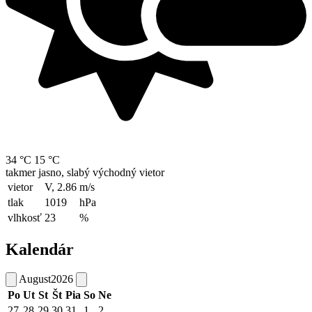
34 °C
15 °C
takmer jasno, slabý východný vietor
vietor
V, 2.86
m/s
tlak
1019
hPa
vlhkosť
23
%
Kalendár
August
2026
Po
Ut
St
Št
Pia
So
Ne
27
28
29
30
31
1
2