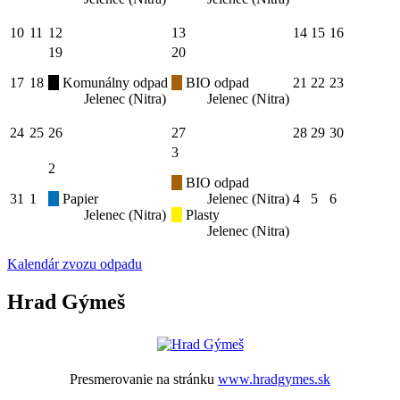
10
11
12
13
14
15
16
19
20
17
18
Komunálny odpad
BIO odpad
21
22
23
Jelenec (Nitra)
Jelenec (Nitra)
24
25
26
27
28
29
30
3
2
BIO odpad
31
1
Papier
Jelenec (Nitra)
4
5
6
Jelenec (Nitra)
Plasty
Jelenec (Nitra)
Kalendár zvozu odpadu
Hrad Gýmeš
Presmerovanie na stránku
www.hradgymes.sk