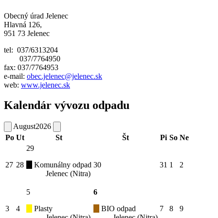
Obecný úrad Jelenec
Hlavná 126,
951 73 Jelenec
tel: 037/6313204
037/7764950
fax: 037/7764953
e-mail:
obec.jelenec@jelenec.sk
web:
www.jelenec.sk
Kalendár vývozu odpadu
August
2026
Po
Ut
St
Št
Pi
So
Ne
29
27
28
Komunálny odpad
30
31
1
2
Jelenec (Nitra)
5
6
3
4
Plasty
BIO odpad
7
8
9
Jelenec (Nitra)
Jelenec (Nitra)