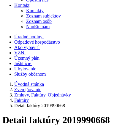
Kontakt
Kontakty
Zoznam subjektov
Zoznam osôb
Napíšte nám
Úradné hodiny
Odpadové hospodárstvo
Ako vybaviť
VZN
Územný plán
Inštitúcie
Ubytovanie
Služby občanom
Úvodná stránka
Zverejňovanie
Zmluvy, Faktúry, Objednávky
Faktúry
Detail faktúry 2019990668
Detail faktúry 2019990668