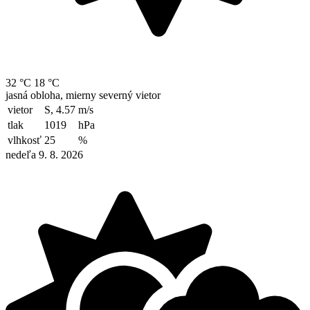
32 °C
18 °C
jasná obloha, mierny severný vietor
vietor
S, 4.57
m/s
tlak
1019
hPa
vlhkosť
25
%
nedeľa 9. 8. 2026