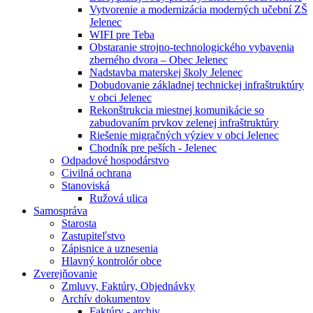
Vytvorenie a modernizácia moderných učební ZŠ
Jelenec
WIFI pre Teba
Obstaranie strojno-technologického vybavenia
zberného dvora – Obec Jelenec
Nadstavba materskej školy Jelenec
Dobudovanie základnej technickej infraštruktúry
v obci Jelenec
Rekonštrukcia miestnej komunikácie so
zabudovaním prvkov zelenej infraštruktúry
Riešenie migračných výziev v obci Jelenec
Chodník pre peších - Jelenec
Odpadové hospodárstvo
Civilná ochrana
Stanoviská
Ružová ulica
Samospráva
Starosta
Zastupiteľstvo
Zápisnice a uznesenia
Hlavný kontrolór obce
Zverejňovanie
Zmluvy, Faktúry, Objednávky
Archív dokumentov
Faktúry - archiv