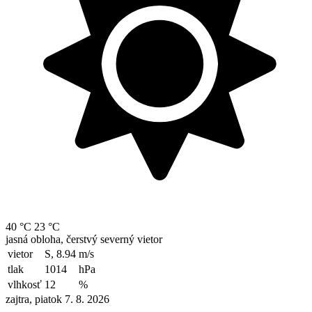
40 °C
23 °C
jasná obloha, čerstvý severný vietor
vietor
S, 8.94
m/s
tlak
1014
hPa
vlhkosť
12
%
zajtra, piatok 7. 8. 2026