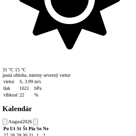
31 °C
15 °C
jasná obloha, mierny severný vietor
vietor
S, 3.99
m/s
tlak
1021
hPa
vlhkosť
22
%
Kalendár
August
2026
Po
Ut
St
Št
Pia
So
Ne
27
28
29
30
31
1
2