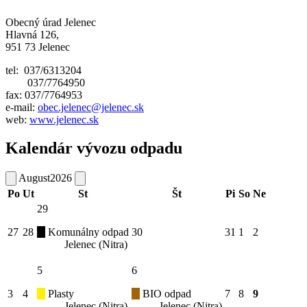
Obecný úrad Jelenec
Hlavná 126,
951 73 Jelenec
tel: 037/6313204
037/7764950
fax: 037/7764953
e-mail:
obec.jelenec@jelenec.sk
web:
www.jelenec.sk
Kalendár vývozu odpadu
August
2026
Po
Ut
St
Št
Pi
So
Ne
29
27
28
Komunálny odpad
30
31
1
2
Jelenec (Nitra)
5
6
3
4
Plasty
BIO odpad
7
8
9
Jelenec (Nitra)
Jelenec (Nitra)