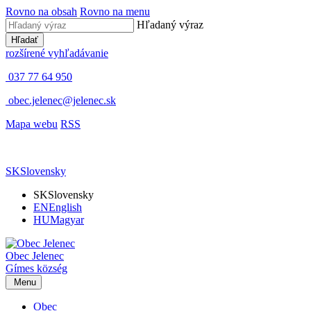
Rovno na obsah
Rovno na menu
Hľadaný výraz
Hľadať
rozšírené vyhľadávanie
037 77 64 950
obec.jelenec@jelenec.sk
Mapa webu
RSS
SK
Slovensky
SK
Slovensky
EN
English
HU
Magyar
Obec
Jelenec
Gímes
község
Menu
Obec