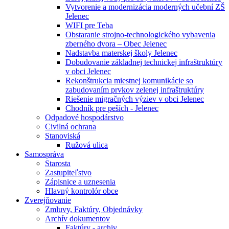
Vytvorenie a modernizácia moderných učební ZŠ
Jelenec
WIFI pre Teba
Obstaranie strojno-technologického vybavenia
zberného dvora – Obec Jelenec
Nadstavba materskej školy Jelenec
Dobudovanie základnej technickej infraštruktúry
v obci Jelenec
Rekonštrukcia miestnej komunikácie so
zabudovaním prvkov zelenej infraštruktúry
Riešenie migračných výziev v obci Jelenec
Chodník pre peších - Jelenec
Odpadové hospodárstvo
Civilná ochrana
Stanoviská
Ružová ulica
Samospráva
Starosta
Zastupiteľstvo
Zápisnice a uznesenia
Hlavný kontrolór obce
Zverejňovanie
Zmluvy, Faktúry, Objednávky
Archív dokumentov
Faktúry - archiv