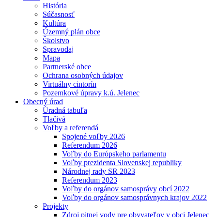
História
Súčasnosť
Kultúra
Územný plán obce
Školstvo
Spravodaj
Mapa
Partnerské obce
Ochrana osobných údajov
Virtuálny cintorín
Pozemkové úpravy k.ú. Jelenec
Obecný úrad
Úradná tabuľa
Tlačivá
Voľby a referendá
Spojené voľby 2026
Referendum 2026
Voľby do Európskeho parlamentu
Voľby prezidenta Slovenskej republiky
Národnej rady SR 2023
Referendum 2023
Voľby do orgánov samosprávy obcí 2022
Voľby do orgánov samosprávnych krajov 2022
Projekty
Zdroj pitnej vody pre obyvateľov v obci Jelenec