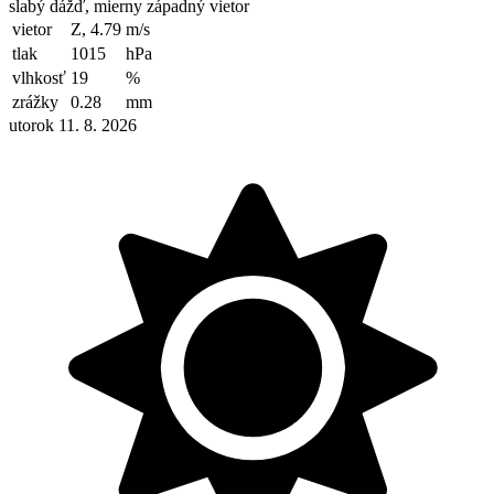
slabý dážď, mierny západný vietor
vietor
Z, 4.79
m/s
tlak
1015
hPa
vlhkosť
19
%
zrážky
0.28
mm
utorok 11. 8. 2026