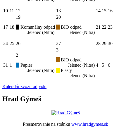
10
11
12
13
14
15
16
19
20
17
18
Komunálny odpad
BIO odpad
21
22
23
Jelenec (Nitra)
Jelenec (Nitra)
24
25
26
27
28
29
30
3
2
BIO odpad
31
1
Papier
Jelenec (Nitra)
4
5
6
Jelenec (Nitra)
Plasty
Jelenec (Nitra)
Kalendár zvozu odpadu
Hrad Gýmeš
Presmerovanie na stránku
www.hradgymes.sk