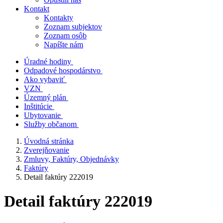
Kontakt
Kontakty
Zoznam subjektov
Zoznam osôb
Napíšte nám
Úradné hodiny
Odpadové hospodárstvo
Ako vybaviť
VZN
Územný plán
Inštitúcie
Ubytovanie
Služby občanom
Úvodná stránka
Zverejňovanie
Zmluvy, Faktúry, Objednávky
Faktúry
Detail faktúry 222019
Detail faktúry 222019