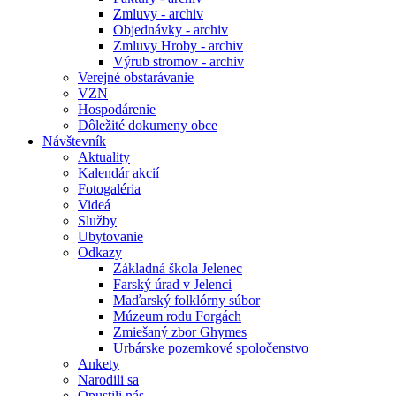
Zmluvy - archiv
Objednávky - archiv
Zmluvy Hroby - archiv
Výrub stromov - archiv
Verejné obstarávanie
VZN
Hospodárenie
Dôležité dokumeny obce
Návštevník
Aktuality
Kalendár akcií
Fotogaléria
Videá
Služby
Ubytovanie
Odkazy
Základná škola Jelenec
Farský úrad v Jelenci
Maďarský folklórny súbor
Múzeum rodu Forgách
Zmiešaný zbor Ghymes
Urbárske pozemkové spoločenstvo
Ankety
Narodili sa
Opustili nás