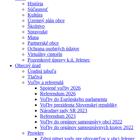
História
Súčasnosť
Kultúra
Územný plán obce
Školstvo
Spravodaj
Mapa
Partnerské obce
Ochrana osobných údajov
Virtuálny cintorín
Pozemkové úpravy k.ú. Jelenec
Obecný úrad
Úradná tabuľa
Tlačivá
Voľby a referendá
Spojené voľby 2026
Referendum 2026
Voľby do Európskeho parlamentu
Voľby prezidenta Slovenskej republiky
Národnej rady SR 2023
Referendum 2023
Voľby do orgánov samosprávy obcí 2022
Voľby do orgánov samosprávnych krajov 2022
Projekty
Zdroj pitnej vody pre obyvateľov v obci Jelenec