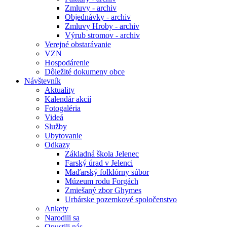
Zmluvy - archiv
Objednávky - archiv
Zmluvy Hroby - archiv
Výrub stromov - archiv
Verejné obstarávanie
VZN
Hospodárenie
Dôležité dokumeny obce
Návštevník
Aktuality
Kalendár akcií
Fotogaléria
Videá
Služby
Ubytovanie
Odkazy
Základná škola Jelenec
Farský úrad v Jelenci
Maďarský folklórny súbor
Múzeum rodu Forgách
Zmiešaný zbor Ghymes
Urbárske pozemkové spoločenstvo
Ankety
Narodili sa
Opustili nás