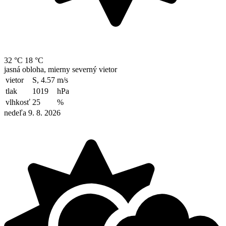
32 °C
18 °C
jasná obloha, mierny severný vietor
vietor
S, 4.57
m/s
tlak
1019
hPa
vlhkosť
25
%
nedeľa 9. 8. 2026