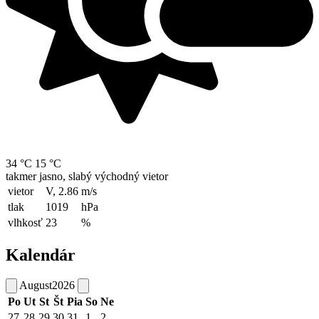
34 °C
15 °C
takmer jasno, slabý východný vietor
vietor
V, 2.86
m/s
tlak
1019
hPa
vlhkosť
23
%
Kalendár
August
2026
Po
Ut
St
Št
Pia
So
Ne
27
28
29
30
31
1
2