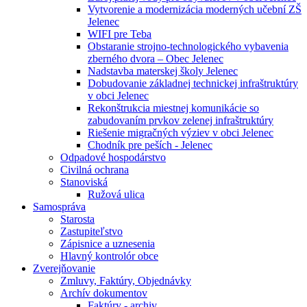
Vytvorenie a modernizácia moderných učební ZŠ
Jelenec
WIFI pre Teba
Obstaranie strojno-technologického vybavenia
zberného dvora – Obec Jelenec
Nadstavba materskej školy Jelenec
Dobudovanie základnej technickej infraštruktúry
v obci Jelenec
Rekonštrukcia miestnej komunikácie so
zabudovaním prvkov zelenej infraštruktúry
Riešenie migračných výziev v obci Jelenec
Chodník pre peších - Jelenec
Odpadové hospodárstvo
Civilná ochrana
Stanoviská
Ružová ulica
Samospráva
Starosta
Zastupiteľstvo
Zápisnice a uznesenia
Hlavný kontrolór obce
Zverejňovanie
Zmluvy, Faktúry, Objednávky
Archív dokumentov
Faktúry - archiv