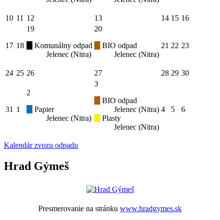
10
11
12
13
14
15
16
19
20
17
18
Komunálny odpad
BIO odpad
21
22
23
Jelenec (Nitra)
Jelenec (Nitra)
24
25
26
27
28
29
30
3
2
BIO odpad
31
1
Papier
Jelenec (Nitra)
4
5
6
Jelenec (Nitra)
Plasty
Jelenec (Nitra)
Kalendár zvozu odpadu
Hrad Gýmeš
Presmerovanie na stránku
www.hradgymes.sk