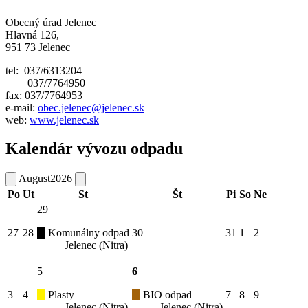
Obecný úrad Jelenec
Hlavná 126,
951 73 Jelenec
tel: 037/6313204
037/7764950
fax: 037/7764953
e-mail:
obec.jelenec@jelenec.sk
web:
www.jelenec.sk
Kalendár vývozu odpadu
August
2026
Po
Ut
St
Št
Pi
So
Ne
29
27
28
Komunálny odpad
30
31
1
2
Jelenec (Nitra)
5
6
3
4
Plasty
BIO odpad
7
8
9
Jelenec (Nitra)
Jelenec (Nitra)