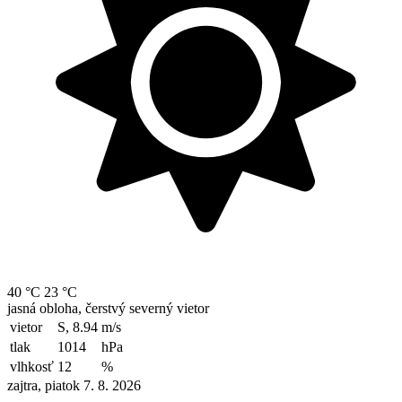
40 °C
23 °C
jasná obloha, čerstvý severný vietor
vietor
S, 8.94
m/s
tlak
1014
hPa
vlhkosť
12
%
zajtra, piatok 7. 8. 2026