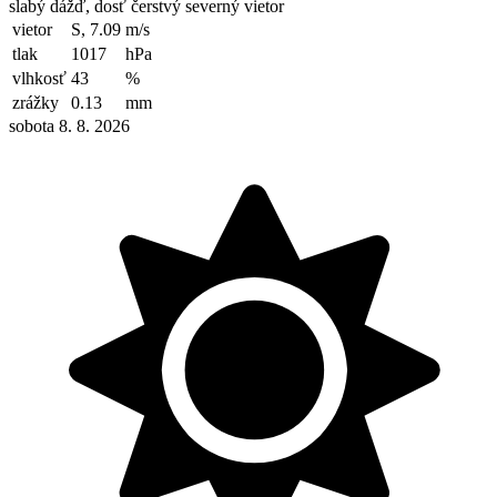
slabý dážď, dosť čerstvý severný vietor
vietor
S, 7.09
m/s
tlak
1017
hPa
vlhkosť
43
%
zrážky
0.13
mm
sobota 8. 8. 2026