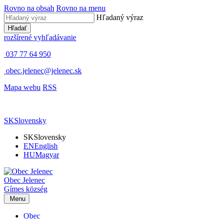
Rovno na obsah
Rovno na menu
Hľadaný výraz
Hľadať
rozšírené vyhľadávanie
037 77 64 950
obec.jelenec@jelenec.sk
Mapa webu
RSS
SK
Slovensky
SK
Slovensky
EN
English
HU
Magyar
Obec
Jelenec
Gímes
község
Menu
Obec