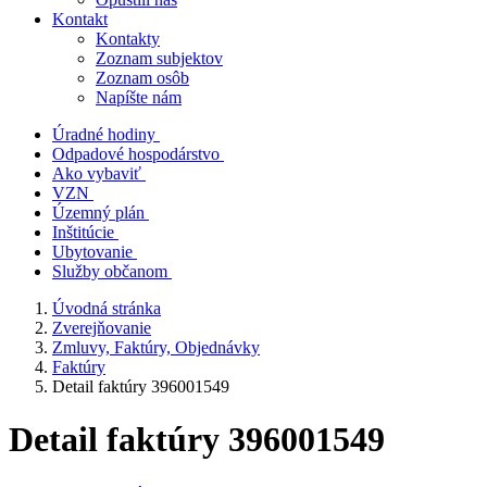
Kontakt
Kontakty
Zoznam subjektov
Zoznam osôb
Napíšte nám
Úradné hodiny
Odpadové hospodárstvo
Ako vybaviť
VZN
Územný plán
Inštitúcie
Ubytovanie
Služby občanom
Úvodná stránka
Zverejňovanie
Zmluvy, Faktúry, Objednávky
Faktúry
Detail faktúry 396001549
Detail faktúry 396001549