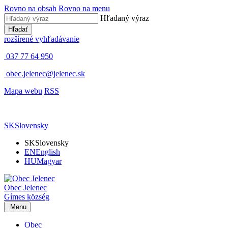
Rovno na obsah
Rovno na menu
Hľadaný výraz
Hľadať
rozšírené vyhľadávanie
037 77 64 950
obec.jelenec@jelenec.sk
Mapa webu
RSS
SK
Slovensky
SK
Slovensky
EN
English
HU
Magyar
Obec
Jelenec
Gímes
község
Menu
Obec