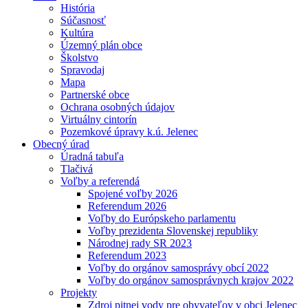
História
Súčasnosť
Kultúra
Územný plán obce
Školstvo
Spravodaj
Mapa
Partnerské obce
Ochrana osobných údajov
Virtuálny cintorín
Pozemkové úpravy k.ú. Jelenec
Obecný úrad
Úradná tabuľa
Tlačivá
Voľby a referendá
Spojené voľby 2026
Referendum 2026
Voľby do Európskeho parlamentu
Voľby prezidenta Slovenskej republiky
Národnej rady SR 2023
Referendum 2023
Voľby do orgánov samosprávy obcí 2022
Voľby do orgánov samosprávnych krajov 2022
Projekty
Zdroj pitnej vody pre obyvateľov v obci Jelenec