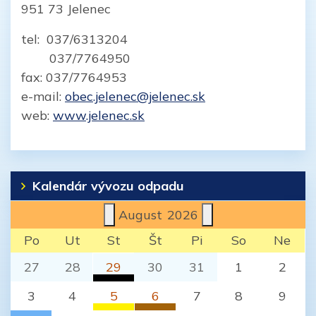
951 73 Jelenec
tel: 037/6313204
037/7764950
fax: 037/7764953
e-mail:
obec.jelenec@jelenec.sk
web:
www.jelenec.sk
Kalendár vývozu odpadu
August
2026
Po
Ut
St
Št
Pi
So
Ne
27
28
29
30
31
1
2
Komunálny odpad
3
4
5
6
7
8
9
Jelenec (Nitra)