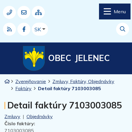
Rovno na obsah
Rovno na menu
Menu
Mapa webu
037 77 64 950
obec.jelenec@jelenec.sk
Slovensky
SK
RSS
Hľad
OBEC
JELENEC
Úvodná stránka
Zverejňovanie
Zmluvy, Faktúry, Objednávky
Faktúry
Detail faktúry 7103003085
Detail faktúry 7103003085
Zmluvy
|
Objednávky
Číslo faktúry:
7103003085