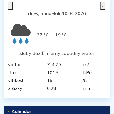
dnes, pondelok 10. 8. 2026
37 °C
19 °C
slabý dážď, mierny západný vietor
vietor
Z, 4.79
m/s
tlak
1015
hPa
vlhkosť
19
%
zrážky
0.28
mm
Kalendár