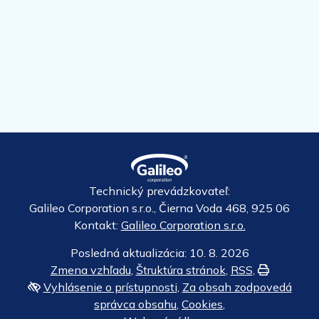
Technický prevádzkovateľ:
Galileo Corporation s.r.o., Čierna Voda 468, 925 06
Kontakt:
Galileo Corporation s.r.o.
Posledná aktualizácia: 10. 8. 2026
Zmena vzhľadu
,
Štruktúra stránok
,
RSS
,
Vytlačiť
Vyhlásenie o prístupnosti
,
Za obsah zodpovedá
správca obsahu
,
Cookies
,