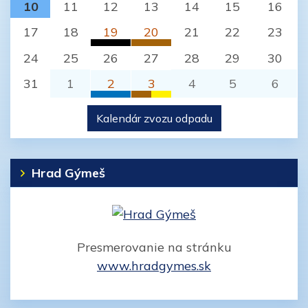
Plasty
BIO odpad
10
11
12
13
14
15
16
Jelenec (Nitra)
Jelenec (Nitra)
17
18
19
20
21
22
23
Komunálny odpad
BIO odpad
24
25
26
27
28
29
30
Jelenec (Nitra)
Jelenec (Nitra)
31
1
2
3
4
5
6
Papier
BIO odpad
Kalendár zvozu odpadu
Jelenec (Nitra)
Jelenec (Nitra)
Plasty
Jelenec (Nitra)
Hrad Gýmeš
Presmerovanie na stránku
www.hradgymes.sk