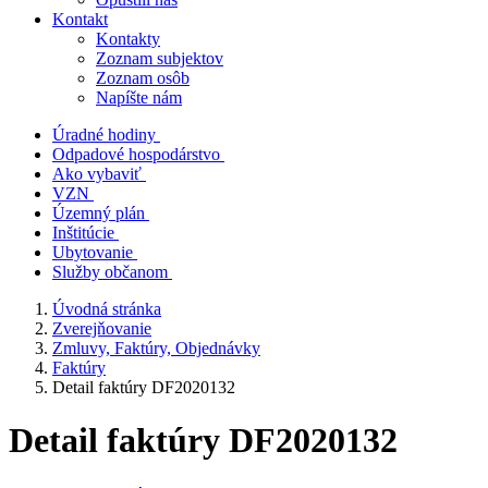
Kontakt
Kontakty
Zoznam subjektov
Zoznam osôb
Napíšte nám
Úradné hodiny
Odpadové hospodárstvo
Ako vybaviť
VZN
Územný plán
Inštitúcie
Ubytovanie
Služby občanom
Úvodná stránka
Zverejňovanie
Zmluvy, Faktúry, Objednávky
Faktúry
Detail faktúry DF2020132
Detail faktúry DF2020132