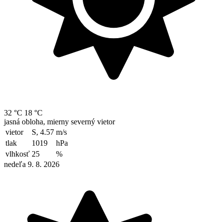
32 °C
18 °C
jasná obloha, mierny severný vietor
vietor
S, 4.57
m/s
tlak
1019
hPa
vlhkosť
25
%
nedeľa 9. 8. 2026