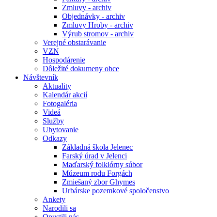
Zmluvy - archiv
Objednávky - archiv
Zmluvy Hroby - archiv
Výrub stromov - archiv
Verejné obstarávanie
VZN
Hospodárenie
Dôležité dokumeny obce
Návštevník
Aktuality
Kalendár akcií
Fotogaléria
Videá
Služby
Ubytovanie
Odkazy
Základná škola Jelenec
Farský úrad v Jelenci
Maďarský folklórny súbor
Múzeum rodu Forgách
Zmiešaný zbor Ghymes
Urbárske pozemkové spoločenstvo
Ankety
Narodili sa
Opustili nás