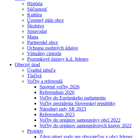
História
Súčasnosť
Kultúra
Územný plán obce
Školstvo
Spravodaj
Mapa
Partnerské obce
Ochrana osobných údajov
Virtuálny cintorín
Pozemkové úpravy k.ú. Jelenec
Obecný úrad
Úradná tabuľa
Tlačivá
Voľby a referendá
Spojené voľby 2026
Referendum 2026
Voľby do Európskeho parlamentu
Voľby prezidenta Slovenskej republiky
Národnej rady SR 2023
Referendum 2023
Voľby do orgánov samosprávy obcí 2022
Voľby do orgánov samosprávnych krajov 2022
Projekty
Zdroj pitnej vody pre obyvateľov v obci Jelenec