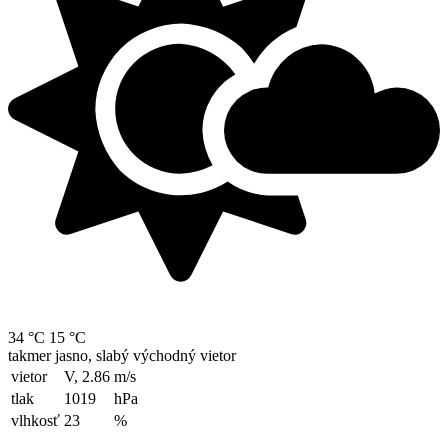
34 °C
15 °C
takmer jasno, slabý východný vietor
vietor
V, 2.86
m/s
tlak
1019
hPa
vlhkosť
23
%