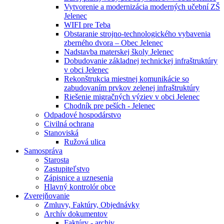
Vytvorenie a modernizácia moderných učební ZŠ
Jelenec
WIFI pre Teba
Obstaranie strojno-technologického vybavenia
zberného dvora – Obec Jelenec
Nadstavba materskej školy Jelenec
Dobudovanie základnej technickej infraštruktúry
v obci Jelenec
Rekonštrukcia miestnej komunikácie so
zabudovaním prvkov zelenej infraštruktúry
Riešenie migračných výziev v obci Jelenec
Chodník pre peších - Jelenec
Odpadové hospodárstvo
Civilná ochrana
Stanoviská
Ružová ulica
Samospráva
Starosta
Zastupiteľstvo
Zápisnice a uznesenia
Hlavný kontrolór obce
Zverejňovanie
Zmluvy, Faktúry, Objednávky
Archív dokumentov
Faktúry - archiv