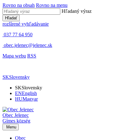
Rovno na obsah
Rovno na menu
Hľadaný výraz
Hľadať
rozšírené vyhľadávanie
037 77 64 950
obec.jelenec@jelenec.sk
Mapa webu
RSS
SK
Slovensky
SK
Slovensky
EN
English
HU
Magyar
Obec
Jelenec
Gímes
község
Menu
Obec