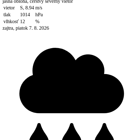
jasná obloha, čerstvý severný vietor
vietor
S, 8.94
m/s
tlak
1014
hPa
vlhkosť
12
%
zajtra, piatok 7. 8. 2026