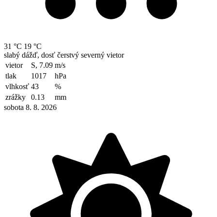
31 °C
19 °C
slabý dážď, dosť čerstvý severný vietor
vietor
S, 7.09
m/s
tlak
1017
hPa
vlhkosť
43
%
zrážky
0.13
mm
sobota 8. 8. 2026