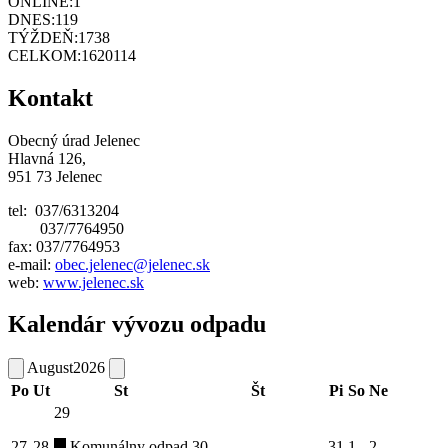
ONLINE:
1
DNES:
119
TÝŽDEŇ:
1738
CELKOM:
1620114
Kontakt
Obecný úrad Jelenec
Hlavná 126,
951 73 Jelenec
tel: 037/6313204
037/7764950
fax: 037/7764953
e-mail:
obec.jelenec@jelenec.sk
web:
www.jelenec.sk
Kalendár vývozu odpadu
August
2026
Po
Ut
St
Št
Pi
So
Ne
29
27
28
Komunálny odpad
30
31
1
2