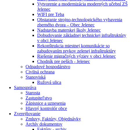
Vytvorenie a modernizácia moderných učební ZŠ
Jelenec
WIFI pre Teba
Obstaranie strojno-technologického vybavenia
zberného dvora – Obec Jelenec
Nadstavba materskej školy Jelenec
Dobudovanie základnej technickej infraštruktúry
v obci Jelenec
Rekonštrukcia miestnej komunikácie so
zabudovaním prvkov zelenej infraštruktúry
Riešenie migračných výziev v obci Jelenec
Chodník pre peších - Jelenec
Odpadové hospodárstvo
Civilná ochrana
Stanoviská
Ružová ulica
Samospráva
Starosta
Zastupiteľstvo
Zápisnice a uznesenia
Hlavný kontrolór obce
Zverejňovanie
Zmluvy, Faktúry, Objednávky
Archív dokumentov
Faktúry - archiv