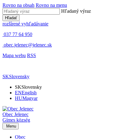
Rovno na obsah
Rovno na menu
Hľadaný výraz
Hľadať
rozšírené vyhľadávanie
037 77 64 950
obec.jelenec@jelenec.sk
Mapa webu
RSS
SK
Slovensky
SK
Slovensky
EN
English
HU
Magyar
Obec
Jelenec
Gímes
község
Menu
Obec