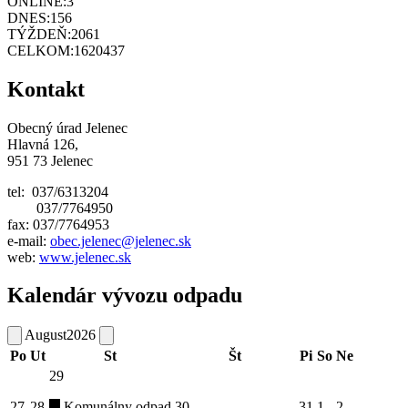
ONLINE:
3
DNES:
156
TÝŽDEŇ:
2061
CELKOM:
1620437
Kontakt
Obecný úrad Jelenec
Hlavná 126,
951 73 Jelenec
tel: 037/6313204
037/7764950
fax: 037/7764953
e-mail:
obec.jelenec@jelenec.sk
web:
www.jelenec.sk
Kalendár vývozu odpadu
August
2026
Po
Ut
St
Št
Pi
So
Ne
29
27
28
Komunálny odpad
30
31
1
2