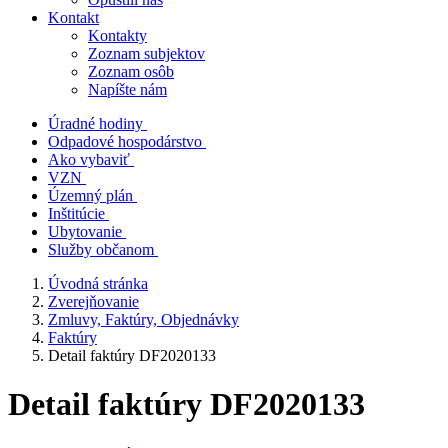
Kontakt
Kontakty
Zoznam subjektov
Zoznam osôb
Napíšte nám
Úradné hodiny
Odpadové hospodárstvo
Ako vybaviť
VZN
Územný plán
Inštitúcie
Ubytovanie
Služby občanom
Úvodná stránka
Zverejňovanie
Zmluvy, Faktúry, Objednávky
Faktúry
Detail faktúry DF2020133
Detail faktúry DF2020133