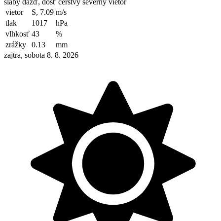
slabý dážď, dosť čerstvý severný vietor
vietor
S, 7.09
m/s
tlak
1017
hPa
vlhkosť
43
%
zrážky
0.13
mm
zajtra, sobota 8. 8. 2026