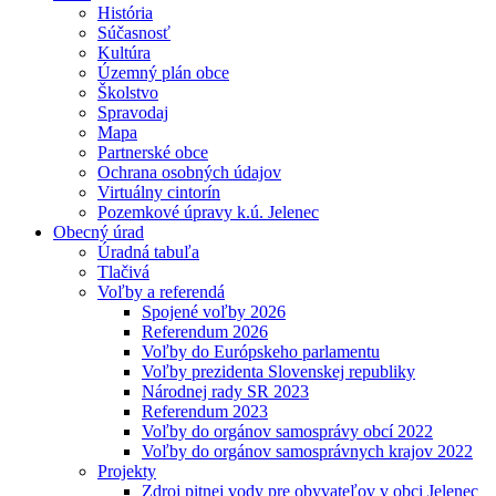
História
Súčasnosť
Kultúra
Územný plán obce
Školstvo
Spravodaj
Mapa
Partnerské obce
Ochrana osobných údajov
Virtuálny cintorín
Pozemkové úpravy k.ú. Jelenec
Obecný úrad
Úradná tabuľa
Tlačivá
Voľby a referendá
Spojené voľby 2026
Referendum 2026
Voľby do Európskeho parlamentu
Voľby prezidenta Slovenskej republiky
Národnej rady SR 2023
Referendum 2023
Voľby do orgánov samosprávy obcí 2022
Voľby do orgánov samosprávnych krajov 2022
Projekty
Zdroj pitnej vody pre obyvateľov v obci Jelenec