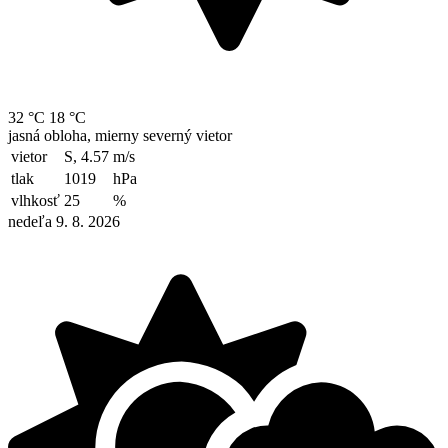
32 °C
18 °C
jasná obloha, mierny severný vietor
vietor
S, 4.57
m/s
tlak
1019
hPa
vlhkosť
25
%
nedeľa 9. 8. 2026