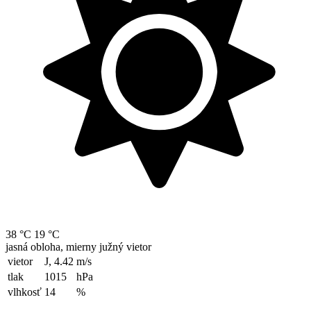
38 °C
19 °C
jasná obloha, mierny južný vietor
vietor
J, 4.42
m/s
tlak
1015
hPa
vlhkosť
14
%