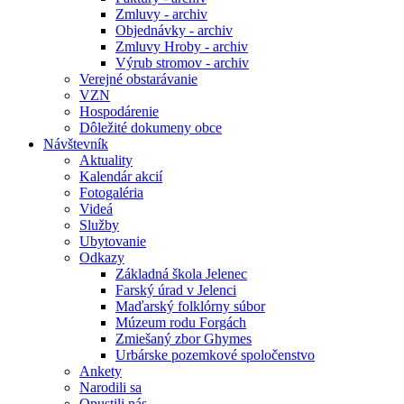
Zmluvy - archiv
Objednávky - archiv
Zmluvy Hroby - archiv
Výrub stromov - archiv
Verejné obstarávanie
VZN
Hospodárenie
Dôležité dokumeny obce
Návštevník
Aktuality
Kalendár akcií
Fotogaléria
Videá
Služby
Ubytovanie
Odkazy
Základná škola Jelenec
Farský úrad v Jelenci
Maďarský folklórny súbor
Múzeum rodu Forgách
Zmiešaný zbor Ghymes
Urbárske pozemkové spoločenstvo
Ankety
Narodili sa
Opustili nás