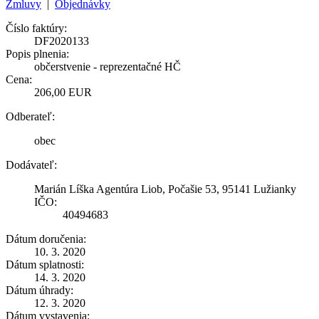
Zmluvy
|
Objednávky
Číslo faktúry:
DF2020133
Popis plnenia:
občerstvenie - reprezentačné HČ
Cena:
206,00 EUR
Odberateľ:
obec
Dodávateľ:
Marián Líška Agentúra Liob, Počašie 53, 95141 Lužianky
IČO:
40494683
Dátum doručenia:
10. 3. 2020
Dátum splatnosti:
14. 3. 2020
Dátum úhrady:
12. 3. 2020
Dátum vystavenia: