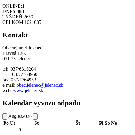
ONLINE:
1
DNES:
388
TÝŽDEŇ:
2659
CELKOM:
1621035
Kontakt
Obecný úrad Jelenec
Hlavná 126,
951 73 Jelenec
tel: 037/6313204
037/7764950
fax: 037/7764953
e-mail:
obec.jelenec@jelenec.sk
web:
www.jelenec.sk
Kalendár vývozu odpadu
August
2026
Po
Ut
St
Št
Pi
So
Ne
29