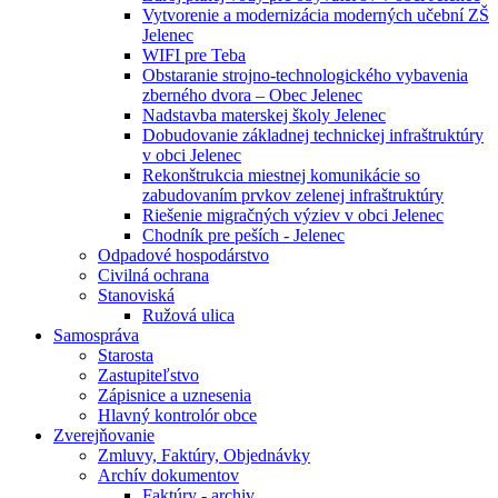
Vytvorenie a modernizácia moderných učební ZŠ
Jelenec
WIFI pre Teba
Obstaranie strojno-technologického vybavenia
zberného dvora – Obec Jelenec
Nadstavba materskej školy Jelenec
Dobudovanie základnej technickej infraštruktúry
v obci Jelenec
Rekonštrukcia miestnej komunikácie so
zabudovaním prvkov zelenej infraštruktúry
Riešenie migračných výziev v obci Jelenec
Chodník pre peších - Jelenec
Odpadové hospodárstvo
Civilná ochrana
Stanoviská
Ružová ulica
Samospráva
Starosta
Zastupiteľstvo
Zápisnice a uznesenia
Hlavný kontrolór obce
Zverejňovanie
Zmluvy, Faktúry, Objednávky
Archív dokumentov
Faktúry - archiv