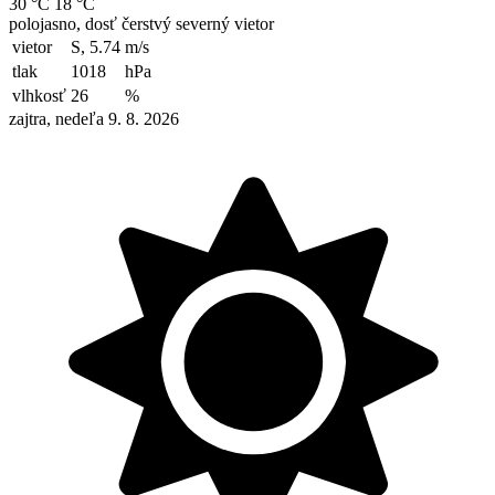
30 °C
18 °C
polojasno, dosť čerstvý severný vietor
vietor
S, 5.74
m/s
tlak
1018
hPa
vlhkosť
26
%
zajtra, nedeľa 9. 8. 2026