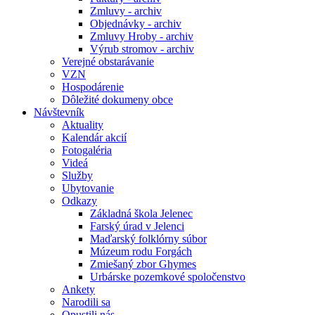
Zmluvy - archiv
Objednávky - archiv
Zmluvy Hroby - archiv
Výrub stromov - archiv
Verejné obstarávanie
VZN
Hospodárenie
Dôležité dokumeny obce
Návštevník
Aktuality
Kalendár akcií
Fotogaléria
Videá
Služby
Ubytovanie
Odkazy
Základná škola Jelenec
Farský úrad v Jelenci
Maďarský folklórny súbor
Múzeum rodu Forgách
Zmiešaný zbor Ghymes
Urbárske pozemkové spoločenstvo
Ankety
Narodili sa
Opustili nás