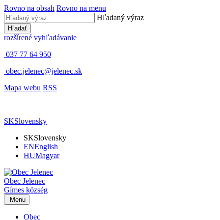
Rovno na obsah
Rovno na menu
Hľadaný výraz
Hľadať
rozšírené vyhľadávanie
037 77 64 950
obec.jelenec@jelenec.sk
Mapa webu
RSS
SK
Slovensky
SK
Slovensky
EN
English
HU
Magyar
Obec
Jelenec
Gímes
község
Menu
Obec