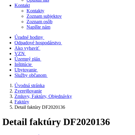
Kontakt
Kontakty
Zoznam subjektov
Zoznam osôb
Napíšte nám
Úradné hodiny
Odpadové hospodárstvo
Ako vybaviť
VZN
Územný plán
Inštitúcie
Ubytovanie
Služby občanom
Úvodná stránka
Zverejňovanie
Zmluvy, Faktúry, Objednávky
Faktúry
Detail faktúry DF2020136
Detail faktúry DF2020136