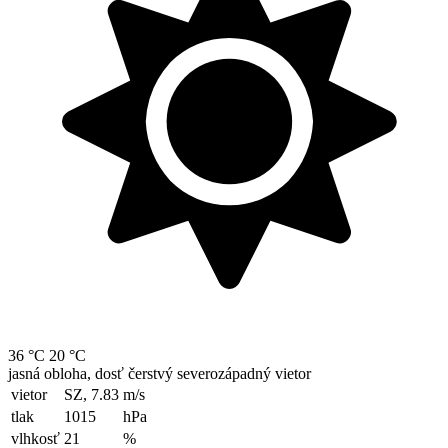
36 °C
20 °C
jasná obloha, dosť čerstvý severozápadný vietor
vietor
SZ, 7.83
m/s
tlak
1015
hPa
vlhkosť
21
%