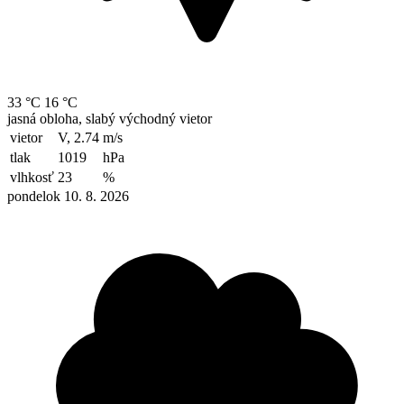
33 °C
16 °C
jasná obloha, slabý východný vietor
vietor
V, 2.74
m/s
tlak
1019
hPa
vlhkosť
23
%
pondelok 10. 8. 2026