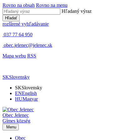
Rovno na obsah
Rovno na menu
Hľadaný výraz
Hľadať
rozšírené vyhľadávanie
037 77 64 950
obec.jelenec@jelenec.sk
Mapa webu
RSS
SK
Slovensky
SK
Slovensky
EN
English
HU
Magyar
Obec
Jelenec
Gímes
község
Menu
Obec