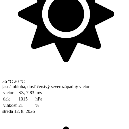
36 °C
20 °C
jasná obloha, dosť čerstvý severozápadný vietor
vietor
SZ, 7.83
m/s
tlak
1015
hPa
vlhkosť
21
%
streda 12. 8. 2026