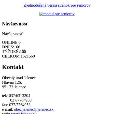
Zjednodušená verzia stránok pre seniorov
Návštevnosť
Návštevnosť:
ONLINE:
0
DNES:
166
TÝŽDEŇ:
166
CELKOM:
1621560
Kontakt
Obecný úrad Jelenec
Hlavná 126,
951 73 Jelenec
tel: 037/6313204
037/7764950
fax: 037/7764953
e-mail:
obec.jelenec@jelenec.sk
web:
www.jelenec.sk