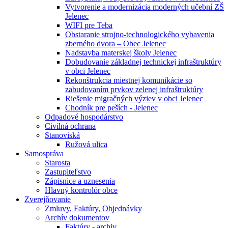
Vytvorenie a modernizácia moderných učební ZŠ
Jelenec
WIFI pre Teba
Obstaranie strojno-technologického vybavenia
zberného dvora – Obec Jelenec
Nadstavba materskej školy Jelenec
Dobudovanie základnej technickej infraštruktúry
v obci Jelenec
Rekonštrukcia miestnej komunikácie so
zabudovaním prvkov zelenej infraštruktúry
Riešenie migračných výziev v obci Jelenec
Chodník pre peších - Jelenec
Odpadové hospodárstvo
Civilná ochrana
Stanoviská
Ružová ulica
Samospráva
Starosta
Zastupiteľstvo
Zápisnice a uznesenia
Hlavný kontrolór obce
Zverejňovanie
Zmluvy, Faktúry, Objednávky
Archív dokumentov
Faktúry - archiv