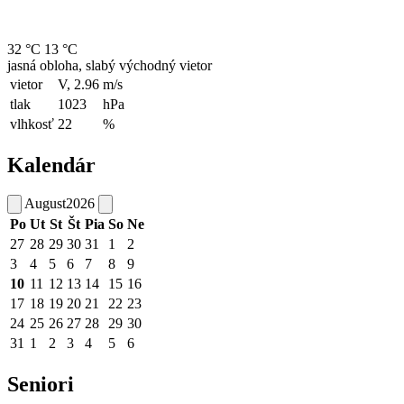
32 °C
13 °C
jasná obloha, slabý východný vietor
vietor
V, 2.96
m/s
tlak
1023
hPa
vlhkosť
22
%
Kalendár
August
2026
Po
Ut
St
Št
Pia
So
Ne
27
28
29
30
31
1
2
3
4
5
6
7
8
9
10
11
12
13
14
15
16
17
18
19
20
21
22
23
24
25
26
27
28
29
30
31
1
2
3
4
5
6
Seniori