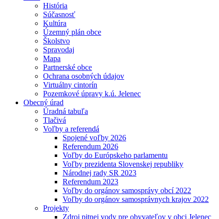
História
Súčasnosť
Kultúra
Územný plán obce
Školstvo
Spravodaj
Mapa
Partnerské obce
Ochrana osobných údajov
Virtuálny cintorín
Pozemkové úpravy k.ú. Jelenec
Obecný úrad
Úradná tabuľa
Tlačivá
Voľby a referendá
Spojené voľby 2026
Referendum 2026
Voľby do Európskeho parlamentu
Voľby prezidenta Slovenskej republiky
Národnej rady SR 2023
Referendum 2023
Voľby do orgánov samosprávy obcí 2022
Voľby do orgánov samosprávnych krajov 2022
Projekty
Zdroj pitnej vody pre obyvateľov v obci Jelenec