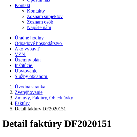
Kontakt
Kontakty
Zoznam subjektov
Zoznam osôb
Napíšte nám
Úradné hodiny
Odpadové hospodárstvo
Ako vybaviť
VZN
Územný plán
Inštitúcie
Ubytovanie
Služby občanom
Úvodná stránka
Zverejňovanie
Zmluvy, Faktúry, Objednávky
Faktúry
Detail faktúry DF2020151
Detail faktúry DF2020151