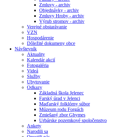
Zmluvy - archiv
Objednávky - archiv
Zmluvy Hroby - archiv
Výrub stromov - archiv
Verejné obstarávanie
VZN
Hospodárenie
Dôležité dokumeny obce
Návštevník
Aktuality
Kalendár akcií
Fotogaléria
Videá
Služby
Ubytovanie
Odkazy
Základná škola Jelenec
Farský úrad v Jelenci
Maďarský folklórny súbor
Múzeum rodu Forgách
Zmiešaný zbor Ghymes
Urbárske pozemkové spoločenstvo
Ankety
Narodili sa
Opustili nás