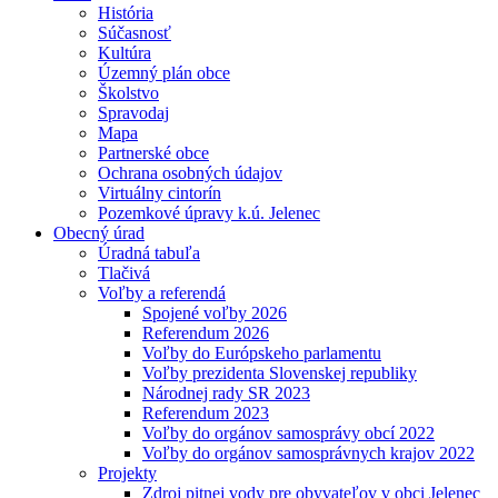
História
Súčasnosť
Kultúra
Územný plán obce
Školstvo
Spravodaj
Mapa
Partnerské obce
Ochrana osobných údajov
Virtuálny cintorín
Pozemkové úpravy k.ú. Jelenec
Obecný úrad
Úradná tabuľa
Tlačivá
Voľby a referendá
Spojené voľby 2026
Referendum 2026
Voľby do Európskeho parlamentu
Voľby prezidenta Slovenskej republiky
Národnej rady SR 2023
Referendum 2023
Voľby do orgánov samosprávy obcí 2022
Voľby do orgánov samosprávnych krajov 2022
Projekty
Zdroj pitnej vody pre obyvateľov v obci Jelenec