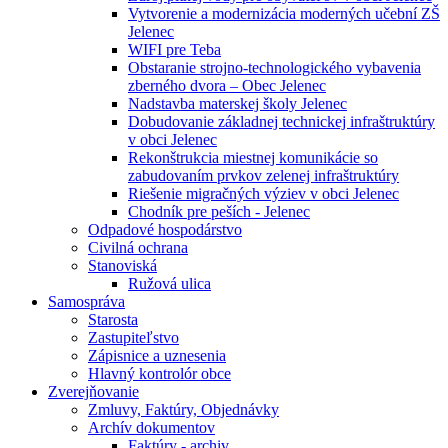
Vytvorenie a modernizácia moderných učební ZŠ
Jelenec
WIFI pre Teba
Obstaranie strojno-technologického vybavenia
zberného dvora – Obec Jelenec
Nadstavba materskej školy Jelenec
Dobudovanie základnej technickej infraštruktúry
v obci Jelenec
Rekonštrukcia miestnej komunikácie so
zabudovaním prvkov zelenej infraštruktúry
Riešenie migračných výziev v obci Jelenec
Chodník pre peších - Jelenec
Odpadové hospodárstvo
Civilná ochrana
Stanoviská
Ružová ulica
Samospráva
Starosta
Zastupiteľstvo
Zápisnice a uznesenia
Hlavný kontrolór obce
Zverejňovanie
Zmluvy, Faktúry, Objednávky
Archív dokumentov
Faktúry - archiv