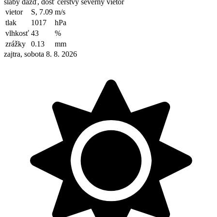
slabý dážď, dosť čerstvý severný vietor
vietor
S, 7.09
m/s
tlak
1017
hPa
vlhkosť
43
%
zrážky
0.13
mm
zajtra, sobota 8. 8. 2026