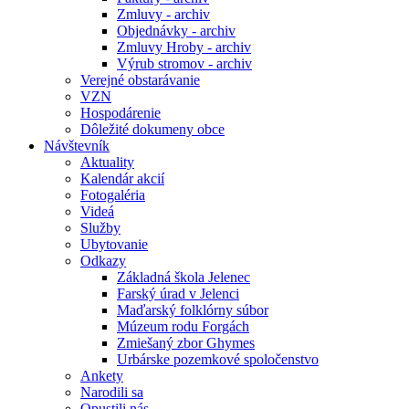
Zmluvy - archiv
Objednávky - archiv
Zmluvy Hroby - archiv
Výrub stromov - archiv
Verejné obstarávanie
VZN
Hospodárenie
Dôležité dokumeny obce
Návštevník
Aktuality
Kalendár akcií
Fotogaléria
Videá
Služby
Ubytovanie
Odkazy
Základná škola Jelenec
Farský úrad v Jelenci
Maďarský folklórny súbor
Múzeum rodu Forgách
Zmiešaný zbor Ghymes
Urbárske pozemkové spoločenstvo
Ankety
Narodili sa
Opustili nás