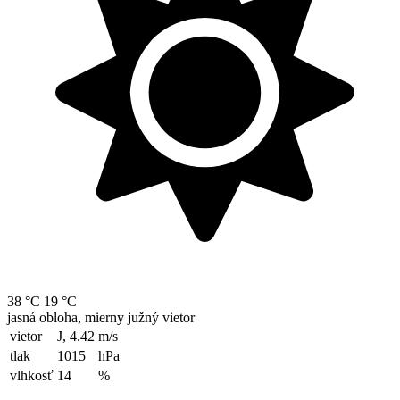
38 °C
19 °C
jasná obloha, mierny južný vietor
vietor
J, 4.42
m/s
tlak
1015
hPa
vlhkosť
14
%