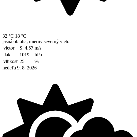
32 °C
18 °C
jasná obloha, mierny severný vietor
vietor
S, 4.57
m/s
tlak
1019
hPa
vlhkosť
25
%
nedeľa 9. 8. 2026