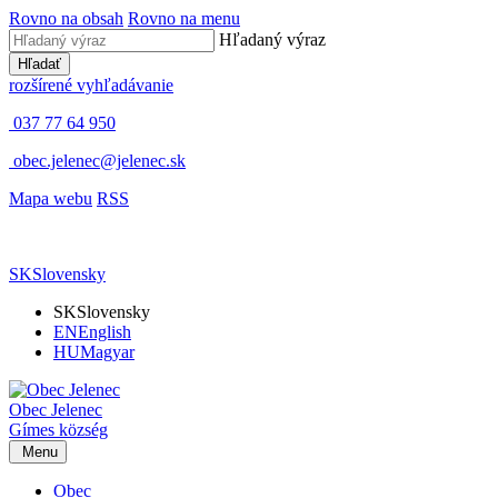
Rovno na obsah
Rovno na menu
Hľadaný výraz
Hľadať
rozšírené vyhľadávanie
037 77 64 950
obec.jelenec@jelenec.sk
Mapa webu
RSS
SK
Slovensky
SK
Slovensky
EN
English
HU
Magyar
Obec
Jelenec
Gímes
község
Menu
Obec