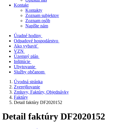
Kontakt
Kontakty
Zoznam subjektov
Zoznam osôb
Napíšte nám
Úradné hodiny
Odpadové hospodárstvo
Ako vybaviť
VZN
Územný plán
Inštitúcie
Ubytovanie
Služby občanom
Úvodná stránka
Zverejňovanie
Zmluvy, Faktúry, Objednávky
Faktúry
Detail faktúry DF2020152
Detail faktúry DF2020152