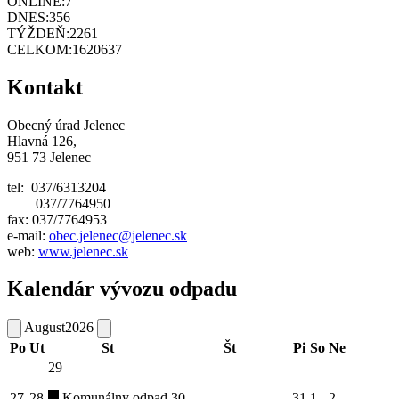
ONLINE:
7
DNES:
356
TÝŽDEŇ:
2261
CELKOM:
1620637
Kontakt
Obecný úrad Jelenec
Hlavná 126,
951 73 Jelenec
tel: 037/6313204
037/7764950
fax: 037/7764953
e-mail:
obec.jelenec@jelenec.sk
web:
www.jelenec.sk
Kalendár vývozu odpadu
August
2026
Po
Ut
St
Št
Pi
So
Ne
29
27
28
Komunálny odpad
30
31
1
2