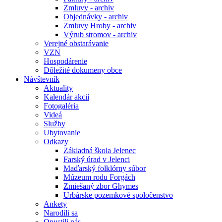
Zmluvy - archiv
Objednávky - archiv
Zmluvy Hroby - archiv
Výrub stromov - archiv
Verejné obstarávanie
VZN
Hospodárenie
Dôležité dokumeny obce
Návštevník
Aktuality
Kalendár akcií
Fotogaléria
Videá
Služby
Ubytovanie
Odkazy
Základná škola Jelenec
Farský úrad v Jelenci
Maďarský folklórny súbor
Múzeum rodu Forgách
Zmiešaný zbor Ghymes
Urbárske pozemkové spoločenstvo
Ankety
Narodili sa
Opustili nás