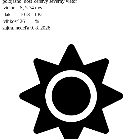
polojasno, dosť čerstvý severný vietor
vietor
S, 5.74
m/s
tlak
1018
hPa
vlhkosť
26
%
zajtra, nedeľa 9. 8. 2026