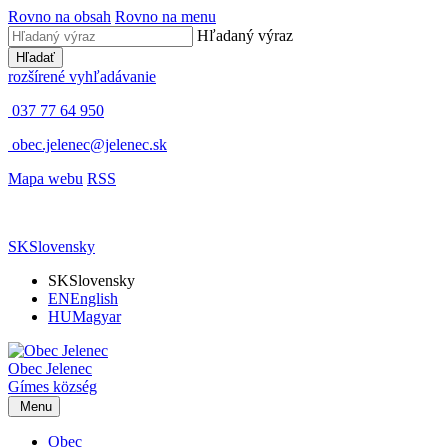
Rovno na obsah
Rovno na menu
Hľadaný výraz
Hľadať
rozšírené vyhľadávanie
037 77 64 950
obec.jelenec@jelenec.sk
Mapa webu
RSS
SK
Slovensky
SK
Slovensky
EN
English
HU
Magyar
Obec
Jelenec
Gímes
község
Menu
Obec