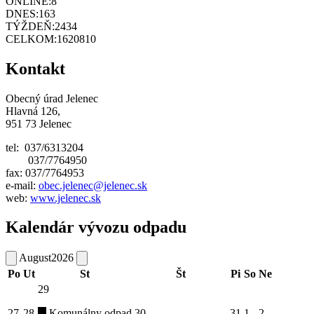
ONLINE:
8
DNES:
163
TÝŽDEŇ:
2434
CELKOM:
1620810
Kontakt
Obecný úrad Jelenec
Hlavná 126,
951 73 Jelenec
tel: 037/6313204
037/7764950
fax: 037/7764953
e-mail:
obec.jelenec@jelenec.sk
web:
www.jelenec.sk
Kalendár vývozu odpadu
August
2026
Po
Ut
St
Št
Pi
So
Ne
29
27
28
Komunálny odpad
30
31
1
2