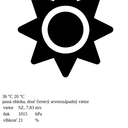
36 °C
20 °C
jasná obloha, dosť čerstvý severozápadný vietor
vietor
SZ, 7.83
m/s
tlak
1015
hPa
vlhkosť
21
%