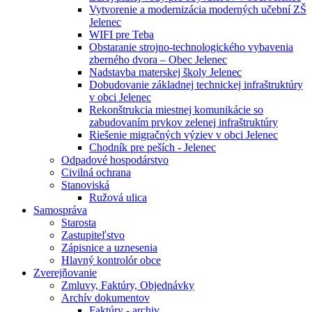
Vytvorenie a modernizácia moderných učební ZŠ
Jelenec
WIFI pre Teba
Obstaranie strojno-technologického vybavenia
zberného dvora – Obec Jelenec
Nadstavba materskej školy Jelenec
Dobudovanie základnej technickej infraštruktúry
v obci Jelenec
Rekonštrukcia miestnej komunikácie so
zabudovaním prvkov zelenej infraštruktúry
Riešenie migračných výziev v obci Jelenec
Chodník pre peších - Jelenec
Odpadové hospodárstvo
Civilná ochrana
Stanoviská
Ružová ulica
Samospráva
Starosta
Zastupiteľstvo
Zápisnice a uznesenia
Hlavný kontrolór obce
Zverejňovanie
Zmluvy, Faktúry, Objednávky
Archív dokumentov
Faktúry - archiv