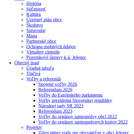
História
Súčasnosť
Kultúra
Územný plán obce
Školstvo
Spravodaj
Mapa
Partnerské obce
Ochrana osobných údajov
Virtuálny cintorín
Pozemkové úpravy k.ú. Jelenec
Obecný úrad
Úradná tabuľa
Tlačivá
Voľby a referendá
Spojené voľby 2026
Referendum 2026
Voľby do Európskeho parlamentu
Voľby prezidenta Slovenskej republiky
Národnej rady SR 2023
Referendum 2023
Voľby do orgánov samosprávy obcí 2022
Voľby do orgánov samosprávnych krajov 2022
Projekty
Zdroj pitnej vody pre obyvateľov v obci Jelenec