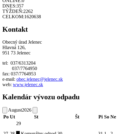
ONLINE:
0
DNES:
357
TÝŽDEŇ:
2262
CELKOM:
1620638
Kontakt
Obecný úrad Jelenec
Hlavná 126,
951 73 Jelenec
tel: 037/6313204
037/7764950
fax: 037/7764953
e-mail:
obec.jelenec@jelenec.sk
web:
www.jelenec.sk
Kalendár vývozu odpadu
August
2026
Po
Ut
St
Št
Pi
So
Ne
29
27
28
Komunálny odpad
30
31
1
2