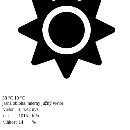
38 °C
19 °C
jasná obloha, mierny južný vietor
vietor
J, 4.42
m/s
tlak
1015
hPa
vlhkosť
14
%