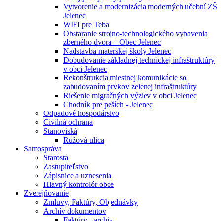
Vytvorenie a modernizácia moderných učební ZŠ
Jelenec
WIFI pre Teba
Obstaranie strojno-technologického vybavenia
zberného dvora – Obec Jelenec
Nadstavba materskej školy Jelenec
Dobudovanie základnej technickej infraštruktúry
v obci Jelenec
Rekonštrukcia miestnej komunikácie so
zabudovaním prvkov zelenej infraštruktúry
Riešenie migračných výziev v obci Jelenec
Chodník pre peších - Jelenec
Odpadové hospodárstvo
Civilná ochrana
Stanoviská
Ružová ulica
Samospráva
Starosta
Zastupiteľstvo
Zápisnice a uznesenia
Hlavný kontrolór obce
Zverejňovanie
Zmluvy, Faktúry, Objednávky
Archív dokumentov
Faktúry - archiv