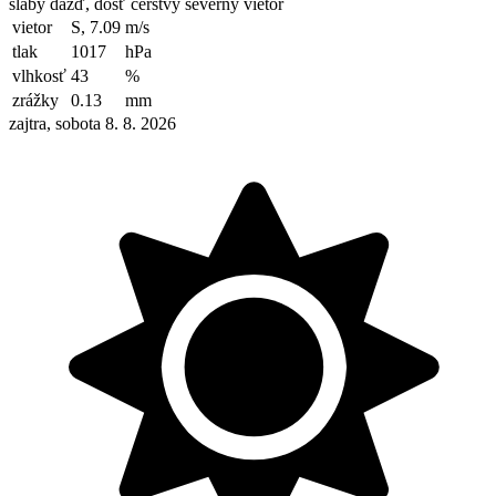
slabý dážď, dosť čerstvý severný vietor
vietor
S, 7.09
m/s
tlak
1017
hPa
vlhkosť
43
%
zrážky
0.13
mm
zajtra, sobota 8. 8. 2026