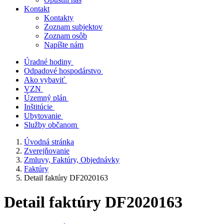
Kontakt
Kontakty
Zoznam subjektov
Zoznam osôb
Napíšte nám
Úradné hodiny
Odpadové hospodárstvo
Ako vybaviť
VZN
Územný plán
Inštitúcie
Ubytovanie
Služby občanom
Úvodná stránka
Zverejňovanie
Zmluvy, Faktúry, Objednávky
Faktúry
Detail faktúry DF2020163
Detail faktúry DF2020163