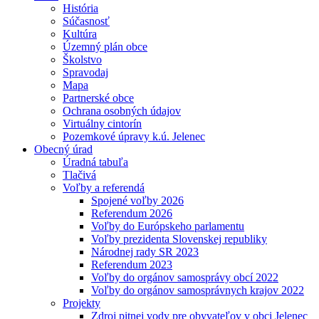
História
Súčasnosť
Kultúra
Územný plán obce
Školstvo
Spravodaj
Mapa
Partnerské obce
Ochrana osobných údajov
Virtuálny cintorín
Pozemkové úpravy k.ú. Jelenec
Obecný úrad
Úradná tabuľa
Tlačivá
Voľby a referendá
Spojené voľby 2026
Referendum 2026
Voľby do Európskeho parlamentu
Voľby prezidenta Slovenskej republiky
Národnej rady SR 2023
Referendum 2023
Voľby do orgánov samosprávy obcí 2022
Voľby do orgánov samosprávnych krajov 2022
Projekty
Zdroj pitnej vody pre obyvateľov v obci Jelenec