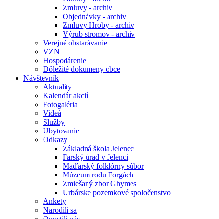
Zmluvy - archiv
Objednávky - archiv
Zmluvy Hroby - archiv
Výrub stromov - archiv
Verejné obstarávanie
VZN
Hospodárenie
Dôležité dokumeny obce
Návštevník
Aktuality
Kalendár akcií
Fotogaléria
Videá
Služby
Ubytovanie
Odkazy
Základná škola Jelenec
Farský úrad v Jelenci
Maďarský folklórny súbor
Múzeum rodu Forgách
Zmiešaný zbor Ghymes
Urbárske pozemkové spoločenstvo
Ankety
Narodili sa
Opustili nás