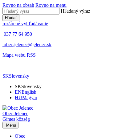
Rovno na obsah
Rovno na menu
Hľadaný výraz
Hľadať
rozšírené vyhľadávanie
037 77 64 950
obec.jelenec@jelenec.sk
Mapa webu
RSS
SK
Slovensky
SK
Slovensky
EN
English
HU
Magyar
Obec
Jelenec
Gímes
község
Menu
Obec