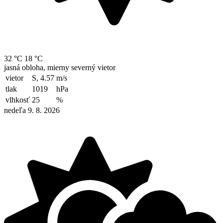
32 °C
18 °C
jasná obloha, mierny severný vietor
vietor
S, 4.57
m/s
tlak
1019
hPa
vlhkosť
25
%
nedeľa 9. 8. 2026