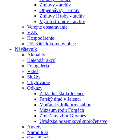
Zmluvy - archiv
Objednávky - archiv
Zmluvy Hroby - archiv
Výrub stromov - archiv
Verejné obstarávanie
VZN
Hospodárenie
Dôležité dokumeny obce
Návštevník
Aktuality
Kalendár akcií
Fotogaléria
Videá
Služby
Ubytovanie
Odkazy
Základná škola Jelenec
Farský úrad v Jelenci
Maďarský folklórny súbor
Múzeum rodu Forgách
Zmiešaný zbor Ghymes
Urbárske pozemkové spoločenstvo
Ankety
Narodili sa
Opustili nás