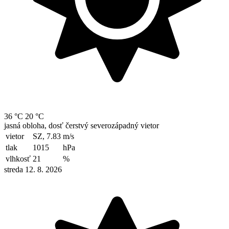
36 °C
20 °C
jasná obloha, dosť čerstvý severozápadný vietor
vietor
SZ, 7.83
m/s
tlak
1015
hPa
vlhkosť
21
%
streda 12. 8. 2026