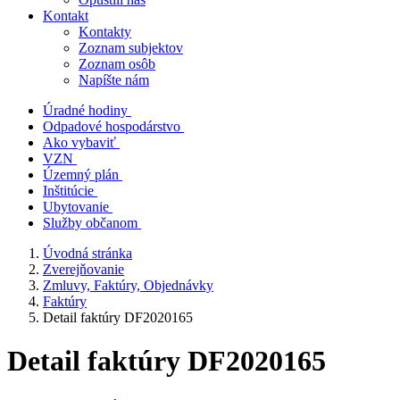
Kontakt
Kontakty
Zoznam subjektov
Zoznam osôb
Napíšte nám
Úradné hodiny
Odpadové hospodárstvo
Ako vybaviť
VZN
Územný plán
Inštitúcie
Ubytovanie
Služby občanom
Úvodná stránka
Zverejňovanie
Zmluvy, Faktúry, Objednávky
Faktúry
Detail faktúry DF2020165
Detail faktúry DF2020165