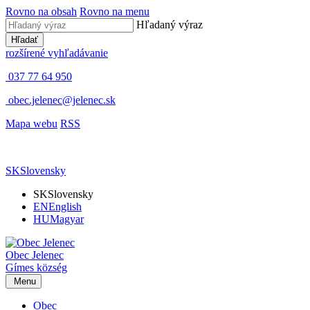
Rovno na obsah
Rovno na menu
Hľadaný výraz
Hľadať
rozšírené vyhľadávanie
037 77 64 950
obec.jelenec@jelenec.sk
Mapa webu
RSS
SK
Slovensky
SK
Slovensky
EN
English
HU
Magyar
Obec
Jelenec
Gímes
község
Menu
Obec