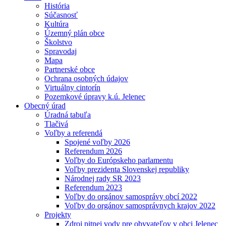
História
Súčasnosť
Kultúra
Územný plán obce
Školstvo
Spravodaj
Mapa
Partnerské obce
Ochrana osobných údajov
Virtuálny cintorín
Pozemkové úpravy k.ú. Jelenec
Obecný úrad
Úradná tabuľa
Tlačivá
Voľby a referendá
Spojené voľby 2026
Referendum 2026
Voľby do Európskeho parlamentu
Voľby prezidenta Slovenskej republiky
Národnej rady SR 2023
Referendum 2023
Voľby do orgánov samosprávy obcí 2022
Voľby do orgánov samosprávnych krajov 2022
Projekty
Zdroj pitnej vody pre obyvateľov v obci Jelenec