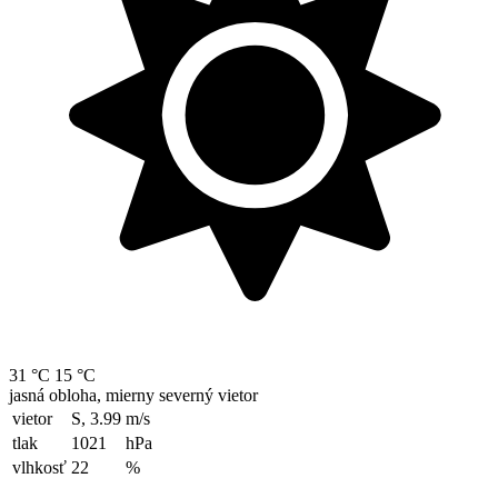
31 °C
15 °C
jasná obloha, mierny severný vietor
vietor
S, 3.99
m/s
tlak
1021
hPa
vlhkosť
22
%