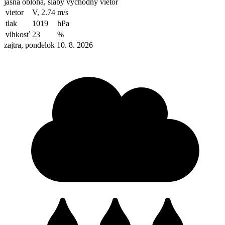
jasná obloha, slabý východný vietor
vietor
V, 2.74
m/s
tlak
1019
hPa
vlhkosť
23
%
zajtra, pondelok 10. 8. 2026