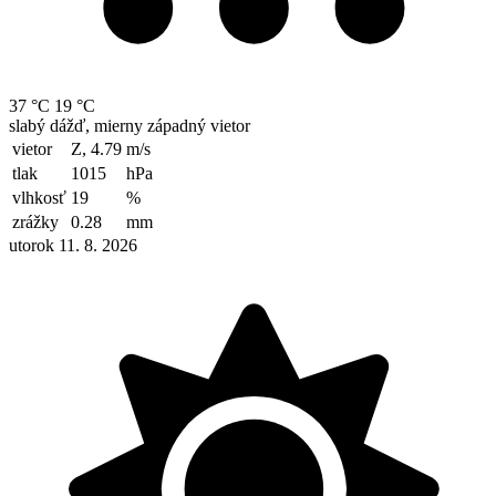
37 °C
19 °C
slabý dážď, mierny západný vietor
vietor
Z, 4.79
m/s
tlak
1015
hPa
vlhkosť
19
%
zrážky
0.28
mm
utorok 11. 8. 2026