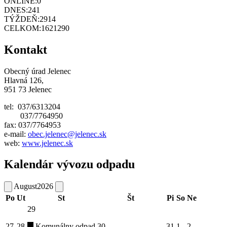
ONLINE:
0
DNES:
241
TÝŽDEŇ:
2914
CELKOM:
1621290
Kontakt
Obecný úrad Jelenec
Hlavná 126,
951 73 Jelenec
tel: 037/6313204
037/7764950
fax: 037/7764953
e-mail:
obec.jelenec@jelenec.sk
web:
www.jelenec.sk
Kalendár vývozu odpadu
August
2026
Po
Ut
St
Št
Pi
So
Ne
29
27
28
Komunálny odpad
30
31
1
2