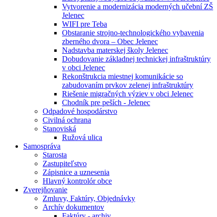
Vytvorenie a modernizácia moderných učební ZŠ
Jelenec
WIFI pre Teba
Obstaranie strojno-technologického vybavenia
zberného dvora – Obec Jelenec
Nadstavba materskej školy Jelenec
Dobudovanie základnej technickej infraštruktúry
v obci Jelenec
Rekonštrukcia miestnej komunikácie so
zabudovaním prvkov zelenej infraštruktúry
Riešenie migračných výziev v obci Jelenec
Chodník pre peších - Jelenec
Odpadové hospodárstvo
Civilná ochrana
Stanoviská
Ružová ulica
Samospráva
Starosta
Zastupiteľstvo
Zápisnice a uznesenia
Hlavný kontrolór obce
Zverejňovanie
Zmluvy, Faktúry, Objednávky
Archív dokumentov
Faktúry - archiv