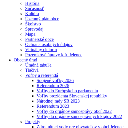
História
Súčasnosť
Kultúra
Územný plán obce
Školstvo
Spravodaj
Mapa
Partnerské obce
Ochrana osobných údajov
Virtuálny cintorín
Pozemkové úpravy k.ú. Jelenec
Obecný úrad
Úradná tabuľa
Tlačivá
Voľby a referendá
Spojené voľby 2026
Referendum 2026
Voľby do Európskeho parlamentu
Voľby prezidenta Slovenskej republiky
Národnej rady SR 2023
Referendum 2023
Voľby do orgánov samosprávy obcí 2022
Voľby do orgánov samosprávnych krajov 2022
Projekty
Zdroj pitnej vody pre obyvateľov v obci Jelenec