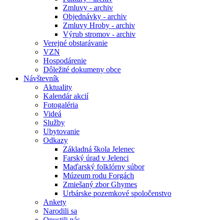
Zmluvy - archiv
Objednávky - archiv
Zmluvy Hroby - archiv
Výrub stromov - archiv
Verejné obstarávanie
VZN
Hospodárenie
Dôležité dokumeny obce
Návštevník
Aktuality
Kalendár akcií
Fotogaléria
Videá
Služby
Ubytovanie
Odkazy
Základná škola Jelenec
Farský úrad v Jelenci
Maďarský folklórny súbor
Múzeum rodu Forgách
Zmiešaný zbor Ghymes
Urbárske pozemkové spoločenstvo
Ankety
Narodili sa
Opustili nás