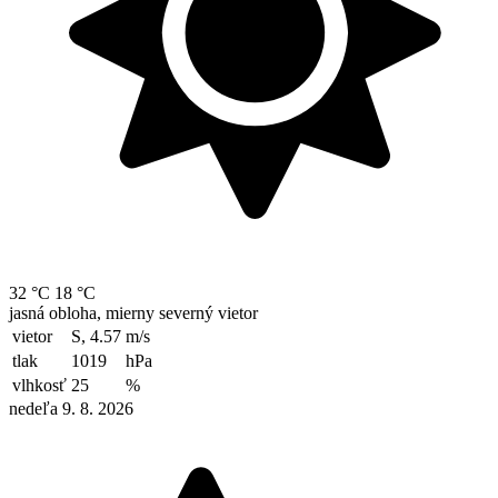
32 °C
18 °C
jasná obloha, mierny severný vietor
vietor
S, 4.57
m/s
tlak
1019
hPa
vlhkosť
25
%
nedeľa 9. 8. 2026