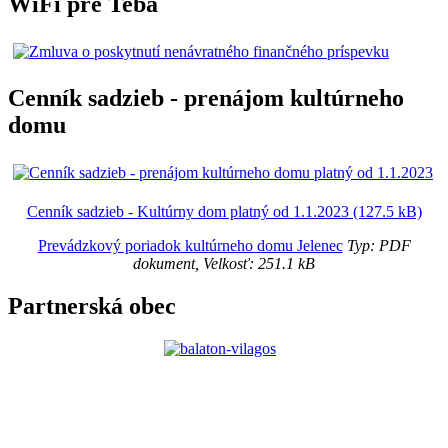
WiFi pre Teba
Cenník sadzieb - prenájom kultúrneho
domu
Cenník sadzieb - Kultúrny dom platný od 1.1.2023 (127.5 kB)
Prevádzkový poriadok kultúrneho domu Jelenec
Typ: PDF
dokument, Velkosť: 251.1 kB
Partnerská obec