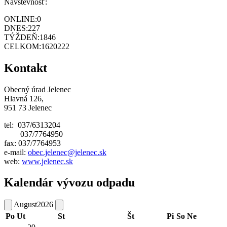
Návštevnosť:
ONLINE:
0
DNES:
227
TÝŽDEŇ:
1846
CELKOM:
1620222
Kontakt
Obecný úrad Jelenec
Hlavná 126,
951 73 Jelenec
tel: 037/6313204
037/7764950
fax: 037/7764953
e-mail:
obec.jelenec@jelenec.sk
web:
www.jelenec.sk
Kalendár vývozu odpadu
August
2026
Po
Ut
St
Št
Pi
So
Ne