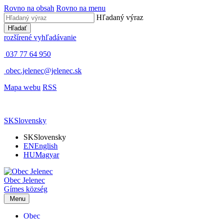
Rovno na obsah
Rovno na menu
Hľadaný výraz
Hľadať
rozšírené vyhľadávanie
037 77 64 950
obec.jelenec@jelenec.sk
Mapa webu
RSS
SK
Slovensky
SK
Slovensky
EN
English
HU
Magyar
Obec
Jelenec
Gímes
község
Menu
Obec