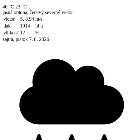
40 °C
23 °C
jasná obloha, čerstvý severný vietor
vietor
S, 8.94
m/s
tlak
1014
hPa
vlhkosť
12
%
zajtra, piatok 7. 8. 2026