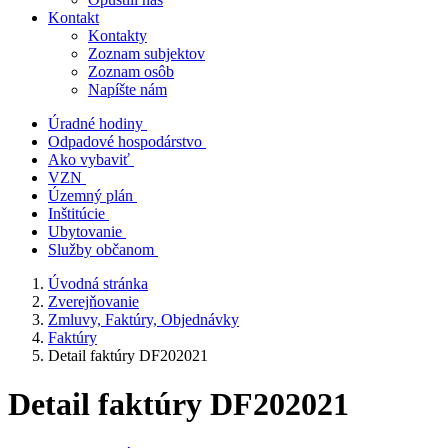
Kontakt
Kontakty
Zoznam subjektov
Zoznam osôb
Napíšte nám
Úradné hodiny
Odpadové hospodárstvo
Ako vybaviť
VZN
Územný plán
Inštitúcie
Ubytovanie
Služby občanom
Úvodná stránka
Zverejňovanie
Zmluvy, Faktúry, Objednávky
Faktúry
Detail faktúry DF202021
Detail faktúry DF202021