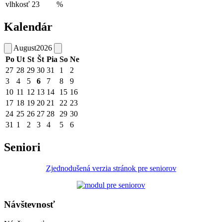
vlhkosť
23
%
Kalendár
August
2026
Po
Ut
St
Št
Pia
So
Ne
27
28
29
30
31
1
2
3
4
5
6
7
8
9
10
11
12
13
14
15
16
17
18
19
20
21
22
23
24
25
26
27
28
29
30
31
1
2
3
4
5
6
Seniori
Zjednodušená verzia stránok pre seniorov
Návštevnosť