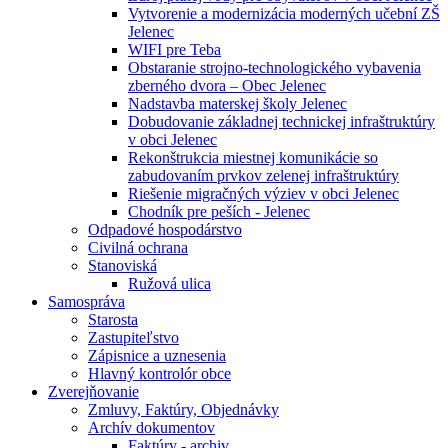
Vytvorenie a modernizácia moderných učební ZŠ
Jelenec
WIFI pre Teba
Obstaranie strojno-technologického vybavenia
zberného dvora – Obec Jelenec
Nadstavba materskej školy Jelenec
Dobudovanie základnej technickej infraštruktúry
v obci Jelenec
Rekonštrukcia miestnej komunikácie so
zabudovaním prvkov zelenej infraštruktúry
Riešenie migračných výziev v obci Jelenec
Chodník pre peších - Jelenec
Odpadové hospodárstvo
Civilná ochrana
Stanoviská
Ružová ulica
Samospráva
Starosta
Zastupiteľstvo
Zápisnice a uznesenia
Hlavný kontrolór obce
Zverejňovanie
Zmluvy, Faktúry, Objednávky
Archív dokumentov
Faktúry - archiv