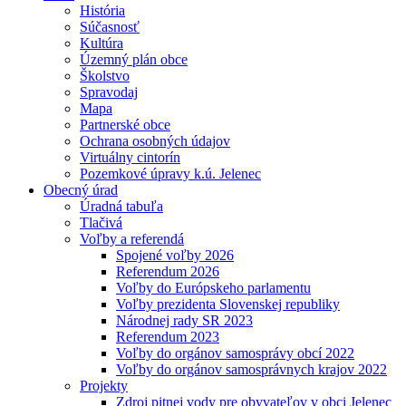
História
Súčasnosť
Kultúra
Územný plán obce
Školstvo
Spravodaj
Mapa
Partnerské obce
Ochrana osobných údajov
Virtuálny cintorín
Pozemkové úpravy k.ú. Jelenec
Obecný úrad
Úradná tabuľa
Tlačivá
Voľby a referendá
Spojené voľby 2026
Referendum 2026
Voľby do Európskeho parlamentu
Voľby prezidenta Slovenskej republiky
Národnej rady SR 2023
Referendum 2023
Voľby do orgánov samosprávy obcí 2022
Voľby do orgánov samosprávnych krajov 2022
Projekty
Zdroj pitnej vody pre obyvateľov v obci Jelenec