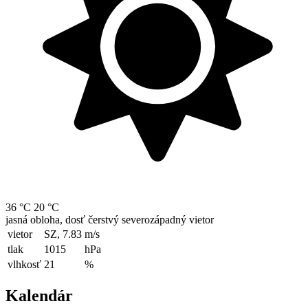
36 °C
20 °C
jasná obloha, dosť čerstvý severozápadný vietor
vietor
SZ, 7.83
m/s
tlak
1015
hPa
vlhkosť
21
%
Kalendár