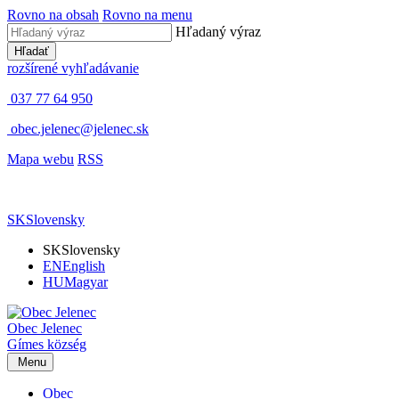
Rovno na obsah
Rovno na menu
Hľadaný výraz
Hľadať
rozšírené vyhľadávanie
037 77 64 950
obec.jelenec@jelenec.sk
Mapa webu
RSS
SK
Slovensky
SK
Slovensky
EN
English
HU
Magyar
Obec
Jelenec
Gímes
község
Menu
Obec