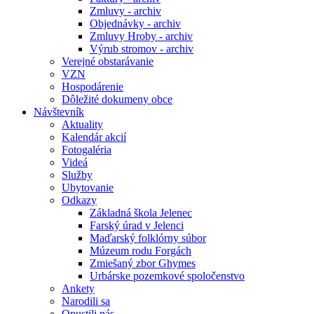
Zmluvy - archiv
Objednávky - archiv
Zmluvy Hroby - archiv
Výrub stromov - archiv
Verejné obstarávanie
VZN
Hospodárenie
Dôležité dokumeny obce
Návštevník
Aktuality
Kalendár akcií
Fotogaléria
Videá
Služby
Ubytovanie
Odkazy
Základná škola Jelenec
Farský úrad v Jelenci
Maďarský folklórny súbor
Múzeum rodu Forgách
Zmiešaný zbor Ghymes
Urbárske pozemkové spoločenstvo
Ankety
Narodili sa
Opustili nás