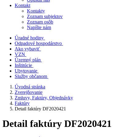
Kontakt
Kontakty
Zoznam subjektov
Zoznam osôb
Napíšte nám
Úradné hodiny
Odpadové hospodárstvo
Ako vybaviť
VZN
Územný plán
Inštitúcie
Ubytovanie
Služby občanom
Úvodná stránka
Zverejňovanie
Zmluvy, Faktúry, Objednávky
Faktúry
Detail faktúry DF2020421
Detail faktúry DF2020421