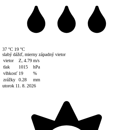
37 °C
19 °C
slabý dážď, mierny západný vietor
vietor
Z, 4.79
m/s
tlak
1015
hPa
vlhkosť
19
%
zrážky
0.28
mm
utorok 11. 8. 2026