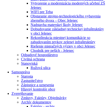
Vytvorenie a modernizácia moderných učební ZŠ
Jelenec
WIFI pre Teba
Obstaranie strojno-technologického vybavenia
zberného dvora – Obec Jelenec
Nadstavba materskej školy Jelenec
Dobudovanie základnej technickej infraštruktúry
v obci Jelenec
Rekonštrukcia miestnej komunikácie so
zabudovaním prvkov zelenej infraštruktúry
Riešenie migračných výziev v obci Jelenec
Chodník pre peších - Jelenec
Odpadové hospodárstvo
Civilná ochrana
Stanoviská
Ružová ulica
Samospráva
Starosta
Zastupiteľstvo
Zápisnice a uznesenia
Hlavný kontrolór obce
Zverejňovanie
Zmluvy, Faktúry, Objednávky
Archív dokumentov
Faktúry - archiv