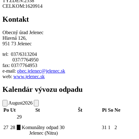
TÝŽDEŇ:
2538
CELKOM:
1620914
Kontakt
Obecný úrad Jelenec
Hlavná 126,
951 73 Jelenec
tel: 037/6313204
037/7764950
fax: 037/7764953
e-mail:
obec.jelenec@jelenec.sk
web:
www.jelenec.sk
Kalendár vývozu odpadu
August
2026
Po
Ut
St
Št
Pi
So
Ne
29
27
28
Komunálny odpad
30
31
1
2
Jelenec (Nitra)