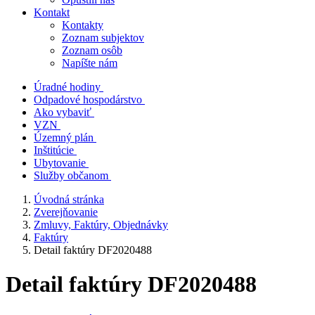
Kontakt
Kontakty
Zoznam subjektov
Zoznam osôb
Napíšte nám
Úradné hodiny
Odpadové hospodárstvo
Ako vybaviť
VZN
Územný plán
Inštitúcie
Ubytovanie
Služby občanom
Úvodná stránka
Zverejňovanie
Zmluvy, Faktúry, Objednávky
Faktúry
Detail faktúry DF2020488
Detail faktúry DF2020488