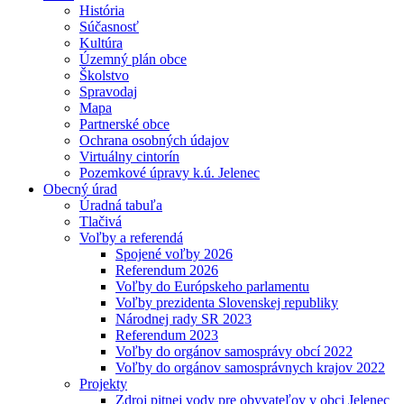
História
Súčasnosť
Kultúra
Územný plán obce
Školstvo
Spravodaj
Mapa
Partnerské obce
Ochrana osobných údajov
Virtuálny cintorín
Pozemkové úpravy k.ú. Jelenec
Obecný úrad
Úradná tabuľa
Tlačivá
Voľby a referendá
Spojené voľby 2026
Referendum 2026
Voľby do Európskeho parlamentu
Voľby prezidenta Slovenskej republiky
Národnej rady SR 2023
Referendum 2023
Voľby do orgánov samosprávy obcí 2022
Voľby do orgánov samosprávnych krajov 2022
Projekty
Zdroj pitnej vody pre obyvateľov v obci Jelenec