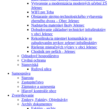
Vytvorenie a modernizácia moderných učební ZŠ
Jelenec
WIFI pre Teba
Obstaranie strojno-technologického vybavenia
zberného dvora – Obec Jelenec
Nadstavba materskej školy Jelenec
Dobudovanie základnej technickej infraštruktúry
v obci Jelenec
Rekonštrukcia miestnej komunikácie so
zabudovaním prvkov zelenej infraštruktúry
Riešenie migračných výziev v obci Jelenec
Chodník pre peších - Jelenec
Odpadové hospodárstvo
Civilná ochrana
Stanoviská
Ružová ulica
Samospráva
Starosta
Zastupiteľstvo
Zápisnice a uznesenia
Hlavný kontrolór obce
Zverejňovanie
Zmluvy, Faktúry, Objednávky
Archív dokumentov
Faktúry - archiv