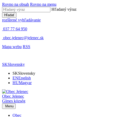
Rovno na obsah
Rovno na menu
Hľadaný výraz
Hľadať
rozšírené vyhľadávanie
037 77 64 950
obec.jelenec@jelenec.sk
Mapa webu
RSS
SK
Slovensky
SK
Slovensky
EN
English
HU
Magyar
Obec
Jelenec
Gímes
község
Menu
Obec