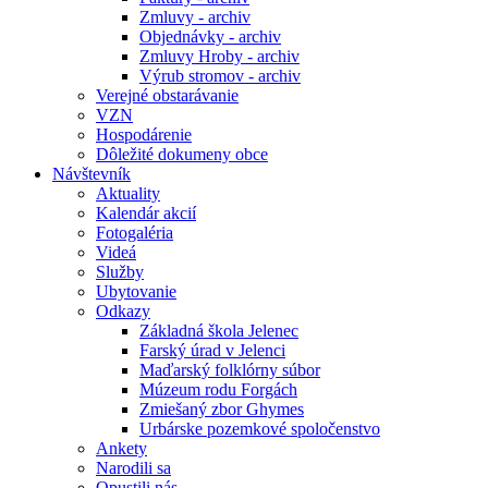
Zmluvy - archiv
Objednávky - archiv
Zmluvy Hroby - archiv
Výrub stromov - archiv
Verejné obstarávanie
VZN
Hospodárenie
Dôležité dokumeny obce
Návštevník
Aktuality
Kalendár akcií
Fotogaléria
Videá
Služby
Ubytovanie
Odkazy
Základná škola Jelenec
Farský úrad v Jelenci
Maďarský folklórny súbor
Múzeum rodu Forgách
Zmiešaný zbor Ghymes
Urbárske pozemkové spoločenstvo
Ankety
Narodili sa
Opustili nás