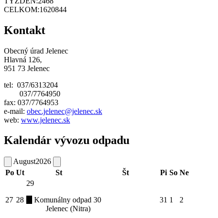
TÝŽDEŇ:
2468
CELKOM:
1620844
Kontakt
Obecný úrad Jelenec
Hlavná 126,
951 73 Jelenec
tel: 037/6313204
037/7764950
fax: 037/7764953
e-mail:
obec.jelenec@jelenec.sk
web:
www.jelenec.sk
Kalendár vývozu odpadu
August
2026
Po
Ut
St
Št
Pi
So
Ne
29
27
28
Komunálny odpad
30
31
1
2
Jelenec (Nitra)