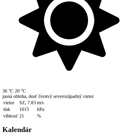
36 °C
20 °C
jasná obloha, dosť čerstvý severozápadný vietor
vietor
SZ, 7.83
m/s
tlak
1015
hPa
vlhkosť
21
%
Kalendár