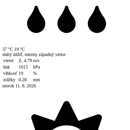
37 °C
19 °C
slabý dážď, mierny západný vietor
vietor
Z, 4.79
m/s
tlak
1015
hPa
vlhkosť
19
%
zrážky
0.28
mm
utorok 11. 8. 2026