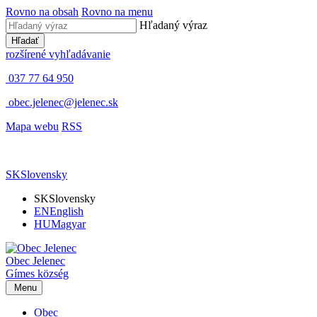
Rovno na obsah
Rovno na menu
Hľadaný výraz
Hľadať
rozšírené vyhľadávanie
037 77 64 950
obec.jelenec@jelenec.sk
Mapa webu
RSS
SK
Slovensky
SK
Slovensky
EN
English
HU
Magyar
Obec
Jelenec
Gímes
község
Menu
Obec