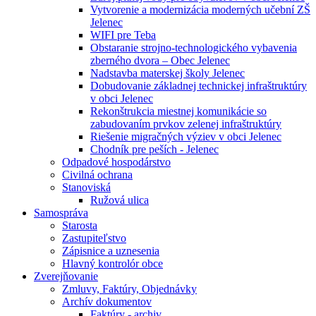
Vytvorenie a modernizácia moderných učební ZŠ
Jelenec
WIFI pre Teba
Obstaranie strojno-technologického vybavenia
zberného dvora – Obec Jelenec
Nadstavba materskej školy Jelenec
Dobudovanie základnej technickej infraštruktúry
v obci Jelenec
Rekonštrukcia miestnej komunikácie so
zabudovaním prvkov zelenej infraštruktúry
Riešenie migračných výziev v obci Jelenec
Chodník pre peších - Jelenec
Odpadové hospodárstvo
Civilná ochrana
Stanoviská
Ružová ulica
Samospráva
Starosta
Zastupiteľstvo
Zápisnice a uznesenia
Hlavný kontrolór obce
Zverejňovanie
Zmluvy, Faktúry, Objednávky
Archív dokumentov
Faktúry - archiv