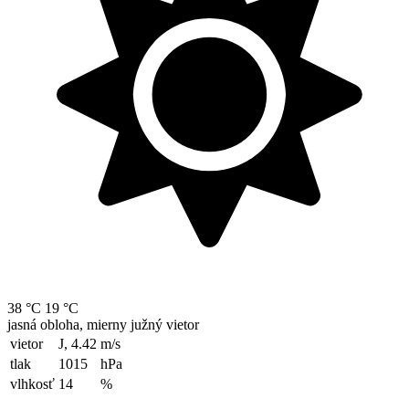
38 °C
19 °C
jasná obloha, mierny južný vietor
vietor
J, 4.42
m/s
tlak
1015
hPa
vlhkosť
14
%