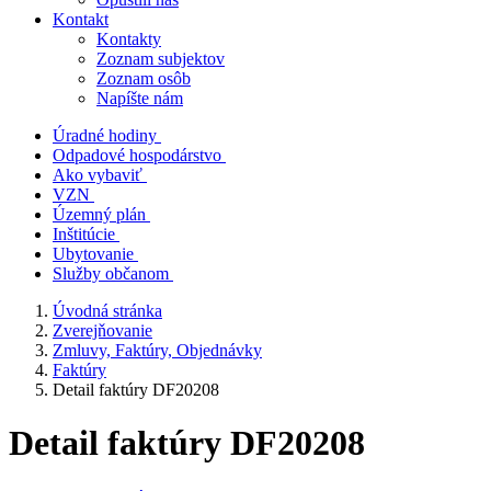
Kontakt
Kontakty
Zoznam subjektov
Zoznam osôb
Napíšte nám
Úradné hodiny
Odpadové hospodárstvo
Ako vybaviť
VZN
Územný plán
Inštitúcie
Ubytovanie
Služby občanom
Úvodná stránka
Zverejňovanie
Zmluvy, Faktúry, Objednávky
Faktúry
Detail faktúry DF20208
Detail faktúry DF20208