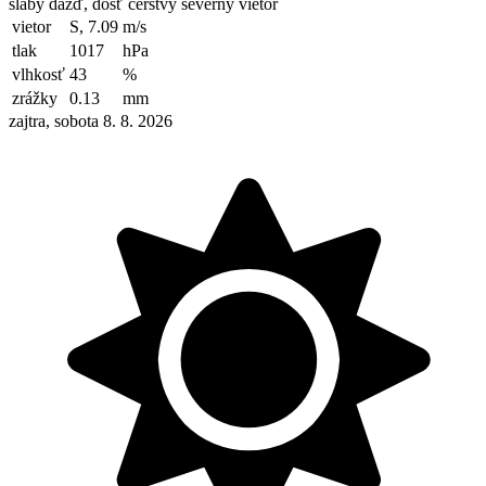
slabý dážď, dosť čerstvý severný vietor
vietor
S, 7.09
m/s
tlak
1017
hPa
vlhkosť
43
%
zrážky
0.13
mm
zajtra, sobota 8. 8. 2026