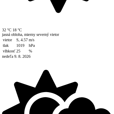
32 °C
18 °C
jasná obloha, mierny severný vietor
vietor
S, 4.57
m/s
tlak
1019
hPa
vlhkosť
25
%
nedeľa 9. 8. 2026