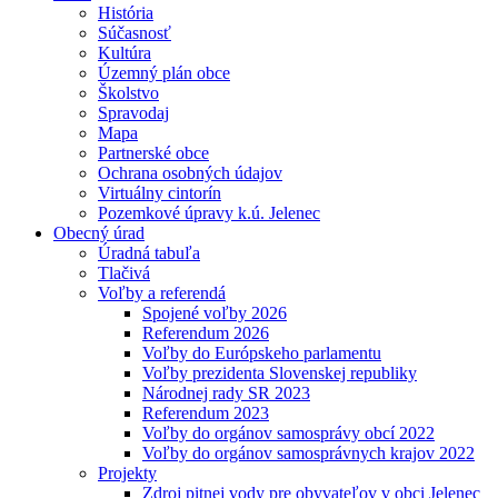
História
Súčasnosť
Kultúra
Územný plán obce
Školstvo
Spravodaj
Mapa
Partnerské obce
Ochrana osobných údajov
Virtuálny cintorín
Pozemkové úpravy k.ú. Jelenec
Obecný úrad
Úradná tabuľa
Tlačivá
Voľby a referendá
Spojené voľby 2026
Referendum 2026
Voľby do Európskeho parlamentu
Voľby prezidenta Slovenskej republiky
Národnej rady SR 2023
Referendum 2023
Voľby do orgánov samosprávy obcí 2022
Voľby do orgánov samosprávnych krajov 2022
Projekty
Zdroj pitnej vody pre obyvateľov v obci Jelenec