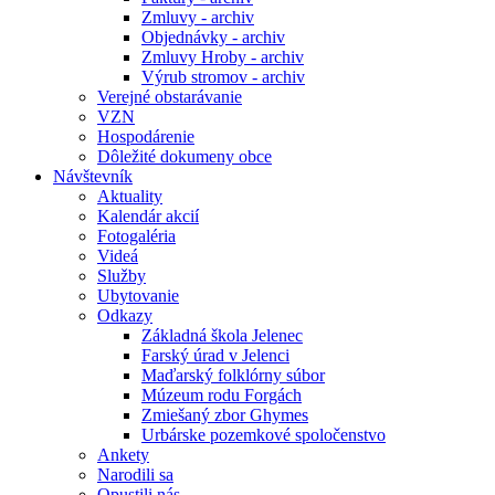
Zmluvy - archiv
Objednávky - archiv
Zmluvy Hroby - archiv
Výrub stromov - archiv
Verejné obstarávanie
VZN
Hospodárenie
Dôležité dokumeny obce
Návštevník
Aktuality
Kalendár akcií
Fotogaléria
Videá
Služby
Ubytovanie
Odkazy
Základná škola Jelenec
Farský úrad v Jelenci
Maďarský folklórny súbor
Múzeum rodu Forgách
Zmiešaný zbor Ghymes
Urbárske pozemkové spoločenstvo
Ankety
Narodili sa
Opustili nás