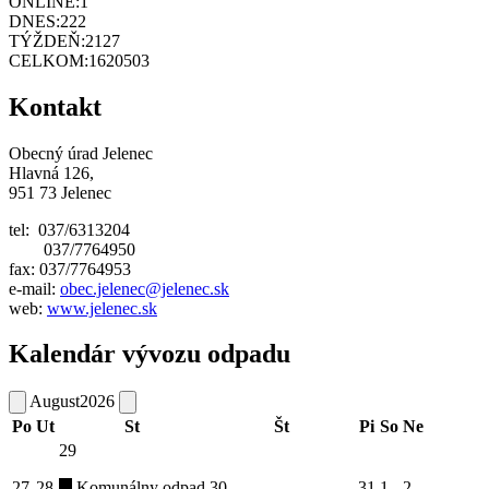
ONLINE:
1
DNES:
222
TÝŽDEŇ:
2127
CELKOM:
1620503
Kontakt
Obecný úrad Jelenec
Hlavná 126,
951 73 Jelenec
tel: 037/6313204
037/7764950
fax: 037/7764953
e-mail:
obec.jelenec@jelenec.sk
web:
www.jelenec.sk
Kalendár vývozu odpadu
August
2026
Po
Ut
St
Št
Pi
So
Ne
29
27
28
Komunálny odpad
30
31
1
2