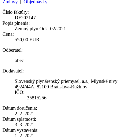
Zmluvy
|
Objednávky
Číslo faktúry:
DF202147
Popis plnenia:
Zemný plyn OcÚ 02/2021
Cena:
550,00 EUR
Odberateľ:
obec
Dodávateľ:
Slovenský plynárenský priemysel, a.s., Mlynské nivy
4924/44A, 82109 Bratislava-Ružinov
IČO:
35815256
Dátum doručenia:
2. 2. 2021
Dátum splatnosti:
3. 3. 2021
Dátum vystavenia:
1. 2. 2021