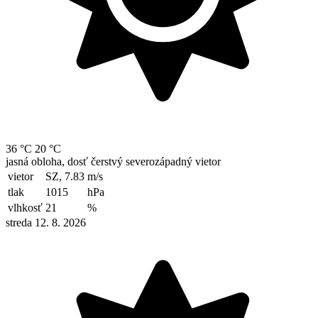
36 °C
20 °C
jasná obloha, dosť čerstvý severozápadný vietor
vietor
SZ, 7.83
m/s
tlak
1015
hPa
vlhkosť
21
%
streda 12. 8. 2026