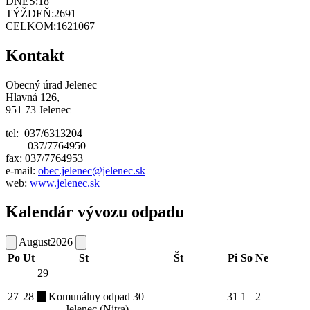
DNES:
18
TÝŽDEŇ:
2691
CELKOM:
1621067
Kontakt
Obecný úrad Jelenec
Hlavná 126,
951 73 Jelenec
tel: 037/6313204
037/7764950
fax: 037/7764953
e-mail:
obec.jelenec@jelenec.sk
web:
www.jelenec.sk
Kalendár vývozu odpadu
August
2026
Po
Ut
St
Št
Pi
So
Ne
29
27
28
Komunálny odpad
30
31
1
2
Jelenec (Nitra)