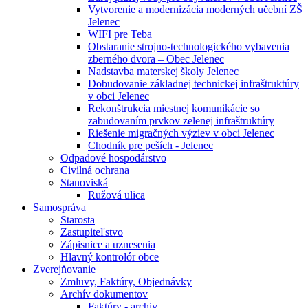
Vytvorenie a modernizácia moderných učební ZŠ
Jelenec
WIFI pre Teba
Obstaranie strojno-technologického vybavenia
zberného dvora – Obec Jelenec
Nadstavba materskej školy Jelenec
Dobudovanie základnej technickej infraštruktúry
v obci Jelenec
Rekonštrukcia miestnej komunikácie so
zabudovaním prvkov zelenej infraštruktúry
Riešenie migračných výziev v obci Jelenec
Chodník pre peších - Jelenec
Odpadové hospodárstvo
Civilná ochrana
Stanoviská
Ružová ulica
Samospráva
Starosta
Zastupiteľstvo
Zápisnice a uznesenia
Hlavný kontrolór obce
Zverejňovanie
Zmluvy, Faktúry, Objednávky
Archív dokumentov
Faktúry - archiv