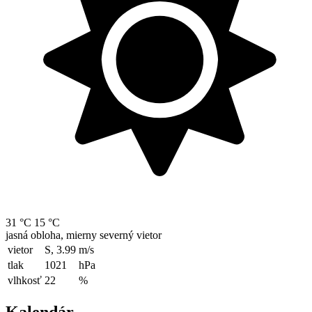
31 °C
15 °C
jasná obloha, mierny severný vietor
vietor
S, 3.99
m/s
tlak
1021
hPa
vlhkosť
22
%
Kalendár