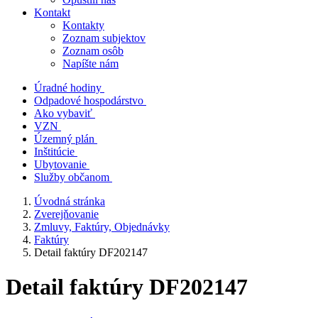
Kontakt
Kontakty
Zoznam subjektov
Zoznam osôb
Napíšte nám
Úradné hodiny
Odpadové hospodárstvo
Ako vybaviť
VZN
Územný plán
Inštitúcie
Ubytovanie
Služby občanom
Úvodná stránka
Zverejňovanie
Zmluvy, Faktúry, Objednávky
Faktúry
Detail faktúry DF202147
Detail faktúry DF202147