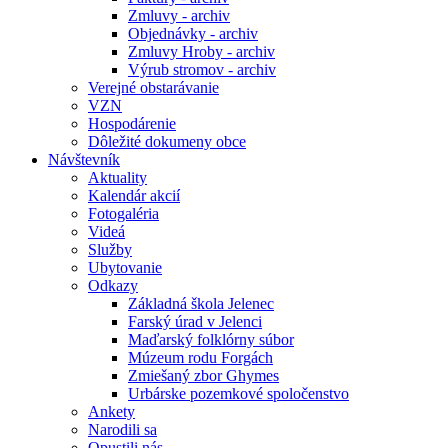
Zmluvy - archiv
Objednávky - archiv
Zmluvy Hroby - archiv
Výrub stromov - archiv
Verejné obstarávanie
VZN
Hospodárenie
Dôležité dokumeny obce
Návštevník
Aktuality
Kalendár akcií
Fotogaléria
Videá
Služby
Ubytovanie
Odkazy
Základná škola Jelenec
Farský úrad v Jelenci
Maďarský folklórny súbor
Múzeum rodu Forgách
Zmiešaný zbor Ghymes
Urbárske pozemkové spoločenstvo
Ankety
Narodili sa
Opustili nás