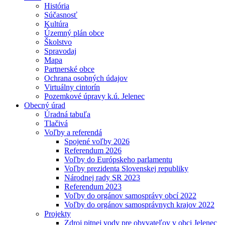
História
Súčasnosť
Kultúra
Územný plán obce
Školstvo
Spravodaj
Mapa
Partnerské obce
Ochrana osobných údajov
Virtuálny cintorín
Pozemkové úpravy k.ú. Jelenec
Obecný úrad
Úradná tabuľa
Tlačivá
Voľby a referendá
Spojené voľby 2026
Referendum 2026
Voľby do Európskeho parlamentu
Voľby prezidenta Slovenskej republiky
Národnej rady SR 2023
Referendum 2023
Voľby do orgánov samosprávy obcí 2022
Voľby do orgánov samosprávnych krajov 2022
Projekty
Zdroj pitnej vody pre obyvateľov v obci Jelenec