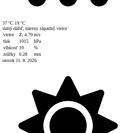
37 °C
19 °C
slabý dážď, mierny západný vietor
vietor
Z, 4.79
m/s
tlak
1015
hPa
vlhkosť
19
%
zrážky
0.28
mm
utorok 11. 8. 2026