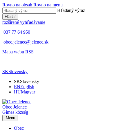
Rovno na obsah
Rovno na menu
Hľadaný výraz
Hľadať
rozšírené vyhľadávanie
037 77 64 950
obec.jelenec@jelenec.sk
Mapa webu
RSS
SK
Slovensky
SK
Slovensky
EN
English
HU
Magyar
Obec
Jelenec
Gímes
község
Menu
Obec