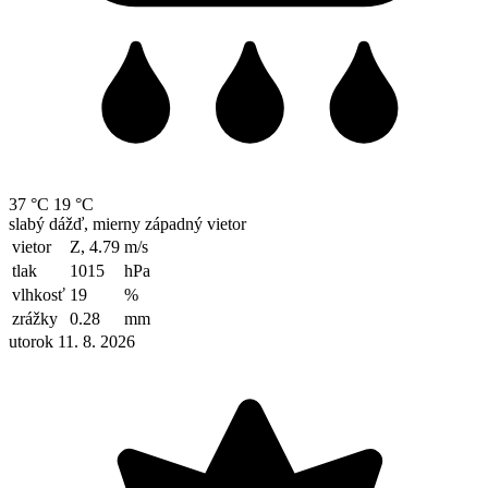
37 °C
19 °C
slabý dážď, mierny západný vietor
vietor
Z, 4.79
m/s
tlak
1015
hPa
vlhkosť
19
%
zrážky
0.28
mm
utorok 11. 8. 2026