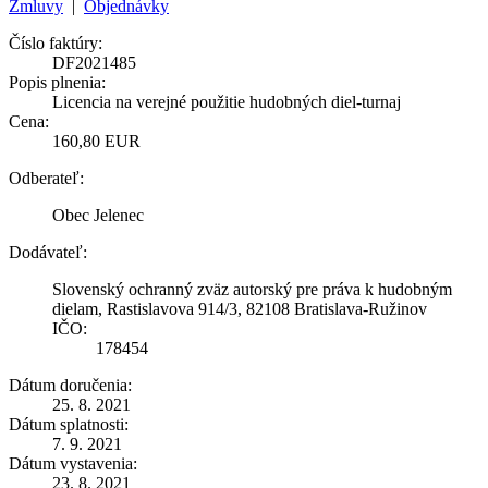
Zmluvy
|
Objednávky
Číslo faktúry:
DF2021485
Popis plnenia:
Licencia na verejné použitie hudobných diel-turnaj
Cena:
160,80 EUR
Odberateľ:
Obec Jelenec
Dodávateľ:
Slovenský ochranný zväz autorský pre práva k hudobným
dielam, Rastislavova 914/3, 82108 Bratislava-Ružinov
IČO:
178454
Dátum doručenia:
25. 8. 2021
Dátum splatnosti:
7. 9. 2021
Dátum vystavenia:
23. 8. 2021