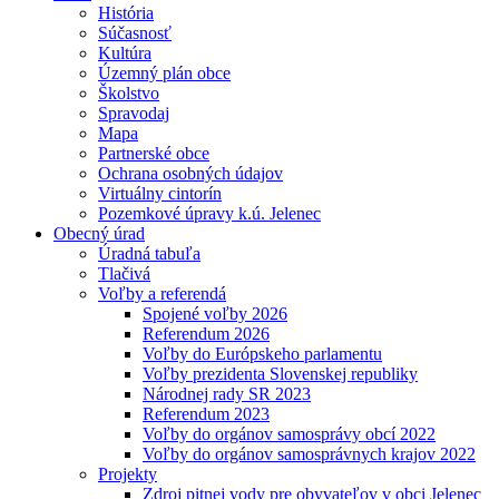
História
Súčasnosť
Kultúra
Územný plán obce
Školstvo
Spravodaj
Mapa
Partnerské obce
Ochrana osobných údajov
Virtuálny cintorín
Pozemkové úpravy k.ú. Jelenec
Obecný úrad
Úradná tabuľa
Tlačivá
Voľby a referendá
Spojené voľby 2026
Referendum 2026
Voľby do Európskeho parlamentu
Voľby prezidenta Slovenskej republiky
Národnej rady SR 2023
Referendum 2023
Voľby do orgánov samosprávy obcí 2022
Voľby do orgánov samosprávnych krajov 2022
Projekty
Zdroj pitnej vody pre obyvateľov v obci Jelenec