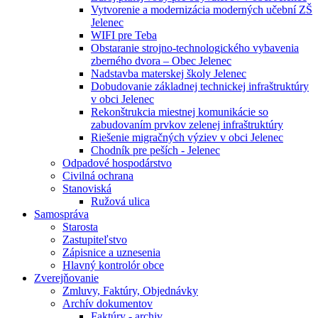
Vytvorenie a modernizácia moderných učební ZŠ
Jelenec
WIFI pre Teba
Obstaranie strojno-technologického vybavenia
zberného dvora – Obec Jelenec
Nadstavba materskej školy Jelenec
Dobudovanie základnej technickej infraštruktúry
v obci Jelenec
Rekonštrukcia miestnej komunikácie so
zabudovaním prvkov zelenej infraštruktúry
Riešenie migračných výziev v obci Jelenec
Chodník pre peších - Jelenec
Odpadové hospodárstvo
Civilná ochrana
Stanoviská
Ružová ulica
Samospráva
Starosta
Zastupiteľstvo
Zápisnice a uznesenia
Hlavný kontrolór obce
Zverejňovanie
Zmluvy, Faktúry, Objednávky
Archív dokumentov
Faktúry - archiv