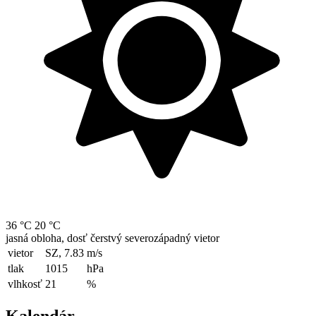
36 °C
20 °C
jasná obloha, dosť čerstvý severozápadný vietor
vietor
SZ, 7.83
m/s
tlak
1015
hPa
vlhkosť
21
%
Kalendár