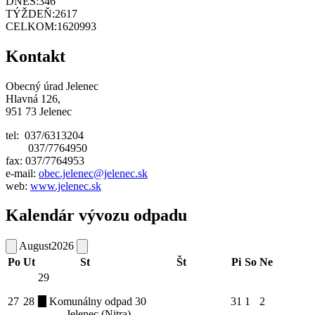
DNES:
346
TÝŽDEŇ:
2617
CELKOM:
1620993
Kontakt
Obecný úrad Jelenec
Hlavná 126,
951 73 Jelenec
tel: 037/6313204
037/7764950
fax: 037/7764953
e-mail:
obec.jelenec@jelenec.sk
web:
www.jelenec.sk
Kalendár vývozu odpadu
August
2026
Po
Ut
St
Št
Pi
So
Ne
29
27
28
Komunálny odpad
30
31
1
2
Jelenec (Nitra)