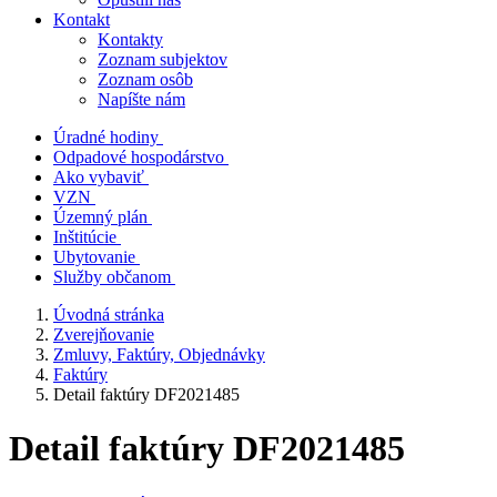
Kontakt
Kontakty
Zoznam subjektov
Zoznam osôb
Napíšte nám
Úradné hodiny
Odpadové hospodárstvo
Ako vybaviť
VZN
Územný plán
Inštitúcie
Ubytovanie
Služby občanom
Úvodná stránka
Zverejňovanie
Zmluvy, Faktúry, Objednávky
Faktúry
Detail faktúry DF2021485
Detail faktúry DF2021485