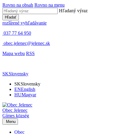
Rovno na obsah
Rovno na menu
Hľadaný výraz
Hľadať
rozšírené vyhľadávanie
037 77 64 950
obec.jelenec@jelenec.sk
Mapa webu
RSS
SK
Slovensky
SK
Slovensky
EN
English
HU
Magyar
Obec
Jelenec
Gímes
község
Menu
Obec