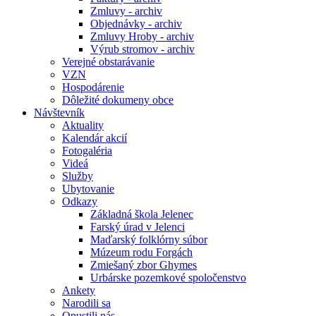
Zmluvy - archiv
Objednávky - archiv
Zmluvy Hroby - archiv
Výrub stromov - archiv
Verejné obstarávanie
VZN
Hospodárenie
Dôležité dokumeny obce
Návštevník
Aktuality
Kalendár akcií
Fotogaléria
Videá
Služby
Ubytovanie
Odkazy
Základná škola Jelenec
Farský úrad v Jelenci
Maďarský folklórny súbor
Múzeum rodu Forgách
Zmiešaný zbor Ghymes
Urbárske pozemkové spoločenstvo
Ankety
Narodili sa
Opustili nás