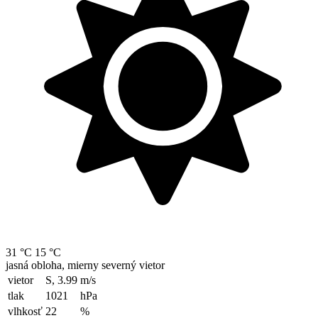
31 °C
15 °C
jasná obloha, mierny severný vietor
vietor
S, 3.99
m/s
tlak
1021
hPa
vlhkosť
22
%