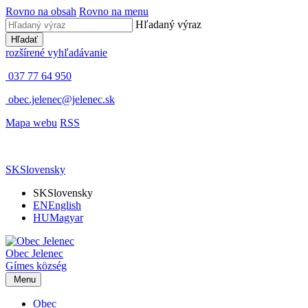
Rovno na obsah
Rovno na menu
Hľadaný výraz
Hľadať
rozšírené vyhľadávanie
037 77 64 950
obec.jelenec@jelenec.sk
Mapa webu
RSS
SK
Slovensky
SK
Slovensky
EN
English
HU
Magyar
Obec
Jelenec
Gímes
község
Menu
Obec