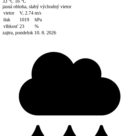
33 °C
16 °C
jasná obloha, slabý východný vietor
vietor
V, 2.74
m/s
tlak
1019
hPa
vlhkosť
23
%
zajtra, pondelok 10. 8. 2026