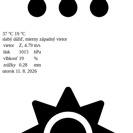
37 °C
19 °C
slabý dážď, mierny západný vietor
vietor
Z, 4.79
m/s
tlak
1015
hPa
vlhkosť
19
%
zrážky
0.28
mm
utorok 11. 8. 2026