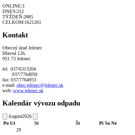
ONLINE:
3
DNES:
212
TÝŽDEŇ:
2885
CELKOM:
1621261
Kontakt
Obecný úrad Jelenec
Hlavná 126,
951 73 Jelenec
tel: 037/6313204
037/7764950
fax: 037/7764953
e-mail:
obec.jelenec@jelenec.sk
web:
www.jelenec.sk
Kalendár vývozu odpadu
August
2026
Po
Ut
St
Št
Pi
So
Ne
29