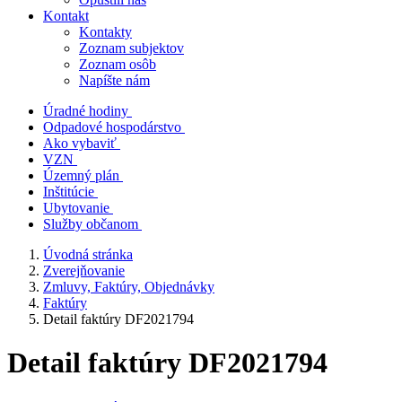
Kontakt
Kontakty
Zoznam subjektov
Zoznam osôb
Napíšte nám
Úradné hodiny
Odpadové hospodárstvo
Ako vybaviť
VZN
Územný plán
Inštitúcie
Ubytovanie
Služby občanom
Úvodná stránka
Zverejňovanie
Zmluvy, Faktúry, Objednávky
Faktúry
Detail faktúry DF2021794
Detail faktúry DF2021794