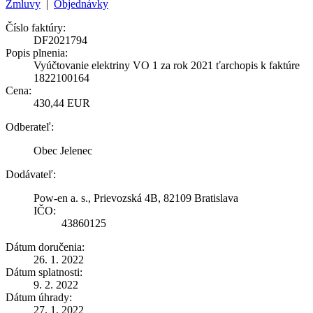
Zmluvy
|
Objednávky
Číslo faktúry:
DF2021794
Popis plnenia:
Vyúčtovanie elektriny VO 1 za rok 2021 ťarchopis k faktúre
1822100164
Cena:
430,44 EUR
Odberateľ:
Obec Jelenec
Dodávateľ:
Pow-en a. s., Prievozská 4B, 82109 Bratislava
IČO:
43860125
Dátum doručenia:
26. 1. 2022
Dátum splatnosti:
9. 2. 2022
Dátum úhrady:
27. 1. 2022