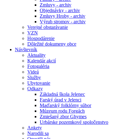
Zmluvy - archiv
Objednávky - archiv
Zmluvy Hroby - archiv
Výrub stromov - archiv
Verejné obstarávanie
VZN
Hospodárenie
Dôležité dokumeny obce
Návštevník
Aktuality
Kalendár akcií
Fotogaléria
Videá
Služby
Ubytovanie
Odkazy
Základná škola Jelenec
Farský úrad v Jelenci
Maďarský folklórny súbor
Múzeum rodu Forgách
Zmiešaný zbor Ghymes
Urbárske pozemkové spoločenstvo
Ankety
Narodili sa
Opustili nás