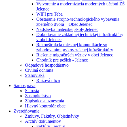
Vytvorenie a modernizácia moderných učební ZŠ
Jelenec
WIFI pre Teba
Obstaranie strojno-technologického vybavenia
zberného dvora – Obec Jelenec
Nadstavba materskej školy Jelenec
Dobudovanie základnej technickej infraštruktúry
v obci Jelenec
Rekonštrukcia miestnej komunikácie so
zabudovaním prvkov zelenej infraštruktúry
Riešenie migračných výziev v obci Jelenec
Chodník pre peších - Jelenec
Odpadové hospodárstvo
Civilná ochrana
Stanoviská
Ružová ulica
Samospráva
Starosta
Zastupiteľstvo
Zápisnice a uznesenia
Hlavný kontrolór obce
Zverejňovanie
Zmluvy, Faktúry, Objednávky
Archív dokumentov
Faktúry - archiv