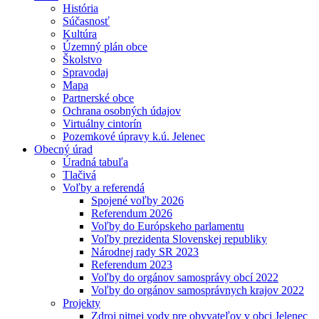
História
Súčasnosť
Kultúra
Územný plán obce
Školstvo
Spravodaj
Mapa
Partnerské obce
Ochrana osobných údajov
Virtuálny cintorín
Pozemkové úpravy k.ú. Jelenec
Obecný úrad
Úradná tabuľa
Tlačivá
Voľby a referendá
Spojené voľby 2026
Referendum 2026
Voľby do Európskeho parlamentu
Voľby prezidenta Slovenskej republiky
Národnej rady SR 2023
Referendum 2023
Voľby do orgánov samosprávy obcí 2022
Voľby do orgánov samosprávnych krajov 2022
Projekty
Zdroj pitnej vody pre obyvateľov v obci Jelenec