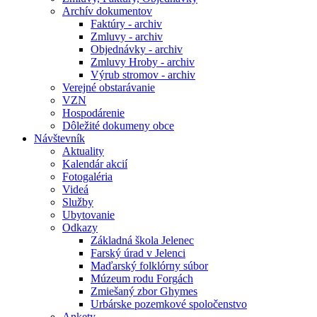
Archív dokumentov
Faktúry - archiv
Zmluvy - archiv
Objednávky - archiv
Zmluvy Hroby - archiv
Výrub stromov - archiv
Verejné obstarávanie
VZN
Hospodárenie
Dôležité dokumeny obce
Návštevník
Aktuality
Kalendár akcií
Fotogaléria
Videá
Služby
Ubytovanie
Odkazy
Základná škola Jelenec
Farský úrad v Jelenci
Maďarský folklórny súbor
Múzeum rodu Forgách
Zmiešaný zbor Ghymes
Urbárske pozemkové spoločenstvo
Ankety