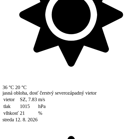
36 °C
20 °C
jasná obloha, dosť čerstvý severozápadný vietor
vietor
SZ, 7.83
m/s
tlak
1015
hPa
vlhkosť
21
%
streda 12. 8. 2026