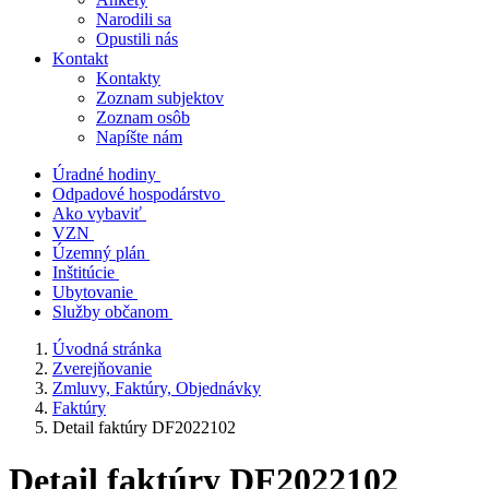
Narodili sa
Opustili nás
Kontakt
Kontakty
Zoznam subjektov
Zoznam osôb
Napíšte nám
Úradné hodiny
Odpadové hospodárstvo
Ako vybaviť
VZN
Územný plán
Inštitúcie
Ubytovanie
Služby občanom
Úvodná stránka
Zverejňovanie
Zmluvy, Faktúry, Objednávky
Faktúry
Detail faktúry DF2022102
Detail faktúry DF2022102