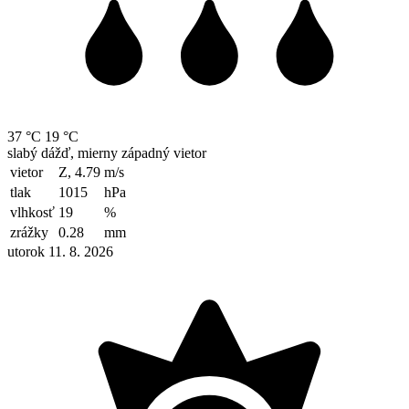
37 °C
19 °C
slabý dážď, mierny západný vietor
vietor
Z, 4.79
m/s
tlak
1015
hPa
vlhkosť
19
%
zrážky
0.28
mm
utorok 11. 8. 2026