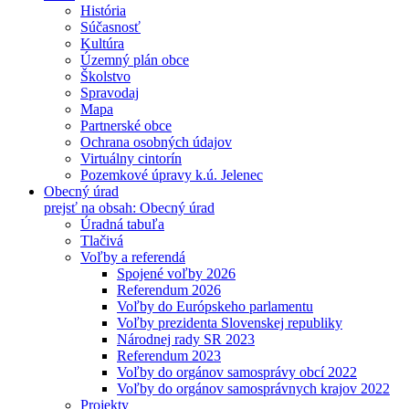
História
Súčasnosť
Kultúra
Územný plán obce
Školstvo
Spravodaj
Mapa
Partnerské obce
Ochrana osobných údajov
Virtuálny cintorín
Pozemkové úpravy k.ú. Jelenec
Obecný úrad
prejsť na obsah: Obecný úrad
Úradná tabuľa
Tlačivá
Voľby a referendá
Spojené voľby 2026
Referendum 2026
Voľby do Európskeho parlamentu
Voľby prezidenta Slovenskej republiky
Národnej rady SR 2023
Referendum 2023
Voľby do orgánov samosprávy obcí 2022
Voľby do orgánov samosprávnych krajov 2022
Projekty