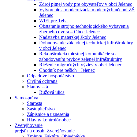
Zdroj pitnej vody pre obyvateľov v obci Jelenec
Vytvorenie a modernizácia moderných učební ZŠ
Jelenec
WIFI pre Teba
Obstaranie strojno-technologického vybavenia
zberného dvora – Obec Jelenec
Nadstavba materskej školy Jelenec
Dobudovanie základnej technickej infraštruktúry
v obci Jelenec
Rekonštrukcia miestnej komunikácie so
zabudovaním prvkov zelenej infraštruktúry
Riešenie migračných výziev v obci Jelenec
Chodník pre peších - Jelenec
Odpadové hospodárstvo
Civilná ochrana
Stanoviská
Ružová ulica
Samospráva
Starosta
Zastupiteľstvo
Zápisnice a uznesenia
Hlavný kontrolór obce
Zverejňovanie
prejsť na obsah: Zverejňovanie
Zmluvy, Faktúry, Objednávky