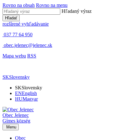
Rovno na obsah
Rovno na menu
Hľadaný výraz
Hľadať
rozšírené vyhľadávanie
037 77 64 950
obec.jelenec@jelenec.sk
Mapa webu
RSS
SK
Slovensky
SK
Slovensky
EN
English
HU
Magyar
Obec
Jelenec
Gímes
község
Menu
Obec