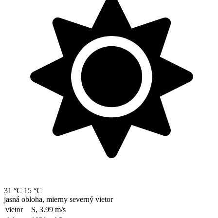
31 °C
15 °C
jasná obloha, mierny severný vietor
vietor
S, 3.99
m/s