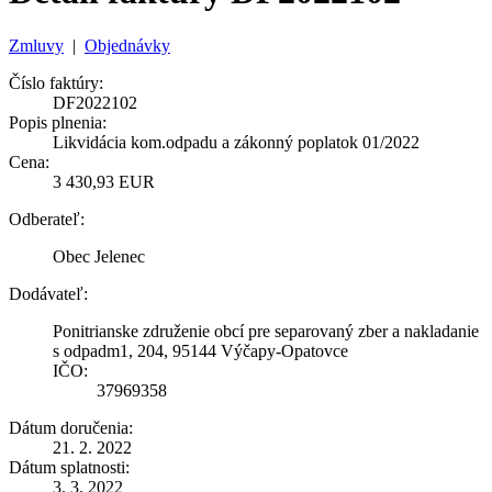
Zmluvy
|
Objednávky
Číslo faktúry:
DF2022102
Popis plnenia:
Likvidácia kom.odpadu a zákonný poplatok 01/2022
Cena:
3 430,93 EUR
Odberateľ:
Obec Jelenec
Dodávateľ:
Ponitrianske združenie obcí pre separovaný zber a nakladanie
s odpadm1, 204, 95144 Výčapy-Opatovce
IČO:
37969358
Dátum doručenia:
21. 2. 2022
Dátum splatnosti:
3. 3. 2022