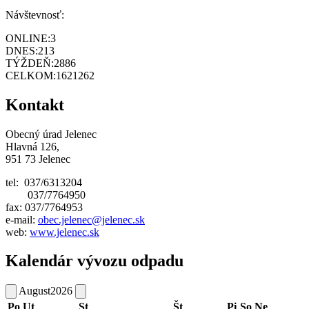
Návštevnosť:
ONLINE:
3
DNES:
213
TÝŽDEŇ:
2886
CELKOM:
1621262
Kontakt
Obecný úrad Jelenec
Hlavná 126,
951 73 Jelenec
tel: 037/6313204
037/7764950
fax: 037/7764953
e-mail:
obec.jelenec@jelenec.sk
web:
www.jelenec.sk
Kalendár vývozu odpadu
August
2026
Po
Ut
St
Št
Pi
So
Ne