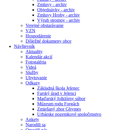
Zmluvy - archiv
Objednávky - archiv
Zmluvy Hroby - archiv
Výrub stromov - archiv
Verejné obstarávanie
VZN
Hospodárenie
Dôležité dokumeny obce
Návštevník
Aktuality
Kalendár akcií
Fotogaléria
Videá
Služby
Ubytovanie
Odkazy
Základná škola Jelenec
Farský úrad v Jelenci
Maďarský folklórny súbor
Múzeum rodu Forgách
Zmiešaný zbor Ghymes
Urbárske pozemkové spoločenstvo
Ankety
Narodili sa
Opustili nás