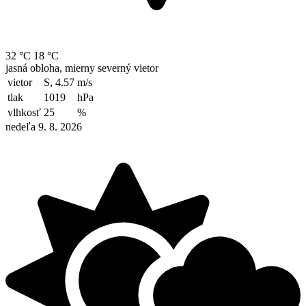
32 °C
18 °C
jasná obloha, mierny severný vietor
vietor
S, 4.57
m/s
tlak
1019
hPa
vlhkosť
25
%
nedeľa 9. 8. 2026