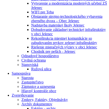
Vytvorenie a modernizácia moderných učební ZŠ
Jelenec
WIFI pre Teba
Obstaranie strojno-technologického vybavenia
zberného dvora – Obec Jelenec
Nadstavba materskej školy Jelenec
Dobudovanie základnej technickej infraštruktúry
v obci Jelenec
Rekonštrukcia miestnej komunikácie so
zabudovaním prvkov zelenej infraštruktúry
Riešenie migračných výziev v obci Jelenec
Chodník pre peších - Jelenec
Odpadové hospodárstvo
Civilná ochrana
Stanoviská
Ružová ulica
Samospráva
Starosta
Zastupiteľstvo
Zápisnice a uznesenia
Hlavný kontrolór obce
Zverejňovanie
Zmluvy, Faktúry, Objednávky
Archív dokumentov
Faktúry - archiv