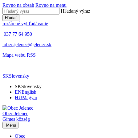
Rovno na obsah
Rovno na menu
Hľadaný výraz
Hľadať
rozšírené vyhľadávanie
037 77 64 950
obec.jelenec@jelenec.sk
Mapa webu
RSS
SK
Slovensky
SK
Slovensky
EN
English
HU
Magyar
Obec
Jelenec
Gímes
község
Menu
Obec