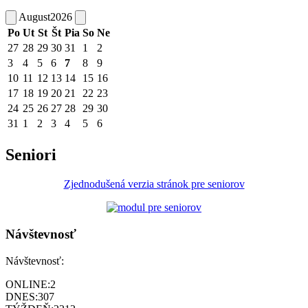
August
2026
Po
Ut
St
Št
Pia
So
Ne
27
28
29
30
31
1
2
3
4
5
6
7
8
9
10
11
12
13
14
15
16
17
18
19
20
21
22
23
24
25
26
27
28
29
30
31
1
2
3
4
5
6
Seniori
Zjednodušená verzia stránok pre seniorov
Návštevnosť
Návštevnosť:
ONLINE:
2
DNES:
307