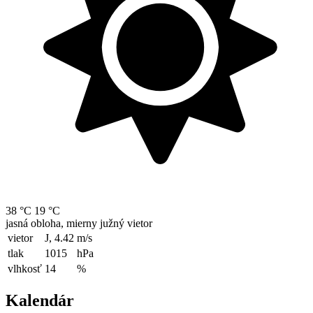
38 °C
19 °C
jasná obloha, mierny južný vietor
vietor
J, 4.42
m/s
tlak
1015
hPa
vlhkosť
14
%
Kalendár