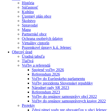
História
Súčasnosť
Kultúra
Územný plán obce
Školstvo
Spravodaj
Mapa
Partnerské obce
Ochrana osobných údajov
Virtuálny cintorín
Pozemkové úpravy k.ú. Jelenec
Obecný úrad
Úradná tabuľa
Tlačivá
Voľby a referendá
Spojené voľby 2026
Referendum 2026
Voľby do Európskeho parlamentu
Voľby prezidenta Slovenskej republiky
Národnej rady SR 2023
Referendum 2023
Voľby do orgánov samosprávy obcí 2022
Voľby do orgánov samosprávnych krajov 2022
Projekty
Zdroj pitnej vody pre obyvateľov v obci Jelenec