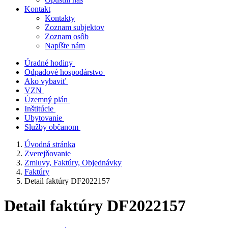
Kontakt
Kontakty
Zoznam subjektov
Zoznam osôb
Napíšte nám
Úradné hodiny
Odpadové hospodárstvo
Ako vybaviť
VZN
Územný plán
Inštitúcie
Ubytovanie
Služby občanom
Úvodná stránka
Zverejňovanie
Zmluvy, Faktúry, Objednávky
Faktúry
Detail faktúry DF2022157
Detail faktúry DF2022157