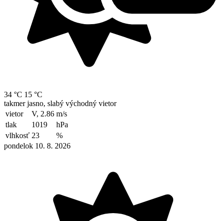
34 °C
15 °C
takmer jasno, slabý východný vietor
vietor
V, 2.86
m/s
tlak
1019
hPa
vlhkosť
23
%
pondelok 10. 8. 2026