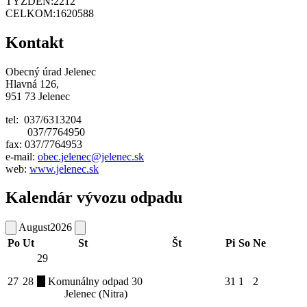
TÝŽDEŇ:
2212
CELKOM:
1620588
Kontakt
Obecný úrad Jelenec
Hlavná 126,
951 73 Jelenec
tel: 037/6313204
037/7764950
fax: 037/7764953
e-mail:
obec.jelenec@jelenec.sk
web:
www.jelenec.sk
Kalendár vývozu odpadu
August
2026
Po
Ut
St
Št
Pi
So
Ne
29
27
28
Komunálny odpad
30
31
1
2
Jelenec (Nitra)