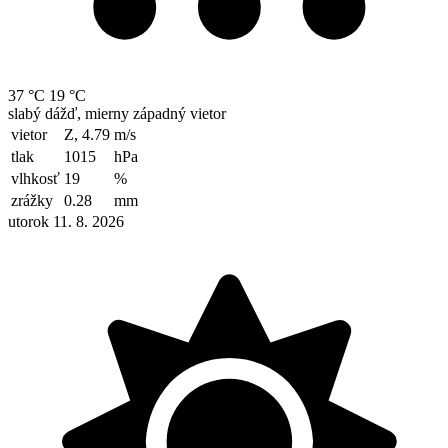
37 °C
19 °C
slabý dážď, mierny západný vietor
vietor
Z, 4.79
m/s
tlak
1015
hPa
vlhkosť
19
%
zrážky
0.28
mm
utorok 11. 8. 2026