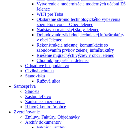
Vytvorenie a modernizácia moderných učební ZŠ
Jelenec
WIFI pre Teba
Obstaranie strojno-technologického vybavenia
zberného dvora – Obec Jelenec
Nadstavba materskej školy Jelenec
Dobudovanie základnej technickej infraštruktúry
v obci Jelenec
Rekonštrukcia miestnej komunikácie so
zabudovaním prvkov zelenej infraštruktúry
Riešenie migračných výziev v obci Jelenec
Chodník pre peších - Jelenec
Odpadové hospodárstvo
Civilná ochrana
Stanoviská
Ružová ulica
Samospráva
Starosta
Zastupiteľstvo
Zápisnice a uznesenia
Hlavný kontrolór obce
Zverejňovanie
Zmluvy, Faktúry, Objednávky
Archív dokumentov
Faktúry - archiv