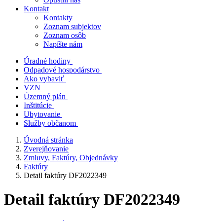
Kontakt
Kontakty
Zoznam subjektov
Zoznam osôb
Napíšte nám
Úradné hodiny
Odpadové hospodárstvo
Ako vybaviť
VZN
Územný plán
Inštitúcie
Ubytovanie
Služby občanom
Úvodná stránka
Zverejňovanie
Zmluvy, Faktúry, Objednávky
Faktúry
Detail faktúry DF2022349
Detail faktúry DF2022349