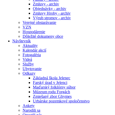
Zmluvy - archiv
Objednávky - archiv
Zmluvy Hroby - archiv
Výrub stromov - archiv
Verejné obstarávanie
VZN
Hospodárenie
Dôležité dokumeny obce
Návštevník
Aktuality
Kalendár akcií
Fotogaléria
Videá
Služby
Ubytovanie
Odkazy
Základná škola Jelenec
Farský úrad v Jelenci
Maďarský folklórny súbor
Múzeum rodu Forgách
Zmiešaný zbor Ghymes
Urbárske pozemkové spoločenstvo
Ankety
Narodili sa
Opustili nás