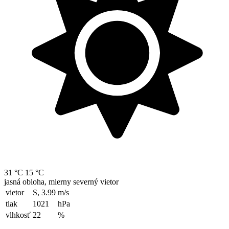
31 °C
15 °C
jasná obloha, mierny severný vietor
vietor
S, 3.99
m/s
tlak
1021
hPa
vlhkosť
22
%