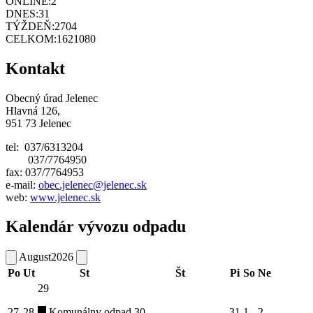
ONLINE:
2
DNES:
31
TÝŽDEŇ:
2704
CELKOM:
1621080
Kontakt
Obecný úrad Jelenec
Hlavná 126,
951 73 Jelenec
tel: 037/6313204
037/7764950
fax: 037/7764953
e-mail:
obec.jelenec@jelenec.sk
web:
www.jelenec.sk
Kalendár vývozu odpadu
August
2026
Po
Ut
St
Št
Pi
So
Ne
29
27
28
Komunálny odpad
30
31
1
2