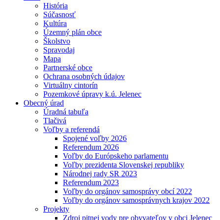
História
Súčasnosť
Kultúra
Územný plán obce
Školstvo
Spravodaj
Mapa
Partnerské obce
Ochrana osobných údajov
Virtuálny cintorín
Pozemkové úpravy k.ú. Jelenec
Obecný úrad
Úradná tabuľa
Tlačivá
Voľby a referendá
Spojené voľby 2026
Referendum 2026
Voľby do Európskeho parlamentu
Voľby prezidenta Slovenskej republiky
Národnej rady SR 2023
Referendum 2023
Voľby do orgánov samosprávy obcí 2022
Voľby do orgánov samosprávnych krajov 2022
Projekty
Zdroj pitnej vody pre obyvateľov v obci Jelenec