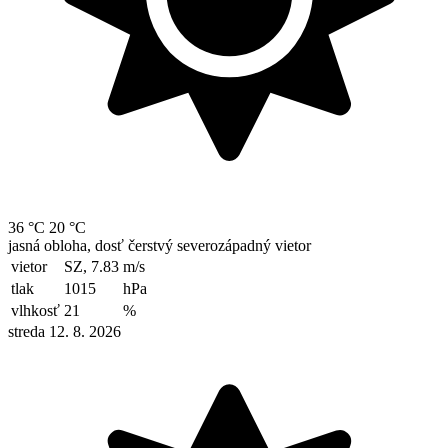
36 °C
20 °C
jasná obloha, dosť čerstvý severozápadný vietor
vietor
SZ, 7.83
m/s
tlak
1015
hPa
vlhkosť
21
%
streda 12. 8. 2026