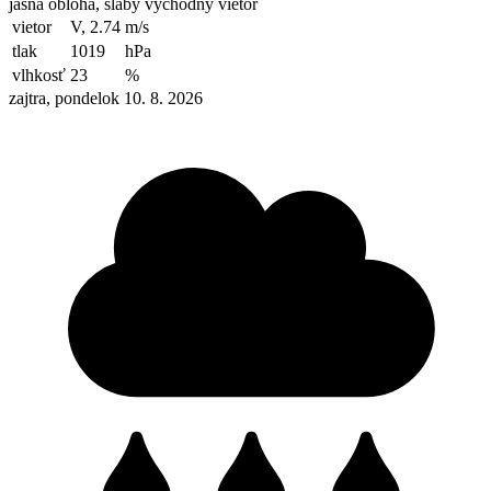
jasná obloha, slabý východný vietor
vietor
V, 2.74
m/s
tlak
1019
hPa
vlhkosť
23
%
zajtra, pondelok 10. 8. 2026