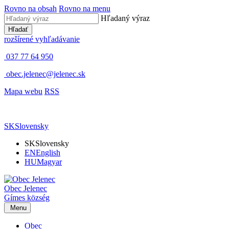
Rovno na obsah
Rovno na menu
Hľadaný výraz
Hľadať
rozšírené vyhľadávanie
037 77 64 950
obec.jelenec@jelenec.sk
Mapa webu
RSS
SK
Slovensky
SK
Slovensky
EN
English
HU
Magyar
Obec
Jelenec
Gímes
község
Menu
Obec