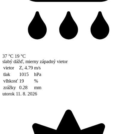
37 °C
19 °C
slabý dážď, mierny západný vietor
vietor
Z, 4.79
m/s
tlak
1015
hPa
vlhkosť
19
%
zrážky
0.28
mm
utorok 11. 8. 2026