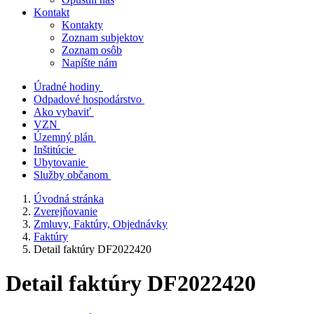
Kontakt
Kontakty
Zoznam subjektov
Zoznam osôb
Napíšte nám
Úradné hodiny
Odpadové hospodárstvo
Ako vybaviť
VZN
Územný plán
Inštitúcie
Ubytovanie
Služby občanom
Úvodná stránka
Zverejňovanie
Zmluvy, Faktúry, Objednávky
Faktúry
Detail faktúry DF2022420
Detail faktúry DF2022420