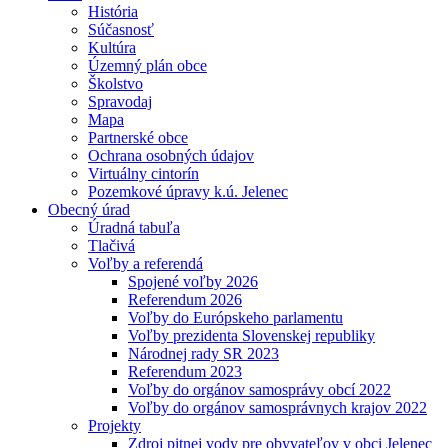
História
Súčasnosť
Kultúra
Územný plán obce
Školstvo
Spravodaj
Mapa
Partnerské obce
Ochrana osobných údajov
Virtuálny cintorín
Pozemkové úpravy k.ú. Jelenec
Obecný úrad
Úradná tabuľa
Tlačivá
Voľby a referendá
Spojené voľby 2026
Referendum 2026
Voľby do Európskeho parlamentu
Voľby prezidenta Slovenskej republiky
Národnej rady SR 2023
Referendum 2023
Voľby do orgánov samosprávy obcí 2022
Voľby do orgánov samosprávnych krajov 2022
Projekty
Zdroj pitnej vody pre obyvateľov v obci Jelenec