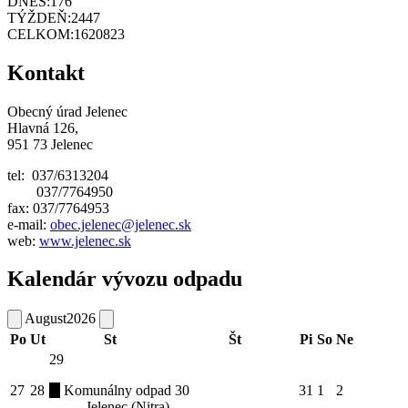
DNES:
176
TÝŽDEŇ:
2447
CELKOM:
1620823
Kontakt
Obecný úrad Jelenec
Hlavná 126,
951 73 Jelenec
tel: 037/6313204
037/7764950
fax: 037/7764953
e-mail:
obec.jelenec@jelenec.sk
web:
www.jelenec.sk
Kalendár vývozu odpadu
August
2026
Po
Ut
St
Št
Pi
So
Ne
29
27
28
Komunálny odpad
30
31
1
2
Jelenec (Nitra)