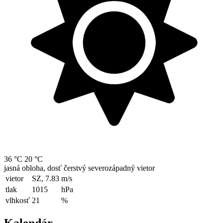
36 °C
20 °C
jasná obloha, dosť čerstvý severozápadný vietor
vietor
SZ, 7.83
m/s
tlak
1015
hPa
vlhkosť
21
%
Kalendár