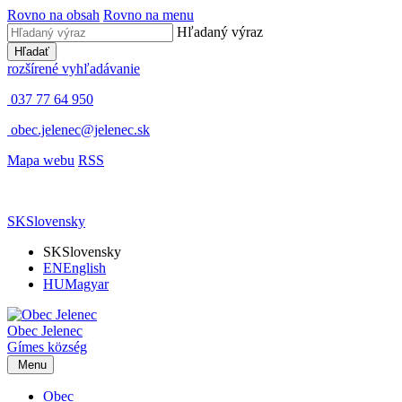
Rovno na obsah
Rovno na menu
Hľadaný výraz
Hľadať
rozšírené vyhľadávanie
037 77 64 950
obec.jelenec@jelenec.sk
Mapa webu
RSS
SK
Slovensky
SK
Slovensky
EN
English
HU
Magyar
Obec
Jelenec
Gímes
község
Menu
Obec