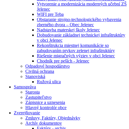
Vytvorenie a modernizácia moderných učební ZŠ
Jelenec
WIFI pre Teba
Obstaranie strojno-technologického vybavenia
zberného dvora – Obec Jelenec
Nadstavba materskej školy Jelenec
Dobudovanie základnej technickej infraštruktúry
v obci Jelenec
Rekonštrukcia miestnej komunikácie so
zabudovaním prvkov zelenej infraštruktúry
Riešenie migračných výziev v obci Jelenec
Chodník pre peších - Jelenec
Odpadové hospodárstvo
Civilná ochrana
Stanoviská
Ružová ulica
Samospráva
Starosta
Zastupiteľstvo
Zápisnice a uznesenia
Hlavný kontrolór obce
Zverejňovanie
Zmluvy, Faktúry, Objednávky
Archív dokumentov
Faktúry - archiv