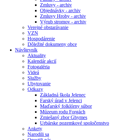
Zmluvy - archiv
Objednávky - archiv
Zmluvy Hroby - archiv
Výrub stromov - archiv
Verejné obstarávanie
VZN
Hospodárenie
Dôležité dokumeny obce
Návštevník
Aktuality
Kalendár akcií
Fotogaléria
Videá
Služby
Ubytovanie
Odkazy
Základná škola Jelenec
Farský úrad v Jelenci
Maďarský folklórny súbor
Múzeum rodu Forgách
Zmiešaný zbor Ghymes
Urbárske pozemkové spoločenstvo
Ankety
Narodili sa
Opustili nás