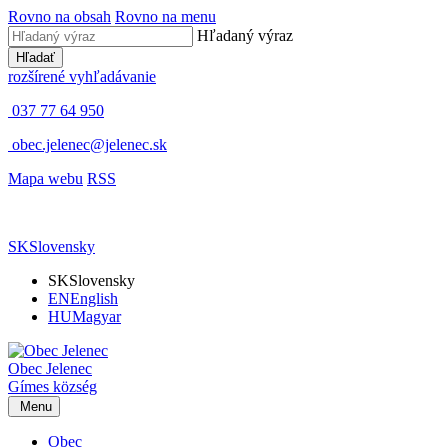
Rovno na obsah
Rovno na menu
Hľadaný výraz
Hľadať
rozšírené vyhľadávanie
037 77 64 950
obec.jelenec@jelenec.sk
Mapa webu
RSS
SK
Slovensky
SK
Slovensky
EN
English
HU
Magyar
Obec
Jelenec
Gímes
község
Menu
Obec