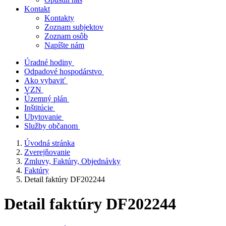
Kontakt
Kontakty
Zoznam subjektov
Zoznam osôb
Napíšte nám
Úradné hodiny
Odpadové hospodárstvo
Ako vybaviť
VZN
Územný plán
Inštitúcie
Ubytovanie
Služby občanom
Úvodná stránka
Zverejňovanie
Zmluvy, Faktúry, Objednávky
Faktúry
Detail faktúry DF202244
Detail faktúry DF202244