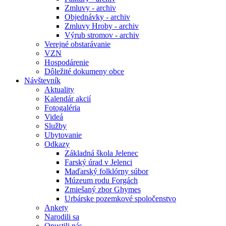
Zmluvy - archiv
Objednávky - archiv
Zmluvy Hroby - archiv
Výrub stromov - archiv
Verejné obstarávanie
VZN
Hospodárenie
Dôležité dokumeny obce
Návštevník
Aktuality
Kalendár akcií
Fotogaléria
Videá
Služby
Ubytovanie
Odkazy
Základná škola Jelenec
Farský úrad v Jelenci
Maďarský folklórny súbor
Múzeum rodu Forgách
Zmiešaný zbor Ghymes
Urbárske pozemkové spoločenstvo
Ankety
Narodili sa
Opustili nás