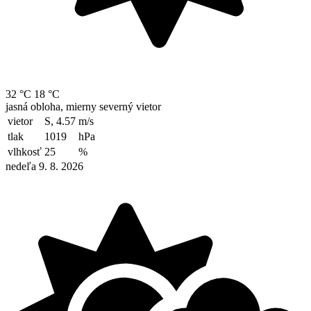
32 °C
18 °C
jasná obloha, mierny severný vietor
vietor
S, 4.57
m/s
tlak
1019
hPa
vlhkosť
25
%
nedeľa 9. 8. 2026