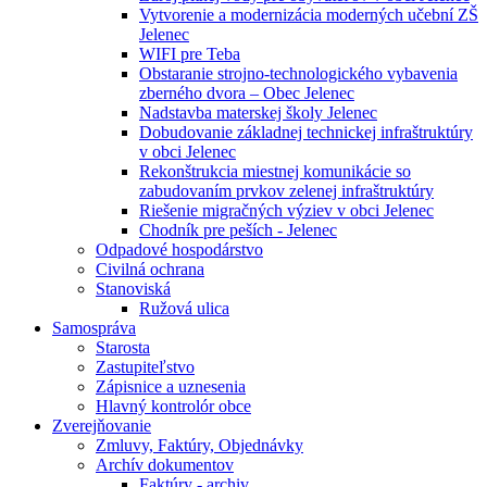
Vytvorenie a modernizácia moderných učební ZŠ
Jelenec
WIFI pre Teba
Obstaranie strojno-technologického vybavenia
zberného dvora – Obec Jelenec
Nadstavba materskej školy Jelenec
Dobudovanie základnej technickej infraštruktúry
v obci Jelenec
Rekonštrukcia miestnej komunikácie so
zabudovaním prvkov zelenej infraštruktúry
Riešenie migračných výziev v obci Jelenec
Chodník pre peších - Jelenec
Odpadové hospodárstvo
Civilná ochrana
Stanoviská
Ružová ulica
Samospráva
Starosta
Zastupiteľstvo
Zápisnice a uznesenia
Hlavný kontrolór obce
Zverejňovanie
Zmluvy, Faktúry, Objednávky
Archív dokumentov
Faktúry - archiv