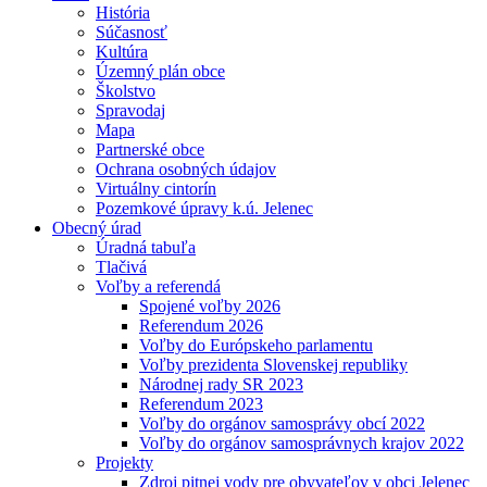
História
Súčasnosť
Kultúra
Územný plán obce
Školstvo
Spravodaj
Mapa
Partnerské obce
Ochrana osobných údajov
Virtuálny cintorín
Pozemkové úpravy k.ú. Jelenec
Obecný úrad
Úradná tabuľa
Tlačivá
Voľby a referendá
Spojené voľby 2026
Referendum 2026
Voľby do Európskeho parlamentu
Voľby prezidenta Slovenskej republiky
Národnej rady SR 2023
Referendum 2023
Voľby do orgánov samosprávy obcí 2022
Voľby do orgánov samosprávnych krajov 2022
Projekty
Zdroj pitnej vody pre obyvateľov v obci Jelenec