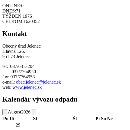
ONLINE:
0
DNES:
71
TÝŽDEŇ:
1976
CELKOM:
1620352
Kontakt
Obecný úrad Jelenec
Hlavná 126,
951 73 Jelenec
tel: 037/6313204
037/7764950
fax: 037/7764953
e-mail:
obec.jelenec@jelenec.sk
web:
www.jelenec.sk
Kalendár vývozu odpadu
August
2026
Po
Ut
St
Št
Pi
So
Ne
29