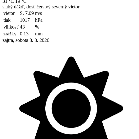
31 °C
19 °C
slabý dážď, dosť čerstvý severný vietor
vietor
S, 7.09
m/s
tlak
1017
hPa
vlhkosť
43
%
zrážky
0.13
mm
zajtra, sobota 8. 8. 2026