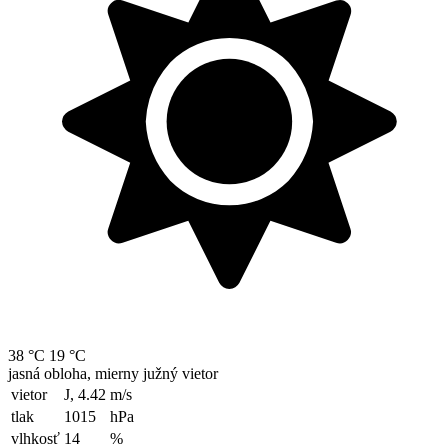
38 °C
19 °C
jasná obloha, mierny južný vietor
vietor
J, 4.42
m/s
tlak
1015
hPa
vlhkosť
14
%