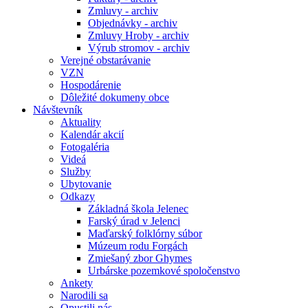
Zmluvy - archiv
Objednávky - archiv
Zmluvy Hroby - archiv
Výrub stromov - archiv
Verejné obstarávanie
VZN
Hospodárenie
Dôležité dokumeny obce
Návštevník
Aktuality
Kalendár akcií
Fotogaléria
Videá
Služby
Ubytovanie
Odkazy
Základná škola Jelenec
Farský úrad v Jelenci
Maďarský folklórny súbor
Múzeum rodu Forgách
Zmiešaný zbor Ghymes
Urbárske pozemkové spoločenstvo
Ankety
Narodili sa
Opustili nás