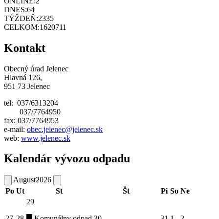
ONLINE:
2
DNES:
64
TÝŽDEŇ:
2335
CELKOM:
1620711
Kontakt
Obecný úrad Jelenec
Hlavná 126,
951 73 Jelenec
tel: 037/6313204
037/7764950
fax: 037/7764953
e-mail:
obec.jelenec@jelenec.sk
web:
www.jelenec.sk
Kalendár vývozu odpadu
August
2026
Po
Ut
St
Št
Pi
So
Ne
29
27
28
Komunálny odpad
30
31
1
2