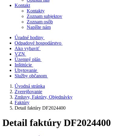
Kontakt
Kontakty
Zoznam subjektov
Zoznam osôb
Napíšte nám
Úradné hodiny
Odpadové hospodárstvo
Ako vybaviť
VZN
Územný plán
Inštitúcie
Ubytovanie
Služby občanom
Úvodná stránka
Zverejňovanie
Zmluvy, Faktúry, Objednávky
Faktúry
Detail faktúry DF2024400
Detail faktúry DF2024400