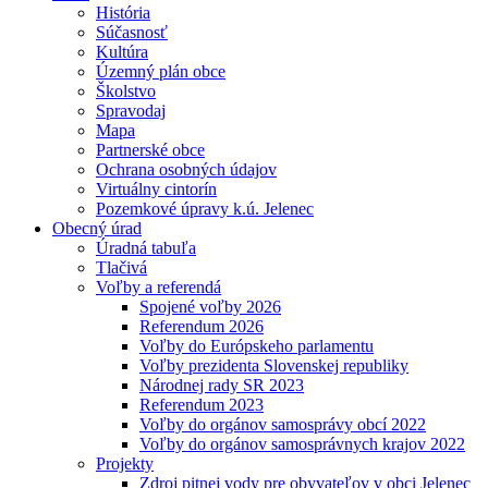
História
Súčasnosť
Kultúra
Územný plán obce
Školstvo
Spravodaj
Mapa
Partnerské obce
Ochrana osobných údajov
Virtuálny cintorín
Pozemkové úpravy k.ú. Jelenec
Obecný úrad
Úradná tabuľa
Tlačivá
Voľby a referendá
Spojené voľby 2026
Referendum 2026
Voľby do Európskeho parlamentu
Voľby prezidenta Slovenskej republiky
Národnej rady SR 2023
Referendum 2023
Voľby do orgánov samosprávy obcí 2022
Voľby do orgánov samosprávnych krajov 2022
Projekty
Zdroj pitnej vody pre obyvateľov v obci Jelenec