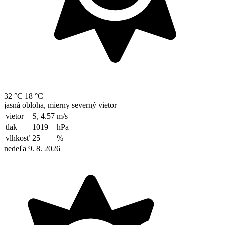
32 °C
18 °C
jasná obloha, mierny severný vietor
vietor
S, 4.57
m/s
tlak
1019
hPa
vlhkosť
25
%
nedeľa 9. 8. 2026