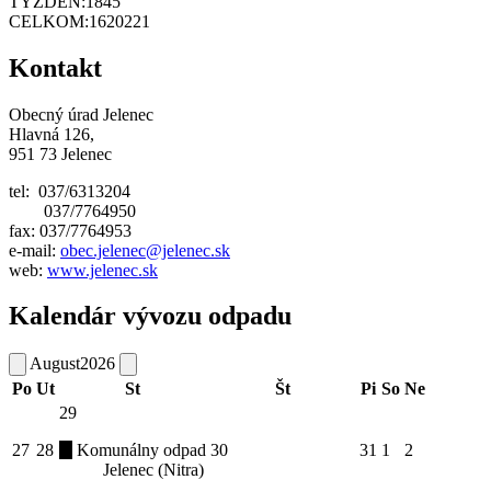
TÝŽDEŇ:
1845
CELKOM:
1620221
Kontakt
Obecný úrad Jelenec
Hlavná 126,
951 73 Jelenec
tel: 037/6313204
037/7764950
fax: 037/7764953
e-mail:
obec.jelenec@jelenec.sk
web:
www.jelenec.sk
Kalendár vývozu odpadu
August
2026
Po
Ut
St
Št
Pi
So
Ne
29
27
28
Komunálny odpad
30
31
1
2
Jelenec (Nitra)