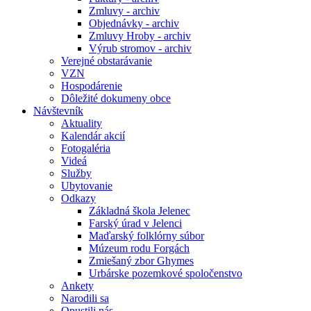
Zmluvy - archiv
Objednávky - archiv
Zmluvy Hroby - archiv
Výrub stromov - archiv
Verejné obstarávanie
VZN
Hospodárenie
Dôležité dokumeny obce
Návštevník
Aktuality
Kalendár akcií
Fotogaléria
Videá
Služby
Ubytovanie
Odkazy
Základná škola Jelenec
Farský úrad v Jelenci
Maďarský folklórny súbor
Múzeum rodu Forgách
Zmiešaný zbor Ghymes
Urbárske pozemkové spoločenstvo
Ankety
Narodili sa
Opustili nás