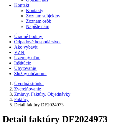
Kontakt
Kontakty
Zoznam subjektov
Zoznam osôb
Napíšte nám
Úradné hodiny
Odpadové hospodárstvo
Ako vybaviť
VZN
Územný plán
Inštitúcie
Ubytovanie
Služby občanom
Úvodná stránka
Zverejňovanie
Zmluvy, Faktúry, Objednávky
Faktúry
Detail faktúry DF2024973
Detail faktúry DF2024973