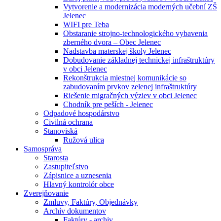
Vytvorenie a modernizácia moderných učební ZŠ
Jelenec
WIFI pre Teba
Obstaranie strojno-technologického vybavenia
zberného dvora – Obec Jelenec
Nadstavba materskej školy Jelenec
Dobudovanie základnej technickej infraštruktúry
v obci Jelenec
Rekonštrukcia miestnej komunikácie so
zabudovaním prvkov zelenej infraštruktúry
Riešenie migračných výziev v obci Jelenec
Chodník pre peších - Jelenec
Odpadové hospodárstvo
Civilná ochrana
Stanoviská
Ružová ulica
Samospráva
Starosta
Zastupiteľstvo
Zápisnice a uznesenia
Hlavný kontrolór obce
Zverejňovanie
Zmluvy, Faktúry, Objednávky
Archív dokumentov
Faktúry - archiv