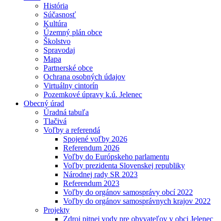
História
Súčasnosť
Kultúra
Územný plán obce
Školstvo
Spravodaj
Mapa
Partnerské obce
Ochrana osobných údajov
Virtuálny cintorín
Pozemkové úpravy k.ú. Jelenec
Obecný úrad
Úradná tabuľa
Tlačivá
Voľby a referendá
Spojené voľby 2026
Referendum 2026
Voľby do Európskeho parlamentu
Voľby prezidenta Slovenskej republiky
Národnej rady SR 2023
Referendum 2023
Voľby do orgánov samosprávy obcí 2022
Voľby do orgánov samosprávnych krajov 2022
Projekty
Zdroj pitnej vody pre obyvateľov v obci Jelenec