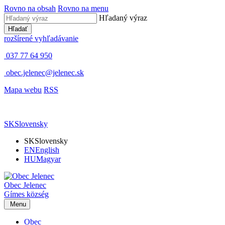
Rovno na obsah
Rovno na menu
Hľadaný výraz
Hľadať
rozšírené vyhľadávanie
037 77 64 950
obec.jelenec@jelenec.sk
Mapa webu
RSS
SK
Slovensky
SK
Slovensky
EN
English
HU
Magyar
Obec
Jelenec
Gímes
község
Menu
Obec