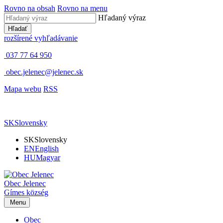
Rovno na obsah
Rovno na menu
Hľadaný výraz
Hľadať
rozšírené vyhľadávanie
037 77 64 950
obec.jelenec@jelenec.sk
Mapa webu
RSS
SK
Slovensky
SK
Slovensky
EN
English
HU
Magyar
Obec
Jelenec
Gímes
község
Menu
Obec