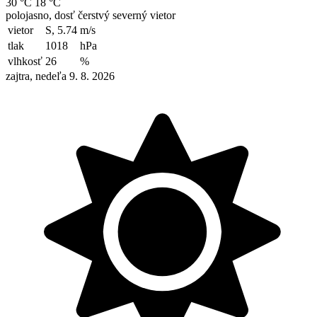
30 °C
18 °C
polojasno, dosť čerstvý severný vietor
vietor
S, 5.74
m/s
tlak
1018
hPa
vlhkosť
26
%
zajtra, nedeľa 9. 8. 2026