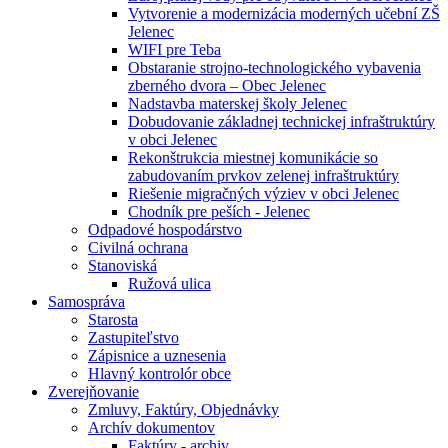
Vytvorenie a modernizácia moderných učební ZŠ
Jelenec
WIFI pre Teba
Obstaranie strojno-technologického vybavenia
zberného dvora – Obec Jelenec
Nadstavba materskej školy Jelenec
Dobudovanie základnej technickej infraštruktúry
v obci Jelenec
Rekonštrukcia miestnej komunikácie so
zabudovaním prvkov zelenej infraštruktúry
Riešenie migračných výziev v obci Jelenec
Chodník pre peších - Jelenec
Odpadové hospodárstvo
Civilná ochrana
Stanoviská
Ružová ulica
Samospráva
Starosta
Zastupiteľstvo
Zápisnice a uznesenia
Hlavný kontrolór obce
Zverejňovanie
Zmluvy, Faktúry, Objednávky
Archív dokumentov
Faktúry - archiv