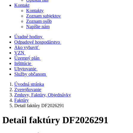
Kontakt
Kontakty
Zoznam subjektov
Zoznam osôb
Napíšte nám
Úradné hodiny
Odpadové hospodárstvo
Ako vybaviť
VZN
Územný plán
Inštitúcie
Ubytovanie
Služby občanom
Úvodná stránka
Zverejňovanie
Zmluvy, Faktúry, Objednávky
Faktúry
Detail faktúry DF2026291
Detail faktúry DF2026291