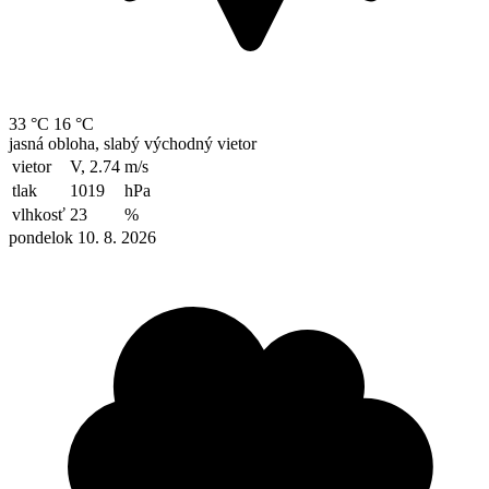
33 °C
16 °C
jasná obloha, slabý východný vietor
vietor
V, 2.74
m/s
tlak
1019
hPa
vlhkosť
23
%
pondelok 10. 8. 2026