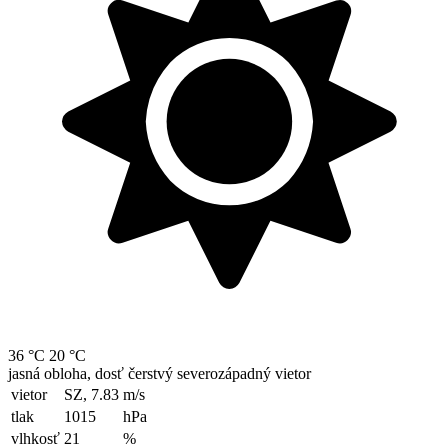
36 °C
20 °C
jasná obloha, dosť čerstvý severozápadný vietor
vietor
SZ, 7.83
m/s
tlak
1015
hPa
vlhkosť
21
%