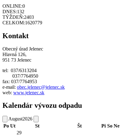
ONLINE:
0
DNES:
132
TÝŽDEŇ:
2403
CELKOM:
1620779
Kontakt
Obecný úrad Jelenec
Hlavná 126,
951 73 Jelenec
tel: 037/6313204
037/7764950
fax: 037/7764953
e-mail:
obec.jelenec@jelenec.sk
web:
www.jelenec.sk
Kalendár vývozu odpadu
August
2026
Po
Ut
St
Št
Pi
So
Ne
29