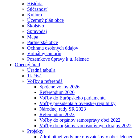
História
Súčasnosť
Kultúra
Územný plán obce
Školstvo
Spravodaj
Mapa
Partnerské obce
Ochrana osobných údajov
Virtuálny cintorín
Pozemkové úpravy k.ú. Jelenec
Obecný úrad
Úradná tabuľa
Tlačivá
Voľby a referendá
Spojené voľby 2026
Referendum 2026
Voľby do Európskeho parlamentu
Voľby prezidenta Slovenskej republiky
Národnej rady SR 2023
Referendum 2023
Voľby do orgánov samosprávy obcí 2022
Voľby do orgánov samosprávnych krajov 2022
Projekty
Zdroj pitnej vody pre obyvateľov v obci Jelenec