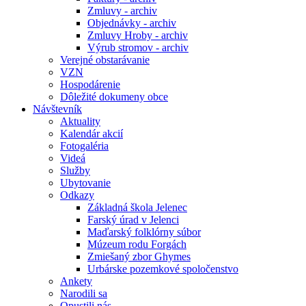
Zmluvy - archiv
Objednávky - archiv
Zmluvy Hroby - archiv
Výrub stromov - archiv
Verejné obstarávanie
VZN
Hospodárenie
Dôležité dokumeny obce
Návštevník
Aktuality
Kalendár akcií
Fotogaléria
Videá
Služby
Ubytovanie
Odkazy
Základná škola Jelenec
Farský úrad v Jelenci
Maďarský folklórny súbor
Múzeum rodu Forgách
Zmiešaný zbor Ghymes
Urbárske pozemkové spoločenstvo
Ankety
Narodili sa
Opustili nás