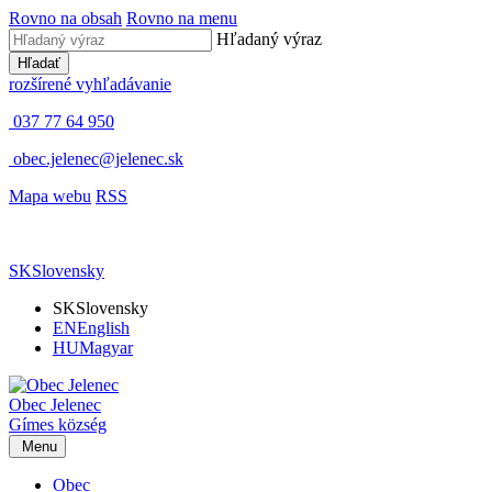
Rovno na obsah
Rovno na menu
Hľadaný výraz
Hľadať
rozšírené vyhľadávanie
037 77 64 950
obec.jelenec@jelenec.sk
Mapa webu
RSS
SK
Slovensky
SK
Slovensky
EN
English
HU
Magyar
Obec
Jelenec
Gímes
község
Menu
Obec