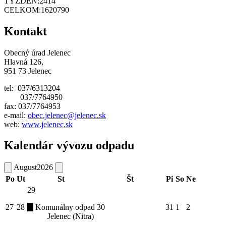
TÝŽDEŇ:
2414
CELKOM:
1620790
Kontakt
Obecný úrad Jelenec
Hlavná 126,
951 73 Jelenec
tel: 037/6313204
037/7764950
fax: 037/7764953
e-mail:
obec.jelenec@jelenec.sk
web:
www.jelenec.sk
Kalendár vývozu odpadu
August
2026
Po
Ut
St
Št
Pi
So
Ne
29
27
28
Komunálny odpad
30
31
1
2
Jelenec (Nitra)