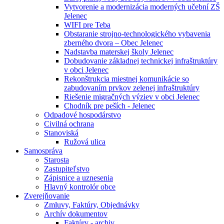
Vytvorenie a modernizácia moderných učební ZŠ
Jelenec
WIFI pre Teba
Obstaranie strojno-technologického vybavenia
zberného dvora – Obec Jelenec
Nadstavba materskej školy Jelenec
Dobudovanie základnej technickej infraštruktúry
v obci Jelenec
Rekonštrukcia miestnej komunikácie so
zabudovaním prvkov zelenej infraštruktúry
Riešenie migračných výziev v obci Jelenec
Chodník pre peších - Jelenec
Odpadové hospodárstvo
Civilná ochrana
Stanoviská
Ružová ulica
Samospráva
Starosta
Zastupiteľstvo
Zápisnice a uznesenia
Hlavný kontrolór obce
Zverejňovanie
Zmluvy, Faktúry, Objednávky
Archív dokumentov
Faktúry - archiv