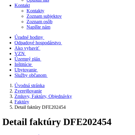
Kontakt
Kontakty
Zoznam subjektov
Zoznam osôb
Napíšte nám
Úradné hodiny
Odpadové hospodárstvo
Ako vybaviť
VZN
Územný plán
Inštitúcie
Ubytovanie
Služby občanom
Úvodná stránka
Zverejňovanie
Zmluvy, Faktúry, Objednávky
Faktúry
Detail faktúry DFE202454
Detail faktúry DFE202454