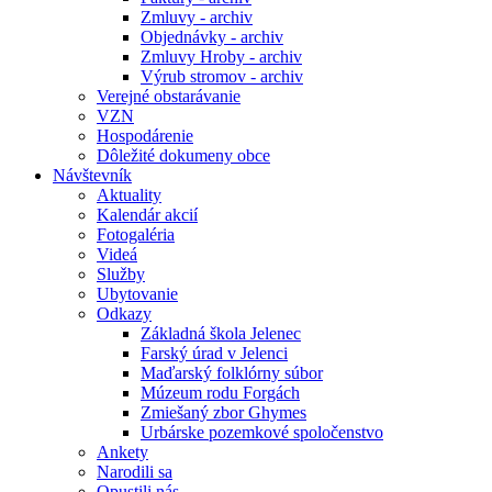
Zmluvy - archiv
Objednávky - archiv
Zmluvy Hroby - archiv
Výrub stromov - archiv
Verejné obstarávanie
VZN
Hospodárenie
Dôležité dokumeny obce
Návštevník
Aktuality
Kalendár akcií
Fotogaléria
Videá
Služby
Ubytovanie
Odkazy
Základná škola Jelenec
Farský úrad v Jelenci
Maďarský folklórny súbor
Múzeum rodu Forgách
Zmiešaný zbor Ghymes
Urbárske pozemkové spoločenstvo
Ankety
Narodili sa
Opustili nás