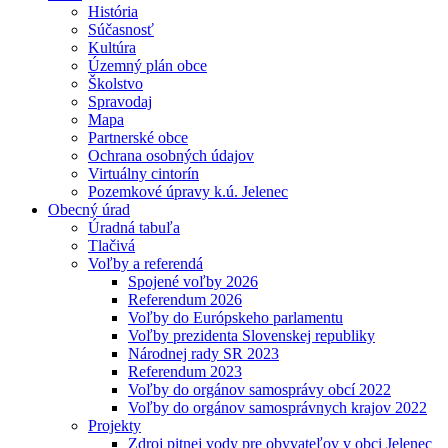
História
Súčasnosť
Kultúra
Územný plán obce
Školstvo
Spravodaj
Mapa
Partnerské obce
Ochrana osobných údajov
Virtuálny cintorín
Pozemkové úpravy k.ú. Jelenec
Obecný úrad
Úradná tabuľa
Tlačivá
Voľby a referendá
Spojené voľby 2026
Referendum 2026
Voľby do Európskeho parlamentu
Voľby prezidenta Slovenskej republiky
Národnej rady SR 2023
Referendum 2023
Voľby do orgánov samosprávy obcí 2022
Voľby do orgánov samosprávnych krajov 2022
Projekty
Zdroj pitnej vody pre obyvateľov v obci Jelenec