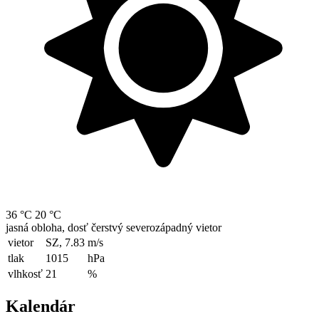
36 °C
20 °C
jasná obloha, dosť čerstvý severozápadný vietor
vietor
SZ, 7.83
m/s
tlak
1015
hPa
vlhkosť
21
%
Kalendár