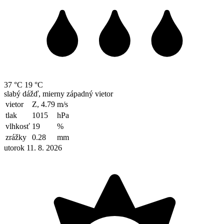
37 °C
19 °C
slabý dážď, mierny západný vietor
vietor
Z, 4.79
m/s
tlak
1015
hPa
vlhkosť
19
%
zrážky
0.28
mm
utorok 11. 8. 2026