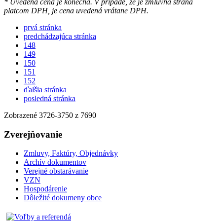
* Uvedená cena je konečná. V prípade, že je zmluvná strana
platcom DPH, je cena uvedená vrátane DPH.
prvá stránka
predchádzajúca stránka
148
149
150
151
152
ďalšia stránka
posledná stránka
Zobrazené
3726
-
3750
z 7690
Zverejňovanie
Zmluvy, Faktúry, Objednávky
Archív dokumentov
Verejné obstarávanie
VZN
Hospodárenie
Dôležité dokumeny obce