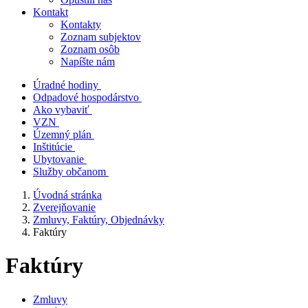
Kontakt
Kontakty
Zoznam subjektov
Zoznam osôb
Napíšte nám
Úradné hodiny
Odpadové hospodárstvo
Ako vybaviť
VZN
Územný plán
Inštitúcie
Ubytovanie
Služby občanom
Úvodná stránka
Zverejňovanie
Zmluvy, Faktúry, Objednávky
Faktúry
Faktúry
Zmluvy