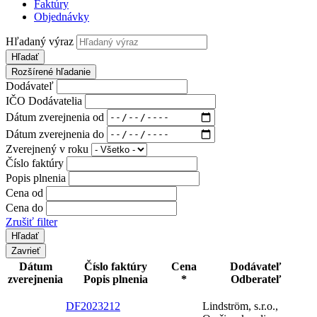
Faktúry
Objednávky
Hľadaný výraz
Hľadať
Rozšírené hľadanie
Dodávateľ
IČO Dodávatelia
Dátum zverejnenia od
Dátum zverejnenia do
Zverejnený v roku
Číslo faktúry
Popis plnenia
Cena od
Cena do
Zrušiť filter
Zavrieť
Dátum
Číslo faktúry
Cena
Dodávateľ
zverejnenia
Popis plnenia
*
Odberateľ
DF2023212
Lindström, s.r.o.,