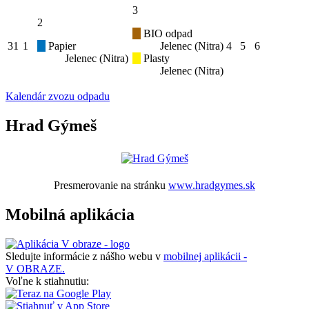
3
2
BIO odpad
31
1
Papier
Jelenec (Nitra)
4
5
6
Jelenec (Nitra)
Plasty
Jelenec (Nitra)
Kalendár zvozu odpadu
Hrad Gýmeš
Presmerovanie na stránku
www.hradgymes.sk
Mobilná aplikácia
Sledujte informácie z nášho webu v
mobilnej aplikácii -
V OBRAZE.
Voľne k stiahnutiu: