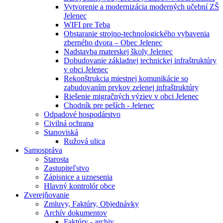
Vytvorenie a modernizácia moderných učební ZŠ
Jelenec
WIFI pre Teba
Obstaranie strojno-technologického vybavenia
zberného dvora – Obec Jelenec
Nadstavba materskej školy Jelenec
Dobudovanie základnej technickej infraštruktúry
v obci Jelenec
Rekonštrukcia miestnej komunikácie so
zabudovaním prvkov zelenej infraštruktúry
Riešenie migračných výziev v obci Jelenec
Chodník pre peších - Jelenec
Odpadové hospodárstvo
Civilná ochrana
Stanoviská
Ružová ulica
Samospráva
Starosta
Zastupiteľstvo
Zápisnice a uznesenia
Hlavný kontrolór obce
Zverejňovanie
Zmluvy, Faktúry, Objednávky
Archív dokumentov
Faktúry - archiv