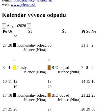
e-mail:
obec.jelenec@jelenec.sk
web:
www.jelenec.sk
Kalendár vývozu odpadu
August
2026
Po
Ut
St
Št
Pi
So
Ne
29
27
28
Komunálny odpad
30
31
1
2
Jelenec (Nitra)
5
6
3
4
Plasty
BIO odpad
7
8
9
Jelenec (Nitra)
Jelenec (Nitra)
10
11
12
13
14
15
16
19
20
17
18
Komunálny odpad
BIO odpad
21
22
23
Jelenec (Nitra)
Jelenec (Nitra)
24
25
26
27
28
29
30