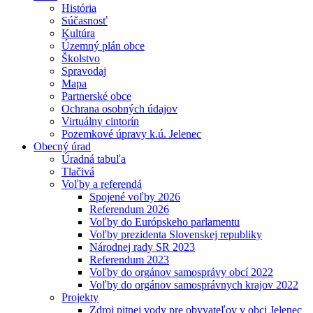
História
Súčasnosť
Kultúra
Územný plán obce
Školstvo
Spravodaj
Mapa
Partnerské obce
Ochrana osobných údajov
Virtuálny cintorín
Pozemkové úpravy k.ú. Jelenec
Obecný úrad
Úradná tabuľa
Tlačivá
Voľby a referendá
Spojené voľby 2026
Referendum 2026
Voľby do Európskeho parlamentu
Voľby prezidenta Slovenskej republiky
Národnej rady SR 2023
Referendum 2023
Voľby do orgánov samosprávy obcí 2022
Voľby do orgánov samosprávnych krajov 2022
Projekty
Zdroj pitnej vody pre obyvateľov v obci Jelenec