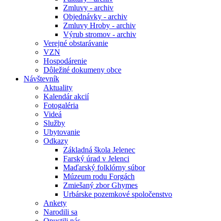
Zmluvy - archiv
Objednávky - archiv
Zmluvy Hroby - archiv
Výrub stromov - archiv
Verejné obstarávanie
VZN
Hospodárenie
Dôležité dokumeny obce
Návštevník
Aktuality
Kalendár akcií
Fotogaléria
Videá
Služby
Ubytovanie
Odkazy
Základná škola Jelenec
Farský úrad v Jelenci
Maďarský folklórny súbor
Múzeum rodu Forgách
Zmiešaný zbor Ghymes
Urbárske pozemkové spoločenstvo
Ankety
Narodili sa
Opustili nás