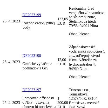
Regionálny úrad
verejného zdravotníctva
DF2023199
so sídlom v Nitre,
137,05
25. 4. 2023
Štefánikova trieda
Rozbor vzorky pitnej
EUR
79/58, 94901 Nitra
vody
Obec Jelenec
Západoslovenská
vodárenská spoločnosť,
DF2023198
a.s., odštepný závod
12,00
Nitra, Nábrežie za
25. 4. 2023
Grafické vytlačenie
EUR
hydrocentrálou 4,
podkladov z GIS
94960 Nitra
Obec Jelenec
DF2023197
Trincon s.r.o.,
Tomášikova
Spracovanie žiadosti
1
12573/50E, 83104
o NFP - výzva na
25. 4. 2023
200,00
Bratislava - mestská
obnovu historických a
EUR
časť Nové