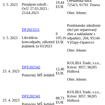
Orešianska ulica
19,44
Prenájom rohoží -
3. 5. 2023
7254/3, 91701 Trnava
EUR
OcÚ 27.03.2023 -
23.04.2023
Obec Jelenec
Ponitrianske združenie
DF2023211
obcí pre separovaný
6
zber a nakladanie s
Likvidácia
3. 5. 2023
105,16
odpadm1, 204, 95144
kom.odpadu, zákonný
EUR
Výčapy-Opatovce
poplatok za 03/2023
Obec Jelenec
KOLIBA Trade, s.r.o.,
DFE202342
Krivec 3057, 96205
12,46
25. 4. 2023
Hriňová
EUR
Potraviny MŠ Jedáleň
Obec Jelenec
KOLIBA Trade, s.r.o.,
DFE202341
Krivec 3057, 96205
88,73
25. 4. 2023
Hriňová
EUR
Potraviny MŠ Jedáleň