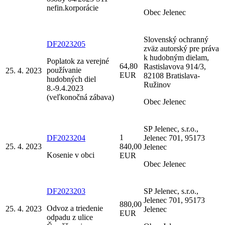
nefin.korporácie
Obec Jelenec
Slovenský ochranný
DF2023205
zväz autorský pre práva
k hudobným dielam,
Poplatok za verejné
64,80
Rastislavova 914/3,
používanie
25. 4. 2023
EUR
82108 Bratislava-
hudobných diel
Ružinov
8.-9.4.2023
(veľkonočná zábava)
Obec Jelenec
SP Jelenec, s.r.o.,
1
DF2023204
Jelenec 701, 95173
25. 4. 2023
840,00
Jelenec
Kosenie v obci
EUR
Obec Jelenec
DF2023203
SP Jelenec, s.r.o.,
Jelenec 701, 95173
880,00
Odvoz a triedenie
25. 4. 2023
Jelenec
EUR
odpadu z ulice