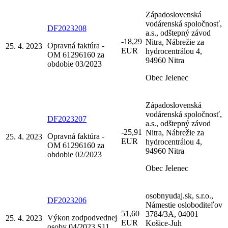
Západoslovenská
vodárenská spoločnosť,
DF2023208
a.s., odštepný závod
-18,29
Nitra, Nábrežie za
Opravná faktúra -
25. 4. 2023
EUR
hydrocentrálou 4,
OM 61296160 za
94960 Nitra
obdobie 03/2023
Obec Jelenec
Západoslovenská
vodárenská spoločnosť,
DF2023207
a.s., odštepný závod
-25,91
Nitra, Nábrežie za
Opravná faktúra -
25. 4. 2023
EUR
hydrocentrálou 4,
OM 61296160 za
94960 Nitra
obdobie 02/2023
Obec Jelenec
osobnyudaj.sk, s.r.o.,
DF2023206
Námestie osloboditeľov
51,60
3784/3A, 04001
Výkon zodpodvednej
25. 4. 2023
EUR
Košice-Juh
osoby 04/2023 S11