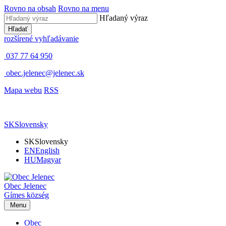
Rovno na obsah
Rovno na menu
Hľadaný výraz
Hľadať
rozšírené vyhľadávanie
037 77 64 950
obec.jelenec@jelenec.sk
Mapa webu
RSS
SK
Slovensky
SK
Slovensky
EN
English
HU
Magyar
Obec
Jelenec
Gímes
község
Menu
Obec