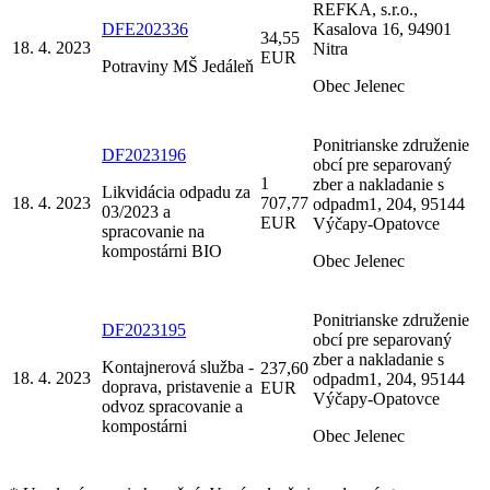
REFKA, s.r.o.,
DFE202336
Kasalova 16, 94901
34,55
18. 4. 2023
Nitra
EUR
Potraviny MŠ Jedáleň
Obec Jelenec
Ponitrianske združenie
DF2023196
obcí pre separovaný
1
zber a nakladanie s
Likvidácia odpadu za
18. 4. 2023
707,77
odpadm1, 204, 95144
03/2023 a
EUR
Výčapy-Opatovce
spracovanie na
kompostárni BIO
Obec Jelenec
Ponitrianske združenie
DF2023195
obcí pre separovaný
zber a nakladanie s
Kontajnerová služba -
237,60
18. 4. 2023
odpadm1, 204, 95144
doprava, pristavenie a
EUR
Výčapy-Opatovce
odvoz spracovanie a
kompostárni
Obec Jelenec