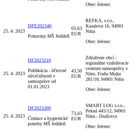
Obec Jelenec
REFKA, s.r.o.,
DFE202340
Kasalova 16, 94901
65,63
25. 4. 2023
Nitra
EUR
Potraviny MŠ Jedáleň
Obec Jelenec
Združenie obcí -
DF2023210
regionálne vzdelávacie
centrum samosprávy v
Publikácia - účtovné
43,50
25. 4. 2023
Nitre, Fraňa Mojtu
súvzťažnosti v
EUR
281/18, 94901 Nitra
samospráve od
01.01.2023
Obec Jelenec
SMART LOG s.r.o.,
DF2023209
Pekná 445/12, 94901
73,43
25. 4. 2023
Nitra - Dražovce
Čistiace a hygienické
EUR
potreby MŠ Jedáleň
Obec Jelenec