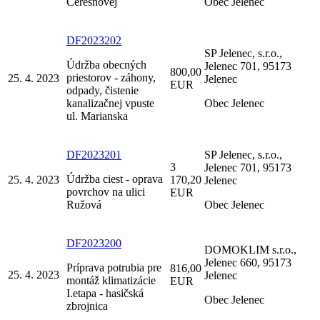
Čerešňovej
Obec Jelenec
DF2023202
SP Jelenec, s.r.o.,
Údržba obecných
Jelenec 701, 95173
800,00
priestorov - záhony,
25. 4. 2023
Jelenec
EUR
odpady, čistenie
kanalizačnej vpuste
Obec Jelenec
ul. Marianska
DF2023201
SP Jelenec, s.r.o.,
3
Jelenec 701, 95173
Údržba ciest - oprava
25. 4. 2023
170,20
Jelenec
povrchov na ulici
EUR
Ružová
Obec Jelenec
DF2023200
DOMOKLIM s.r.o.,
Jelenec 660, 95173
Príprava potrubia pre
816,00
25. 4. 2023
Jelenec
montáž klimatizácie
EUR
I.etapa - hasičská
Obec Jelenec
zbrojnica