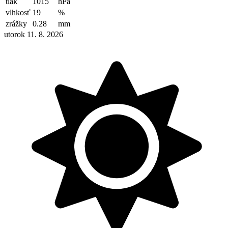
tlak
1015
hPa
vlhkosť
19
%
zrážky
0.28
mm
utorok 11. 8. 2026