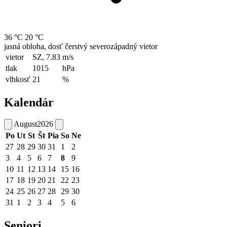
36 °C
20 °C
jasná obloha, dosť čerstvý severozápadný vietor
vietor
SZ, 7.83
m/s
tlak
1015
hPa
vlhkosť
21
%
Kalendár
August
2026
Po
Ut
St
Št
Pia
So
Ne
27
28
29
30
31
1
2
3
4
5
6
7
8
9
10
11
12
13
14
15
16
17
18
19
20
21
22
23
24
25
26
27
28
29
30
31
1
2
3
4
5
6
Seniori