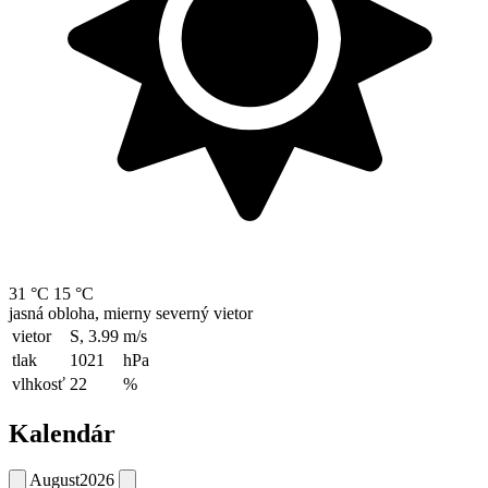
31 °C
15 °C
jasná obloha, mierny severný vietor
vietor
S, 3.99
m/s
tlak
1021
hPa
vlhkosť
22
%
Kalendár
August
2026