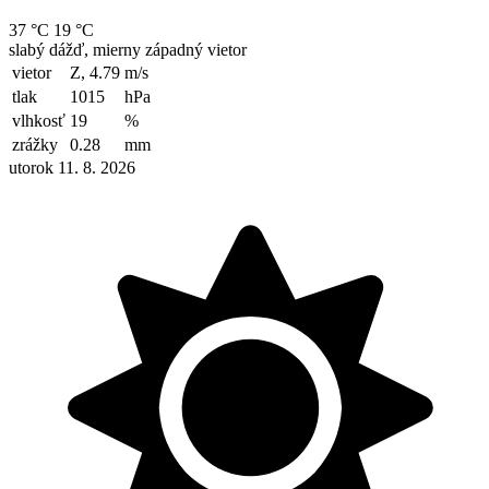
37 °C
19 °C
slabý dážď, mierny západný vietor
vietor
Z, 4.79
m/s
tlak
1015
hPa
vlhkosť
19
%
zrážky
0.28
mm
utorok 11. 8. 2026