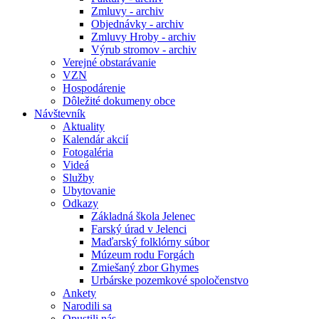
Zmluvy - archiv
Objednávky - archiv
Zmluvy Hroby - archiv
Výrub stromov - archiv
Verejné obstarávanie
VZN
Hospodárenie
Dôležité dokumeny obce
Návštevník
Aktuality
Kalendár akcií
Fotogaléria
Videá
Služby
Ubytovanie
Odkazy
Základná škola Jelenec
Farský úrad v Jelenci
Maďarský folklórny súbor
Múzeum rodu Forgách
Zmiešaný zbor Ghymes
Urbárske pozemkové spoločenstvo
Ankety
Narodili sa
Opustili nás