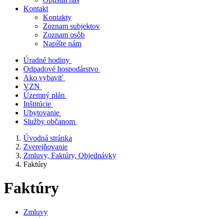
Kontakt
Kontakty
Zoznam subjektov
Zoznam osôb
Napíšte nám
Úradné hodiny
Odpadové hospodárstvo
Ako vybaviť
VZN
Územný plán
Inštitúcie
Ubytovanie
Služby občanom
Úvodná stránka
Zverejňovanie
Zmluvy, Faktúry, Objednávky
Faktúry
Faktúry
Zmluvy