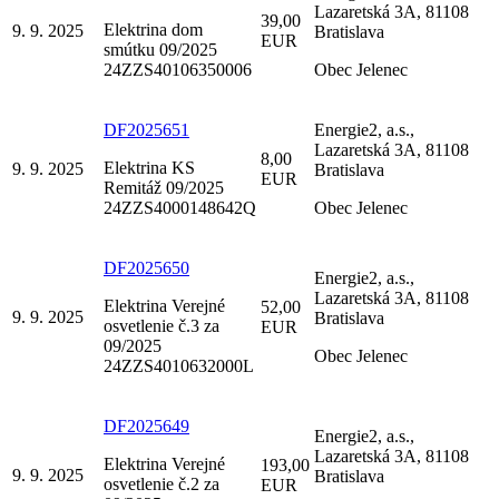
Lazaretská 3A, 81108
39,00
Elektrina dom
9. 9. 2025
Bratislava
EUR
smútku 09/2025
24ZZS40106350006
Obec Jelenec
DF2025651
Energie2, a.s.,
Lazaretská 3A, 81108
8,00
Elektrina KS
9. 9. 2025
Bratislava
EUR
Remitáž 09/2025
24ZZS4000148642Q
Obec Jelenec
DF2025650
Energie2, a.s.,
Lazaretská 3A, 81108
Elektrina Verejné
52,00
9. 9. 2025
Bratislava
osvetlenie č.3 za
EUR
09/2025
Obec Jelenec
24ZZS4010632000L
DF2025649
Energie2, a.s.,
Lazaretská 3A, 81108
Elektrina Verejné
193,00
9. 9. 2025
Bratislava
osvetlenie č.2 za
EUR