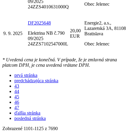
09/2025
Obec Jelenec
24ZZS4010631000Q
DF2025648
Energie2, a.s.,
Lazaretská 3A, 81108
20,00
Elektrina NB č.790
9. 9. 2025
Bratislava
EUR
09/2025
24ZZS7102547000L
Obec Jelenec
* Uvedená cena je konečná. V prípade, že je zmluvná strana
platcom DPH, je cena uvedená vrátane DPH.
prvá stránka
predchádzajúca stránka
43
44
45
46
47
ďalšia stránka
posledná stránka
Zobrazené
1101
-
1125
z 7690