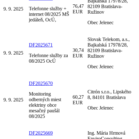
Bajkalská 17978/28,
76,47
82109 Bratislava-
Telefonne služby +
9. 9. 2025
EUR
Ružinov
internet 08/2025 MŠ
jedáleň, OcÚ,
Obec Jelenec
Slovak Telekom, a.s.,
DF2025671
Bajkalská 17978/28,
30,74
82109 Bratislava-
9. 9. 2025
Telefonne služby za
EUR
Ružinov
08/2025 OcÚ
Obec Jelenec
DF2025670
Citrón s.r.o., Lipského
Monitoring
60,27
8, 84101 Bratislava
odberných miest
9. 9. 2025
EUR
elektriny obce
Obec Jelenec
mesačný paušál
08/2025
DF2025669
Ing. Mária Hrmová
EnviroConsulting,