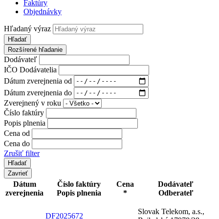
Faktúry
Objednávky
Hľadaný výraz
Hľadať
Rozšírené hľadanie
Dodávateľ
IČO Dodávatelia
Dátum zverejnenia od
Dátum zverejnenia do
Zverejnený v roku
Číslo faktúry
Popis plnenia
Cena od
Cena do
Zrušiť filter
Zavrieť
Dátum
Číslo faktúry
Cena
Dodávateľ
zverejnenia
Popis plnenia
*
Odberateľ
Slovak Telekom, a.s.,
DF2025672