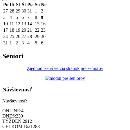
Po
Ut
St
Št
Pia
So
Ne
27
28
29
30
31
1
2
3
4
5
6
7
8
9
10
11
12
13
14
15
16
17
18
19
20
21
22
23
24
25
26
27
28
29
30
31
1
2
3
4
5
6
Seniori
Zjednodušená verzia stránok pre seniorov
Návštevnosť
Návštevnosť:
ONLINE:
4
DNES:
239
TÝŽDEŇ:
2912
CELKOM:
1621288