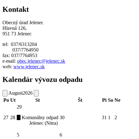
Kontakt
Obecný úrad Jelenec
Hlavná 126,
951 73 Jelenec
tel: 037/6313204
037/7764950
fax: 037/7764953
e-mail:
obec.jelenec@jelenec.sk
web:
www.jelenec.sk
Kalendár vývozu odpadu
August
2026
Po
Ut
St
Št
Pi
So
Ne
29
27
28
Komunálny odpad
30
31
1
2
Jelenec (Nitra)
5
6