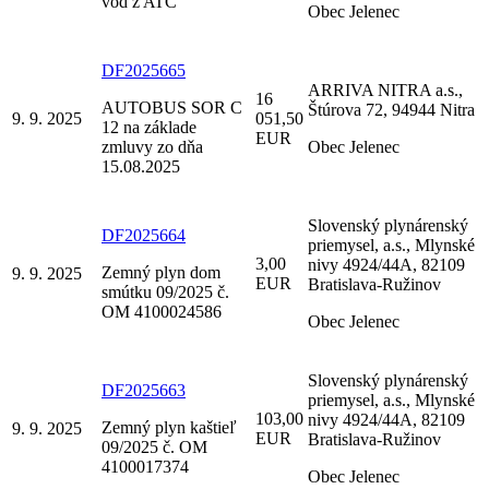
vôd z ATC
Obec Jelenec
DF2025665
ARRIVA NITRA a.s.,
16
AUTOBUS SOR C
Štúrova 72, 94944 Nitra
9. 9. 2025
051,50
12 na základe
EUR
zmluvy zo dňa
Obec Jelenec
15.08.2025
Slovenský plynárenský
DF2025664
priemysel, a.s., Mlynské
3,00
nivy 4924/44A, 82109
Zemný plyn dom
9. 9. 2025
EUR
Bratislava-Ružinov
smútku 09/2025 č.
OM 4100024586
Obec Jelenec
Slovenský plynárenský
DF2025663
priemysel, a.s., Mlynské
103,00
nivy 4924/44A, 82109
Zemný plyn kaštieľ
9. 9. 2025
EUR
Bratislava-Ružinov
09/2025 č. OM
4100017374
Obec Jelenec