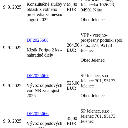
Konzultačné služby v
65,00
Jelenecká 1026/23,
9. 9. 2025
oblasti životného
EUR
94901 Nitra
prostredia za mesiac
august 2025
Obec Jelenec
VPP - verejno-
DF2025668
prospešný podnik, spol.
264,50
s r.o., 377, 95173
9. 9. 2025
Klzák Forigo 2 ks -
EUR
Jelenec
náhradné diely
Obec Jelenec
DF2025667
SP Jelenec, s.r.o.,
Jelenec 701, 95173
525,00
Vývoz odpadových
9. 9. 2025
Jelenec
EUR
vôd NB za august
2025
Obec Jelenec
SP Jelenec, s.r.o.,
DF2025666
Jelenec 701, 95173
35,00
9. 9. 2025
Jelenec
Vývoz odpadových
EUR