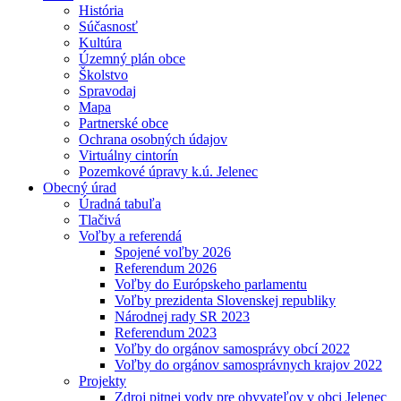
História
Súčasnosť
Kultúra
Územný plán obce
Školstvo
Spravodaj
Mapa
Partnerské obce
Ochrana osobných údajov
Virtuálny cintorín
Pozemkové úpravy k.ú. Jelenec
Obecný úrad
Úradná tabuľa
Tlačivá
Voľby a referendá
Spojené voľby 2026
Referendum 2026
Voľby do Európskeho parlamentu
Voľby prezidenta Slovenskej republiky
Národnej rady SR 2023
Referendum 2023
Voľby do orgánov samosprávy obcí 2022
Voľby do orgánov samosprávnych krajov 2022
Projekty
Zdroj pitnej vody pre obyvateľov v obci Jelenec