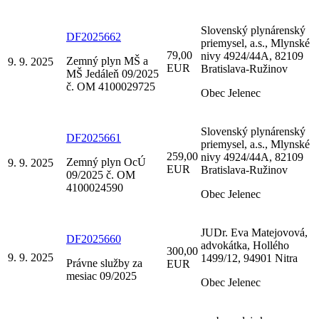
Slovenský plynárenský
DF2025662
priemysel, a.s., Mlynské
79,00
nivy 4924/44A, 82109
Zemný plyn MŠ a
9. 9. 2025
EUR
Bratislava-Ružinov
MŠ Jedáleň 09/2025
č. OM 4100029725
Obec Jelenec
Slovenský plynárenský
DF2025661
priemysel, a.s., Mlynské
259,00
nivy 4924/44A, 82109
Zemný plyn OcÚ
9. 9. 2025
EUR
Bratislava-Ružinov
09/2025 č. OM
4100024590
Obec Jelenec
JUDr. Eva Matejovová,
DF2025660
advokátka, Hollého
300,00
9. 9. 2025
1499/12, 94901 Nitra
Právne služby za
EUR
mesiac 09/2025
Obec Jelenec