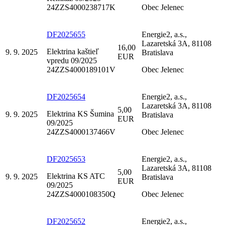
24ZZS4000238717K
Obec Jelenec
DF2025655
Energie2, a.s.,
Lazaretská 3A, 81108
16,00
Elektrina kaštieľ
9. 9. 2025
Bratislava
EUR
vpredu 09/2025
24ZZS4000189101V
Obec Jelenec
DF2025654
Energie2, a.s.,
Lazaretská 3A, 81108
5,00
Elektrina KS Šumina
9. 9. 2025
Bratislava
EUR
09/2025
24ZZS4000137466V
Obec Jelenec
DF2025653
Energie2, a.s.,
Lazaretská 3A, 81108
5,00
Elektrina KS ATC
9. 9. 2025
Bratislava
EUR
09/2025
24ZZS4000108350Q
Obec Jelenec
DF2025652
Energie2, a.s.,