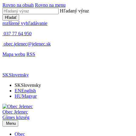
Rovno na obsah
Rovno na menu
Hľadaný výraz
Hľadať
rozšírené vyhľadávanie
037 77 64 950
obec.jelenec@jelenec.sk
Mapa webu
RSS
SK
Slovensky
SK
Slovensky
EN
English
HU
Magyar
Obec
Jelenec
Gímes
község
Menu
Obec