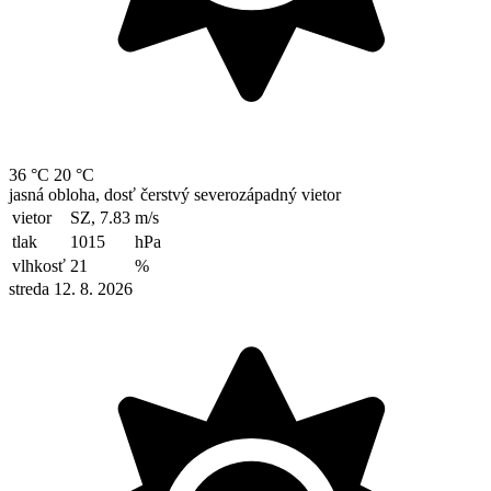
36 °C
20 °C
jasná obloha, dosť čerstvý severozápadný vietor
vietor
SZ, 7.83
m/s
tlak
1015
hPa
vlhkosť
21
%
streda 12. 8. 2026