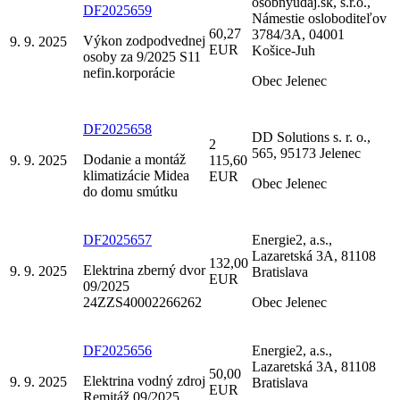
osobnyudaj.sk, s.r.o.,
DF2025659
Námestie osloboditeľov
60,27
3784/3A, 04001
Výkon zodpodvednej
9. 9. 2025
EUR
Košice-Juh
osoby za 9/2025 S11
nefin.korporácie
Obec Jelenec
DF2025658
DD Solutions s. r. o.,
2
565, 95173 Jelenec
Dodanie a montáž
9. 9. 2025
115,60
klimatizácie Midea
EUR
Obec Jelenec
do domu smútku
DF2025657
Energie2, a.s.,
Lazaretská 3A, 81108
132,00
Elektrina zberný dvor
9. 9. 2025
Bratislava
EUR
09/2025
24ZZS40002266262
Obec Jelenec
DF2025656
Energie2, a.s.,
Lazaretská 3A, 81108
50,00
Elektrina vodný zdroj
9. 9. 2025
Bratislava
EUR
Remitáž 09/2025