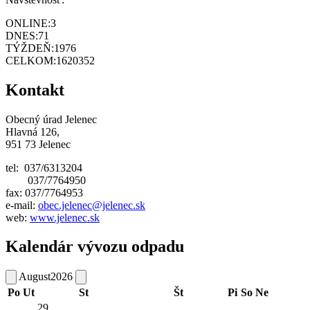
ONLINE:
3
DNES:
71
TÝŽDEŇ:
1976
CELKOM:
1620352
Kontakt
Obecný úrad Jelenec
Hlavná 126,
951 73 Jelenec
tel: 037/6313204
037/7764950
fax: 037/7764953
e-mail:
obec.jelenec@jelenec.sk
web:
www.jelenec.sk
Kalendár vývozu odpadu
August
2026
Po
Ut
St
Št
Pi
So
Ne
29