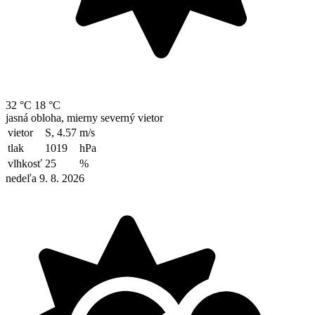
32 °C
18 °C
jasná obloha, mierny severný vietor
vietor
S, 4.57
m/s
tlak
1019
hPa
vlhkosť
25
%
nedeľa 9. 8. 2026