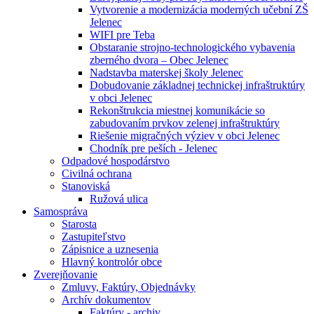
Vytvorenie a modernizácia moderných učební ZŠ
Jelenec
WIFI pre Teba
Obstaranie strojno-technologického vybavenia
zberného dvora – Obec Jelenec
Nadstavba materskej školy Jelenec
Dobudovanie základnej technickej infraštruktúry
v obci Jelenec
Rekonštrukcia miestnej komunikácie so
zabudovaním prvkov zelenej infraštruktúry
Riešenie migračných výziev v obci Jelenec
Chodník pre peších - Jelenec
Odpadové hospodárstvo
Civilná ochrana
Stanoviská
Ružová ulica
Samospráva
Starosta
Zastupiteľstvo
Zápisnice a uznesenia
Hlavný kontrolór obce
Zverejňovanie
Zmluvy, Faktúry, Objednávky
Archív dokumentov
Faktúry - archiv