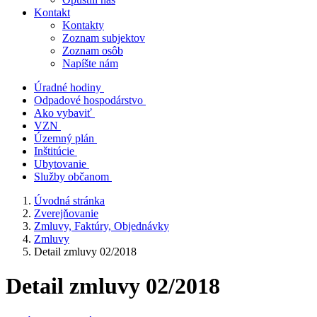
Kontakt
Kontakty
Zoznam subjektov
Zoznam osôb
Napíšte nám
Úradné hodiny
Odpadové hospodárstvo
Ako vybaviť
VZN
Územný plán
Inštitúcie
Ubytovanie
Služby občanom
Úvodná stránka
Zverejňovanie
Zmluvy, Faktúry, Objednávky
Zmluvy
Detail zmluvy 02/2018
Detail zmluvy 02/2018