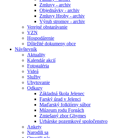
Zmluvy - archiv
Objednávky - archiv
Zmluvy Hroby - archiv
Výrub stromov - archiv
Verejné obstarávanie
VZN
Hospodárenie
Dôležité dokumeny obce
Návštevník
Aktuality
Kalendár akcií
Fotogaléria
Videá
Služby
Ubytovanie
Odkazy
Základná škola Jelenec
Farský úrad v Jelenci
Maďarský folklórny súbor
Múzeum rodu Forgách
Zmiešaný zbor Ghymes
Urbárske pozemkové spoločenstvo
Ankety
Narodili sa
Opustili nás