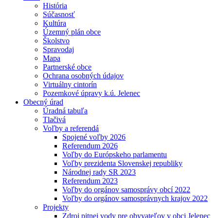
História
Súčasnosť
Kultúra
Územný plán obce
Školstvo
Spravodaj
Mapa
Partnerské obce
Ochrana osobných údajov
Virtuálny cintorín
Pozemkové úpravy k.ú. Jelenec
Obecný úrad
Úradná tabuľa
Tlačivá
Voľby a referendá
Spojené voľby 2026
Referendum 2026
Voľby do Európskeho parlamentu
Voľby prezidenta Slovenskej republiky
Národnej rady SR 2023
Referendum 2023
Voľby do orgánov samosprávy obcí 2022
Voľby do orgánov samosprávnych krajov 2022
Projekty
Zdroj pitnej vody pre obyvateľov v obci Jelenec