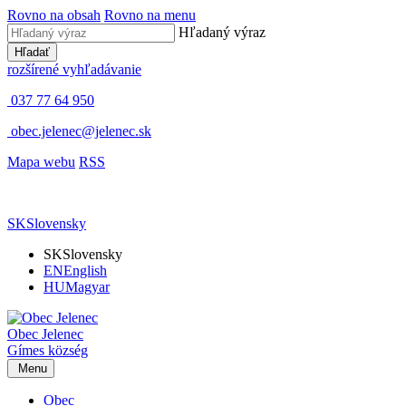
Rovno na obsah
Rovno na menu
Hľadaný výraz
Hľadať
rozšírené vyhľadávanie
037 77 64 950
obec.jelenec@jelenec.sk
Mapa webu
RSS
SK
Slovensky
SK
Slovensky
EN
English
HU
Magyar
Obec
Jelenec
Gímes
község
Menu
Obec