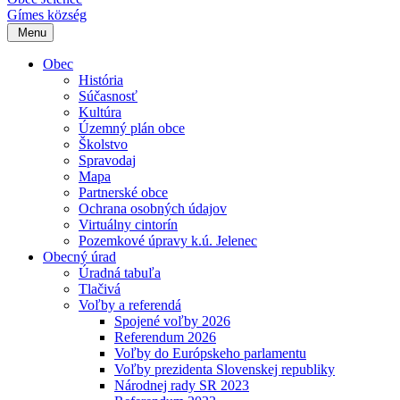
Gímes
község
Menu
Obec
História
Súčasnosť
Kultúra
Územný plán obce
Školstvo
Spravodaj
Mapa
Partnerské obce
Ochrana osobných údajov
Virtuálny cintorín
Pozemkové úpravy k.ú. Jelenec
Obecný úrad
Úradná tabuľa
Tlačivá
Voľby a referendá
Spojené voľby 2026
Referendum 2026
Voľby do Európskeho parlamentu
Voľby prezidenta Slovenskej republiky
Národnej rady SR 2023