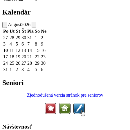
Kalendár
August
2026
Po
Ut
St
Št
Pia
So
Ne
27
28
29
30
31
1
2
3
4
5
6
7
8
9
10
11
12
13
14
15
16
17
18
19
20
21
22
23
24
25
26
27
28
29
30
31
1
2
3
4
5
6
Seniori
Zjednodušená verzia stránok pre seniorov
Návštevnosť