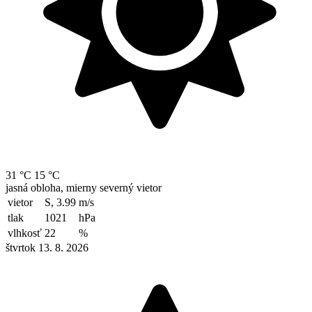
31 °C
15 °C
jasná obloha, mierny severný vietor
vietor
S, 3.99
m/s
tlak
1021
hPa
vlhkosť
22
%
štvrtok 13. 8. 2026