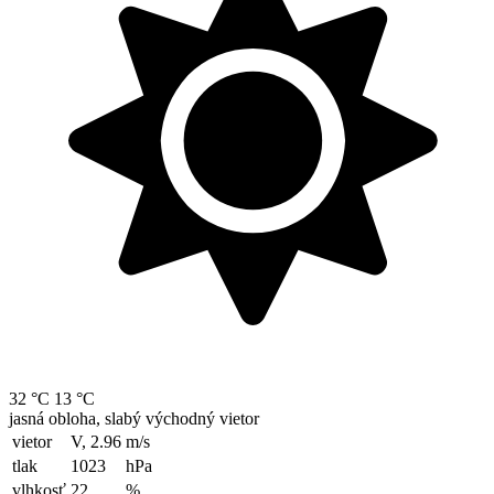
32 °C
13 °C
jasná obloha, slabý východný vietor
vietor
V, 2.96
m/s
tlak
1023
hPa
vlhkosť
22
%