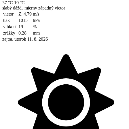
37 °C
19 °C
slabý dážď, mierny západný vietor
vietor
Z, 4.79
m/s
tlak
1015
hPa
vlhkosť
19
%
zrážky
0.28
mm
zajtra, utorok 11. 8. 2026