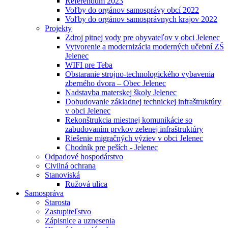
Referendum 2023
Voľby do orgánov samosprávy obcí 2022
Voľby do orgánov samosprávnych krajov 2022
Projekty
Zdroj pitnej vody pre obyvateľov v obci Jelenec
Vytvorenie a modernizácia moderných učební ZŠ
Jelenec
WIFI pre Teba
Obstaranie strojno-technologického vybavenia
zberného dvora – Obec Jelenec
Nadstavba materskej školy Jelenec
Dobudovanie základnej technickej infraštruktúry
v obci Jelenec
Rekonštrukcia miestnej komunikácie so
zabudovaním prvkov zelenej infraštruktúry
Riešenie migračných výziev v obci Jelenec
Chodník pre peších - Jelenec
Odpadové hospodárstvo
Civilná ochrana
Stanoviská
Ružová ulica
Samospráva
Starosta
Zastupiteľstvo
Zápisnice a uznesenia