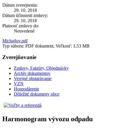
Dátum zverejnenia:
29. 10. 2018
Dátum účinnosti zmluvy:
29. 10. 2018
Platnosť zmluvy do:
Neuvedené
Michajlov.pdf
Typ súboru: PDF dokument, Veľkosť: 1,53 MB
Zverejňovanie
Zmluvy, Faktúry, Objednávky
Archív dokumentov
Verejné obstarávanie
VZN
Hospodárenie
Dôležité dokumeny obce
Harmonogram vývozu odpadu