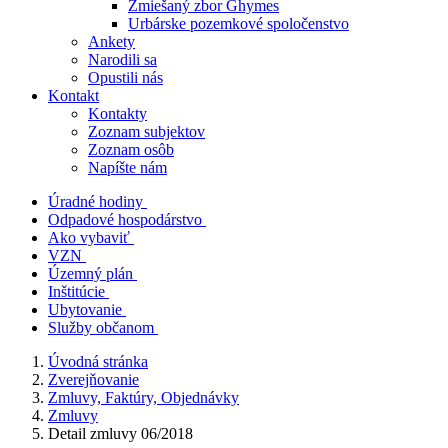
Zmiešaný zbor Ghymes
Urbárske pozemkové spoločenstvo
Ankety
Narodili sa
Opustili nás
Kontakt
Kontakty
Zoznam subjektov
Zoznam osôb
Napíšte nám
Úradné hodiny
Odpadové hospodárstvo
Ako vybaviť
VZN
Územný plán
Inštitúcie
Ubytovanie
Služby občanom
Úvodná stránka
Zverejňovanie
Zmluvy, Faktúry, Objednávky
Zmluvy
Detail zmluvy 06/2018