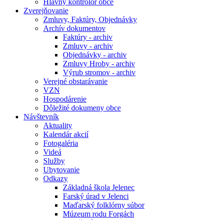
Hlavný kontrolór obce
Zverejňovanie
Zmluvy, Faktúry, Objednávky
Archív dokumentov
Faktúry - archiv
Zmluvy - archiv
Objednávky - archiv
Zmluvy Hroby - archiv
Výrub stromov - archiv
Verejné obstarávanie
VZN
Hospodárenie
Dôležité dokumeny obce
Návštevník
Aktuality
Kalendár akcií
Fotogaléria
Videá
Služby
Ubytovanie
Odkazy
Základná škola Jelenec
Farský úrad v Jelenci
Maďarský folklórny súbor
Múzeum rodu Forgách