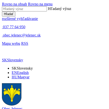
Rovno na obsah
Rovno na menu
Hľadaný výraz
Hľadať
rozšírené vyhľadávanie
037 77 64 950
obec.jelenec@jelenec.sk
Mapa webu
RSS
SK
Slovensky
SK
Slovensky
EN
English
HU
Magyar
Obec
Jelenec