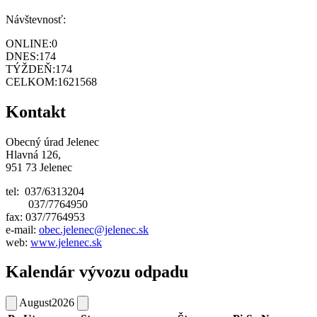
Návštevnosť:
ONLINE:
0
DNES:
174
TÝŽDEŇ:
174
CELKOM:
1621568
Kontakt
Obecný úrad Jelenec
Hlavná 126,
951 73 Jelenec
tel: 037/6313204
037/7764950
fax: 037/7764953
e-mail:
obec.jelenec@jelenec.sk
web:
www.jelenec.sk
Kalendár vývozu odpadu
August
2026