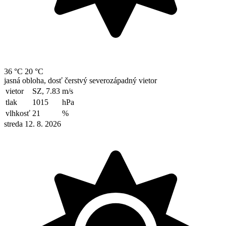
36 °C
20 °C
jasná obloha, dosť čerstvý severozápadný vietor
vietor
SZ, 7.83
m/s
tlak
1015
hPa
vlhkosť
21
%
streda 12. 8. 2026