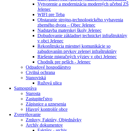
Vytvorenie a modernizácia moderných učební ZŠ
Jelenec
WIFI pre Teba
Obstaranie strojno-technologického vybavenia
zberného dvora – Obec Jelenec
Nadstavba materskej školy Jelenec
Dobudovanie základnej technickej infraštruktúry
v obci Jelenec
Rekonštrukcia miestnej komunikácie so
zabudovaním prvkov zelenej infraštruktúry
Riešenie migračných výziev v obci Jelenec
Chodník pre peších - Jelenec
Odpadové hospodárstvo
Civilná ochrana
Stanoviská
Ružová ulica
Samospráva
Starosta
Zastupiteľstvo
Zápisnice a uznesenia
Hlavný kontrolór obce
Zverejňovanie
Zmluvy, Faktúry, Objednávky
Archív dokumentov
Faktúry - archiv