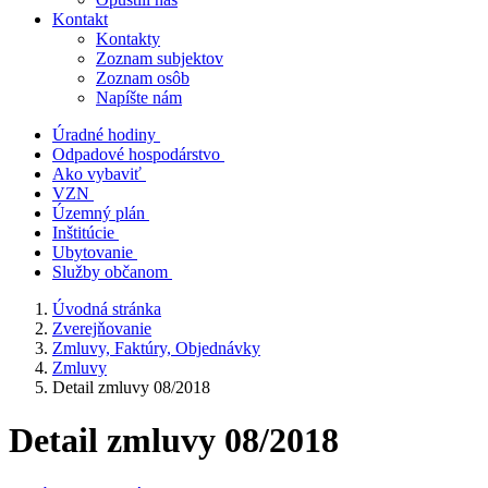
Kontakt
Kontakty
Zoznam subjektov
Zoznam osôb
Napíšte nám
Úradné hodiny
Odpadové hospodárstvo
Ako vybaviť
VZN
Územný plán
Inštitúcie
Ubytovanie
Služby občanom
Úvodná stránka
Zverejňovanie
Zmluvy, Faktúry, Objednávky
Zmluvy
Detail zmluvy 08/2018
Detail zmluvy 08/2018