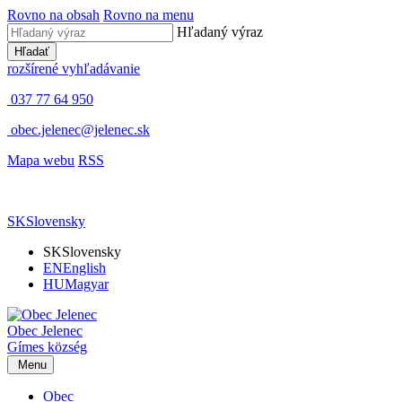
Rovno na obsah
Rovno na menu
Hľadaný výraz
Hľadať
rozšírené vyhľadávanie
037 77 64 950
obec.jelenec@jelenec.sk
Mapa webu
RSS
SK
Slovensky
SK
Slovensky
EN
English
HU
Magyar
Obec
Jelenec
Gímes
község
Menu
Obec