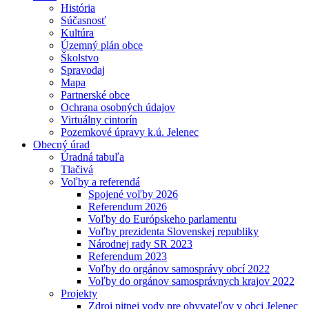
História
Súčasnosť
Kultúra
Územný plán obce
Školstvo
Spravodaj
Mapa
Partnerské obce
Ochrana osobných údajov
Virtuálny cintorín
Pozemkové úpravy k.ú. Jelenec
Obecný úrad
Úradná tabuľa
Tlačivá
Voľby a referendá
Spojené voľby 2026
Referendum 2026
Voľby do Európskeho parlamentu
Voľby prezidenta Slovenskej republiky
Národnej rady SR 2023
Referendum 2023
Voľby do orgánov samosprávy obcí 2022
Voľby do orgánov samosprávnych krajov 2022
Projekty
Zdroj pitnej vody pre obyvateľov v obci Jelenec