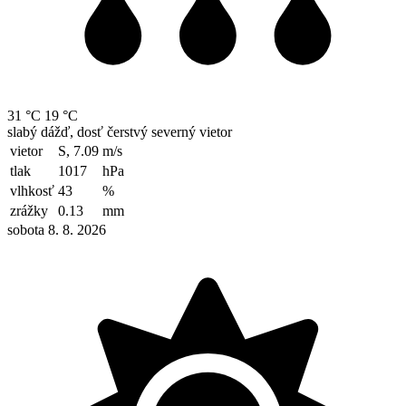
31 °C
19 °C
slabý dážď, dosť čerstvý severný vietor
vietor
S, 7.09
m/s
tlak
1017
hPa
vlhkosť
43
%
zrážky
0.13
mm
sobota 8. 8. 2026