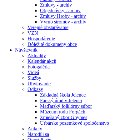
Zmluvy - archiv
Objednávky - archiv
Zmluvy Hroby - archiv
Výrub stromov - archiv
Verejné obstarávanie
VZN
Hospodárenie
Dôležité dokumeny obce
Návštevník
Aktuality
Kalendár akcií
Fotogaléria
Videá
Služby
Ubytovanie
Odkazy
Základná škola Jelenec
Farský úrad v Jelenci
Maďarský folklórny súbor
Múzeum rodu Forgách
Zmiešaný zbor Ghymes
Urbárske pozemkové spoločenstvo
Ankety
Narodili sa
Opustili nás