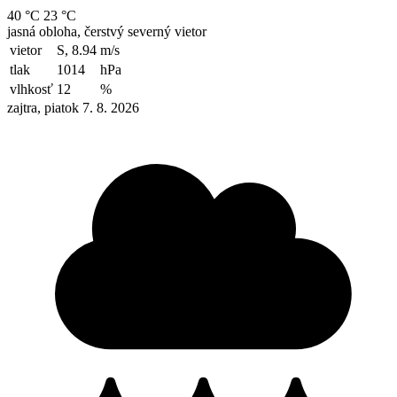
40 °C
23 °C
jasná obloha, čerstvý severný vietor
vietor
S, 8.94
m/s
tlak
1014
hPa
vlhkosť
12
%
zajtra, piatok 7. 8. 2026