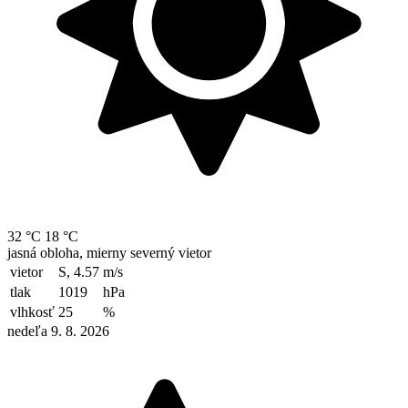
32 °C
18 °C
jasná obloha, mierny severný vietor
vietor
S, 4.57
m/s
tlak
1019
hPa
vlhkosť
25
%
nedeľa 9. 8. 2026