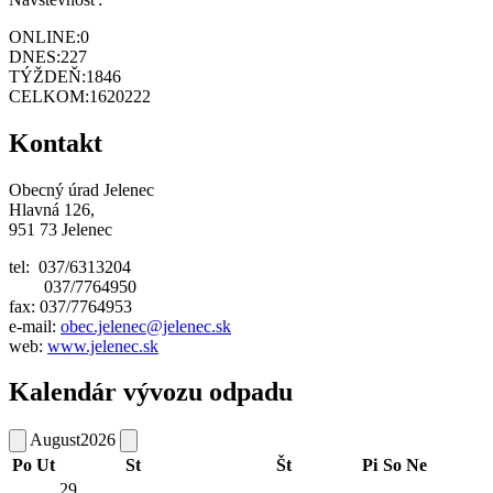
ONLINE:
0
DNES:
227
TÝŽDEŇ:
1846
CELKOM:
1620222
Kontakt
Obecný úrad Jelenec
Hlavná 126,
951 73 Jelenec
tel: 037/6313204
037/7764950
fax: 037/7764953
e-mail:
obec.jelenec@jelenec.sk
web:
www.jelenec.sk
Kalendár vývozu odpadu
August
2026
Po
Ut
St
Št
Pi
So
Ne
29